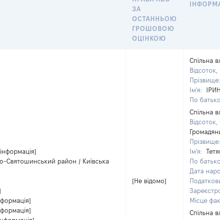
ІНФОРМА
ЗА
ОСТАННЬОЮ
ГРОШОВОЮ
ОЦІНКОЮ
Спільна в
Відсоток,
Прізвище
Ім'я:
ІРИ
По батько
Спільна в
Відсоток,
Громадян
Прізвище
 інформація]
Ім'я:
Тетя
о-Святошинський район / Київська
По батько
Дата нар
[Не відомо]
Податков
]
Зареєстр
нформація]
Місце фа
нформація]
Спільна в