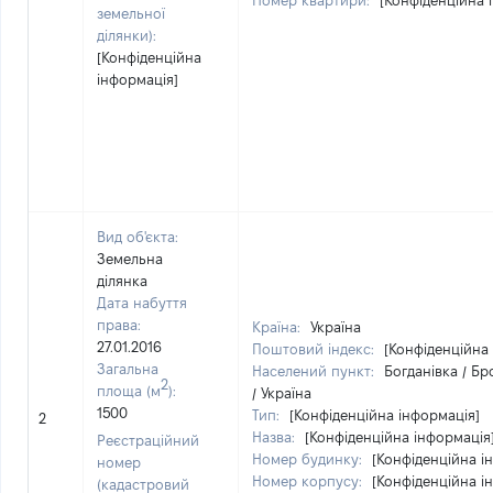
Номер квартири:
[Конфіденційна 
земельної
ділянки):
[Конфіденційна
інформація]
Вид об'єкта:
Земельна
ділянка
Дата набуття
права:
Країна:
Україна
27.01.2016
Поштовий індекс:
[Конфіденційна
Загальна
Населений пункт:
Богданівка / Б
2
площа (м
):
/ Україна
1500
Тип:
[Конфіденційна інформація]
2
Назва:
[Конфіденційна інформація
Реєстраційний
Номер будинку:
[Конфіденційна і
номер
Номер корпусу:
[Конфіденційна і
(кадастровий