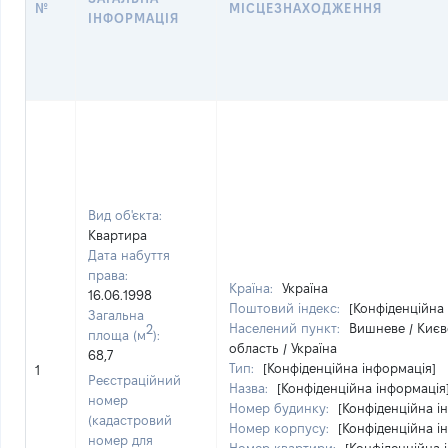
№
МІСЦЕЗНАХОДЖЕННЯ
ІНФОРМАЦІЯ
Вид об'єкта:
Квартира
Дата набуття
права:
Країна:
Україна
16.06.1998
Поштовий індекс:
[Конфіденційна
Загальна
Населений пункт:
Вишневе / Києв
2
площа (м
):
область / Україна
68,7
Тип:
[Конфіденційна інформація]
1
Реєстраційний
Назва:
[Конфіденційна інформація
номер
Номер будинку:
[Конфіденційна і
(кадастровий
Номер корпусу:
[Конфіденційна і
номер для