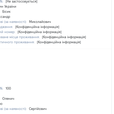
 %:
[Не застосовується]
ин України
:
Бісик
ксандр
ві (за наявності):
Миколайович
одження:
[Конфіденційна інформація]
ий номер:
[Конфіденційна інформація]
оване місце проживання:
[Конфіденційна інформація]
ктичного проживання:
[Конфіденційна інформація]
 %:
100
:
Оленич
ро
ві (за наявності):
Сергійович