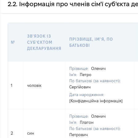
2.2. Інформація про членів сім'ї суб'єкта 
ЗВ'ЯЗОК ІЗ
ПРІЗВИЩЕ, ІМ'Я, ПО
№
СУБ'ЄКТОМ
БАТЬКОВІ
ДЕКЛАРУВАННЯ
Прізвище:
Оленич
Ім'я:
Петро
По батькові (за наявності):
1
чоловік
Сергійович
Дата народження:
[Конфіденційна інформація]
Прізвище:
Оленич
Ім'я:
Платон
По батькові (за наявності):
2
син
Петрович