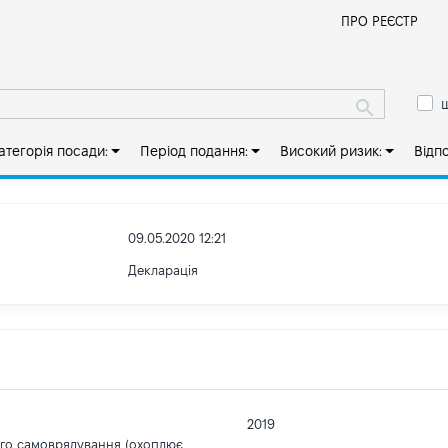
Й
ПРО РЕЄСТР
ш
атегорія посади:
Період подання:
Високий ризик:
Відп
09.05.2020 12:21
Декларація
2019
ого самоврядування (охоплює