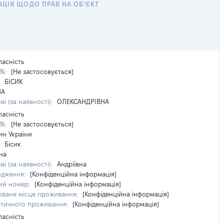
ЦІЯ ЩОДО ПРАВ НА ОБ'ЄКТ
ласність
 %:
[Не застосовується]
:
БІСИК
НА
ві (за наявності):
ОЛЕКСАНДРІВНА
ласність
 %:
[Не застосовується]
ин України
:
Бісик
на
ві (за наявності):
Андріївна
одження:
[Конфіденційна інформація]
ий номер:
[Конфіденційна інформація]
оване місце проживання:
[Конфіденційна інформація]
ктичного проживання:
[Конфіденційна інформація]
ласність