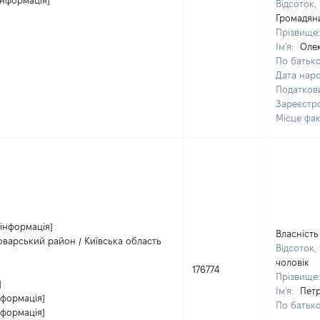
інформація]
Відсоток,
Громадян
Прізвище
Ім'я:
Оле
По батько
Дата нар
Податков
Зареєстр
Місце фа
 інформація]
Власність
роварський район / Київська область
Відсоток,
чоловік
176774
Прізвище
]
Ім'я:
Пет
нформація]
По батько
нформація]