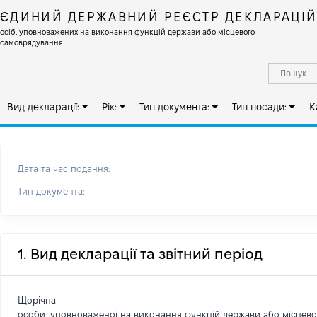
ЄДИНИЙ ДЕРЖАВНИЙ РЕЄСТР ДЕКЛАРАЦІ
осіб, уповноважених на виконання функцій держави або місцевого
самоврядування
Вид декларації:
Рік:
Тип документа:
Тип посади:
К
Дата та час подання:
Тип документа:
1. Вид декларації та звітний період
Щорічна
особи, уповноваженої на виконання функцій держави або місцев