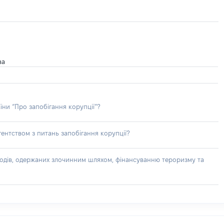
ва
їни “Про запобігання корупції”?
ентством з питань запобігання корупції?
доходів, одержаних злочинним шляхом, фінансуванню тероризму та