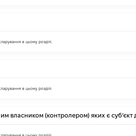
екларування в цьому розділі.
екларування в цьому розділі.
им власником (контролером) яких є суб’єкт 
екларування в цьому розділі.