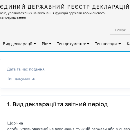
ЄДИНИЙ ДЕРЖАВНИЙ РЕЄСТР ДЕКЛАРАЦІ
осіб, уповноважених на виконання функцій держави або місцевого
самоврядування
Вид декларації:
Рік:
Тип документа:
Тип посади:
К
Дата та час подання:
Тип документа:
1. Вид декларації та звітний період
Щорічна
особи, уповноваженої на виконання функцій держави або місцев