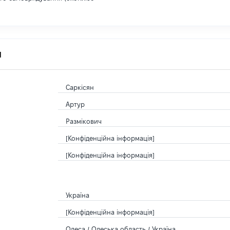
я
Саркісян
Артур
Размікович
[Конфіденційна інформація]
[Конфіденційна інформація]
Україна
[Конфіденційна інформація]
Одеса / Одеська область / Україна