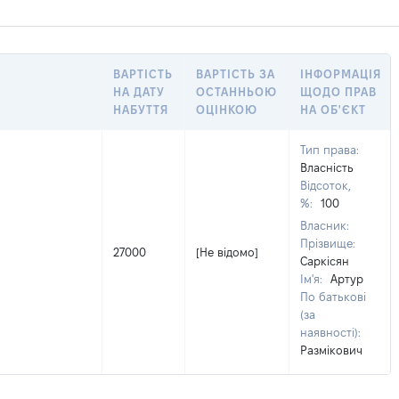
ВАРТІСТЬ
ВАРТІСТЬ ЗА
ІНФОРМАЦІЯ
НА ДАТУ
ОСТАННЬОЮ
ЩОДО ПРАВ
НАБУТТЯ
ОЦІНКОЮ
НА ОБ'ЄКТ
Тип права:
Власність
Відсоток,
%:
100
Власник:
Прізвище:
27000
[Не відомо]
Саркісян
Ім'я:
Артур
По батькові
(за
наявності):
Размікович