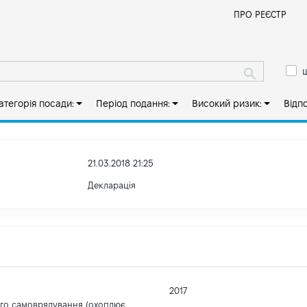
Й
ПРО РЕЄСТР
ш
атегорія посади:
Період подання:
Високий ризик:
Відп
21.03.2018 21:25
Декларація
2017
ого самоврядування (охоплює