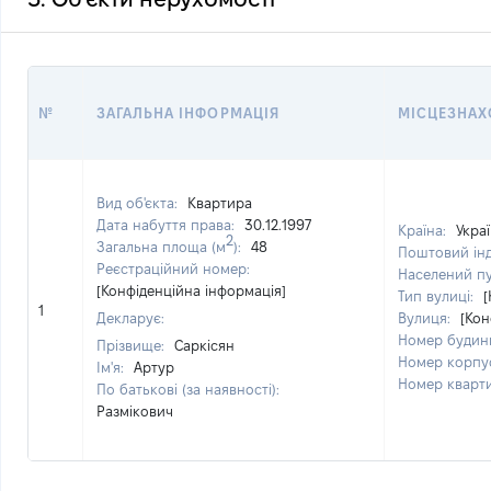
№
ЗАГАЛЬНА ІНФОРМАЦІЯ
МІСЦЕЗНА
Вид об'єкта:
Квартира
Дата набуття права:
30.12.1997
Країна:
Укра
2
Загальна площа (м
):
48
Поштовий ін
Реєстраційний номер:
Населений п
[Конфіденційна інформація]
Тип вулиці:
[
1
Декларує:
Вулиця:
[Кон
Номер будин
Прізвище:
Саркісян
Номер корпу
Ім'я:
Артур
Номер кварт
По батькові (за наявності):
Размікович