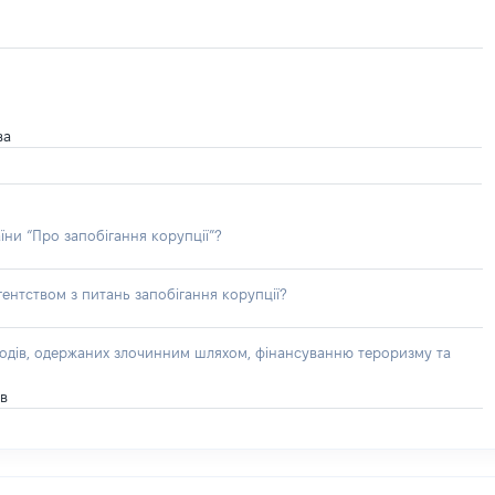
ва
їни “Про запобігання корупції”?
ентством з питань запобігання корупції?
доходів, одержаних злочинним шляхом, фінансуванню тероризму та
ів