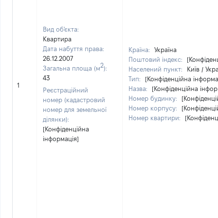
Вид об'єкта:
Квартира
Дата набуття права:
Країна:
Україна
26.12.2007
Поштовий індекс:
[Конфіден
2
Загальна площа (м
):
Населений пункт:
Київ / Укр
43
Тип:
[Конфіденційна інформа
1
Назва:
[Конфіденційна інфор
Реєстраційний
Номер будинку:
[Конфіденці
номер (кадастровий
Номер корпусу:
[Конфіденці
номер для земельної
Номер квартири:
[Конфіденц
ділянки):
[Конфіденційна
інформація]