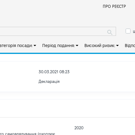
Й
ПРО РЕЄСТР
ш
атегорія посади:
Період подання:
Високий ризик:
Відп
30.03.2021 08:23
Декларація
2020
ого самоврядування (охоплює