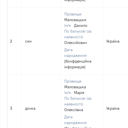
Прізвище:
Маловацьки
Ім'я:
Данило
По батькові (за
наявності):
2
син
Україна
Олексійович
Дата
народження:
[Конфіденційна
інформація]
Прізвище:
Маловацька
Ім'я:
Марія
По батькові (за
наявності):
3
дочка
Україна
Олексіівна
Дата
народження: