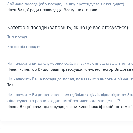
Займана посада
(або посада, на яку претендуєте як кандидат)
:
Член Вищої ради правосуддя, Заступник голови
Категорія посади (заповніть, якщо це вас стосується):
Тип посади:
Категорія посади:
Чи належите ви до службових осіб, які займають відповідальне та 
Член, інспектор Вищої ради правосуддя, член, інспектор Вищої квал
Чи належить Ваша посада до посад, пов'язаних з високим рівнем к
Так
Чи належите Ви до національних публічних діячів відповідно до З
фінансуванню розповсюдження зброї масового знищення”?
Члени Вищої ради правосуддя, члени Вищої кваліфікаційної комісії 