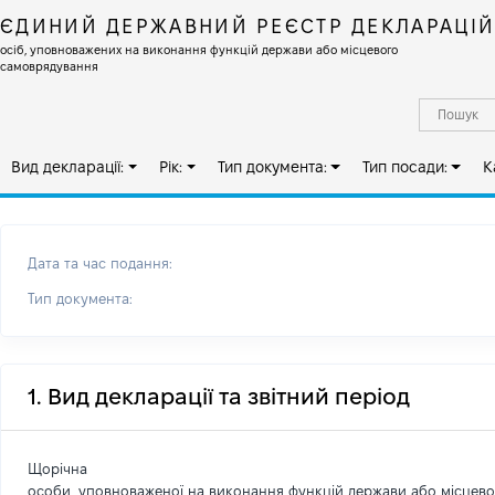
ЄДИНИЙ ДЕРЖАВНИЙ РЕЄСТР ДЕКЛАРАЦІ
осіб, уповноважених на виконання функцій держави або місцевого
самоврядування
Вид декларації:
Рік:
Тип документа:
Тип посади:
К
Дата та час подання:
Тип документа:
1. Вид декларації та звітний період
Щорічна
особи, уповноваженої на виконання функцій держави або місцев