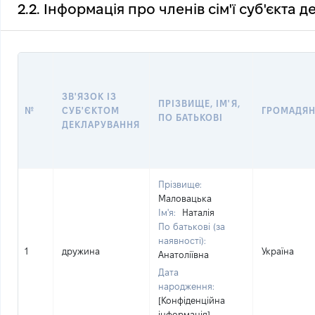
2.2. Інформація про членів сім'ї суб'єкта 
ЗВ'ЯЗОК ІЗ
ПРІЗВИЩЕ, ІМ'Я,
№
СУБ'ЄКТОМ
ГРОМАДЯ
ПО БАТЬКОВІ
ДЕКЛАРУВАННЯ
Прізвище:
Маловацька
Ім'я:
Наталія
По батькові (за
наявності):
1
дружина
Україна
Анатоліївна
Дата
народження:
[Конфіденційна
інформація]