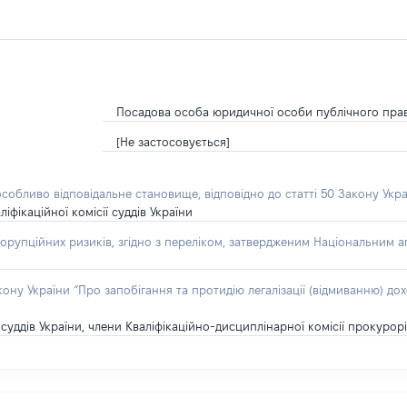
Посадова особа юридичної особи публічного пра
[Не застосовується]
особливо відповідальне становище, відповідно до статті 50 Закону Укра
іфікаційної комісії суддів України
орупційних ризиків, згідно з переліком, затвердженим Національним аг
акону України “Про запобігання та протидію легалізації (відмиванню) 
суддів України, члени Кваліфікаційно-дисциплінарної комісії прокурор