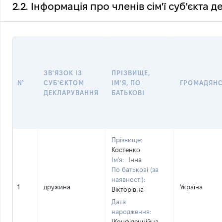
2.2. Інформація про членів сім'ї суб'єкта 
ЗВ'ЯЗОК ІЗ
ПРІЗВИЩЕ,
№
СУБ'ЄКТОМ
ІМ'Я, ПО
ГРОМАДЯН
ДЕКЛАРУВАННЯ
БАТЬКОВІ
Прізвище:
Костенко
Ім'я:
Інна
По батькові (за
наявності):
1
дружина
Україна
Вікторівна
Дата
народження:
[Конфіденційна