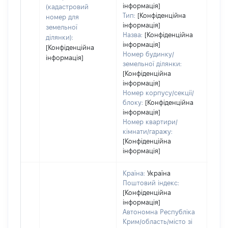
інформація]
(кадастровий
Тип:
[Конфіденційна
номер для
інформація]
земельної
Назва:
[Конфіденційна
ділянки):
інформація]
[Конфіденційна
Номер будинку/
інформація]
земельної ділянки:
[Конфіденційна
інформація]
Номер корпусу/секції/
блоку:
[Конфіденційна
інформація]
Номер квартири/
кімнати/гаражу:
[Конфіденційна
інформація]
Країна:
Україна
Поштовий індекс:
[Конфіденційна
інформація]
Автономна Республіка
Крим/область/місто зі