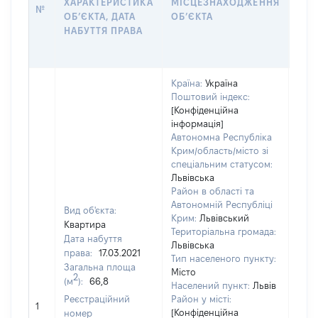
ХАРАКТЕРИСТИКА
МІСЦЕЗНАХОДЖЕННЯ
ПРА
№
ОБʼЄКТА, ДАТА
ОБʼЄКТА
ОС
НАБУТТЯ ПРАВА
ГР
ОЦІ
Країна:
Україна
Поштовий індекс:
[Конфіденційна
інформація]
Автономна Республіка
Крим/область/місто зі
спеціальним статусом:
Львівська
Район в області та
Автономній Республіці
Вид об'єкта:
Крим:
Львівський
Квартира
Територіальна громада:
Дата набуття
Львівська
права:
17.03.2021
Тип населеного пункту:
Загальна площа
Місто
2
(м
):
66,8
Населений пункт:
Львів
[Не
Реєстраційний
Район у місті:
1
заст
[Конфіденційна
номер