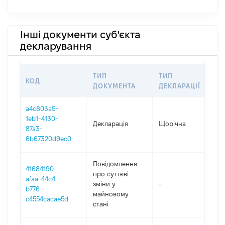
Інші документи суб'єкта
декларування
ТИП
ТИП
КОД
ПЕ
ДОКУМЕНТА
ДЕКЛАРАЦІЇ
a4c803a9-
1eb1-4130-
Декларація
Щорічна
202
87a3-
6b67320d9ec0
Повідомлення
41684190-
про суттєві
afaa-44c4-
зміни y
-
202
b776-
майновому
c4554cacae5d
стані