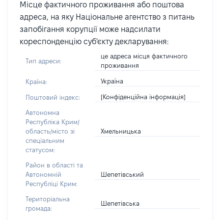
Місце фактичного проживання або поштова
адреса, на яку Національне агентство з питань
запобігання корупції може надсилати
кореспонденцію суб'єкту декларування:
це адреса місця фактичного
Тип адреси:
проживання
Україна
Країна:
[Конфіденційна інформація]
Поштовий індекс:
Автономна
Республіка Крим/
Хмельницька
область/місто зі
спеціальним
статусом:
Район в області та
Шепетівський
Автономній
Республіці Крим:
Територіальна
Шепетівська
громада: