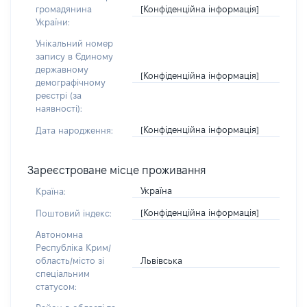
[Конфіденційна інформація]
громадянина
України:
Унікальний номер
запису в Єдиному
державному
[Конфіденційна інформація]
демографічному
реєстрі (за
наявності):
[Конфіденційна інформація]
Дата народження:
Зареєстроване місце проживання
Україна
Країна:
[Конфіденційна інформація]
Поштовий індекс:
Автономна
Республіка Крим/
Львівська
область/місто зі
спеціальним
статусом: