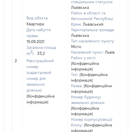
спеціальним статусом:
Львівська
Район в області та
Вид об'єкта:
Автономній Республіці
Квартира
Крим:
Львівський
Дата набуття
Територіальна громада:
Львівська
права:
Тип населеного пункту:
15.09.2021
Місто
Загальна площа
2
Населений пункт:
Львів
(м
):
33,2
[Не
Район у місті:
2
Реєстраційний
заст
[Конфіденційна
номер
інформація]
(кадастровий
Тип:
[Конфіденційна
номер для
інформація]
земельної
Назва:
[Конфіденційна
ділянки):
інформація]
[Конфіденційна
Номер будинку/
інформація]
земельної ділянки:
[Конфіденційна
інформація]
Номер корпусу/секції/
блоку:
[Конфіденційна
інформація]