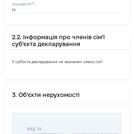
знищення”?
Ні
2.2. Інформація про членів сім'ї
суб'єкта декларування
У суб'єкта декларування не зазначені члени сім'ї
3. Об'єкти нерухомості
ВАР
ВИД ТА
ДАТ