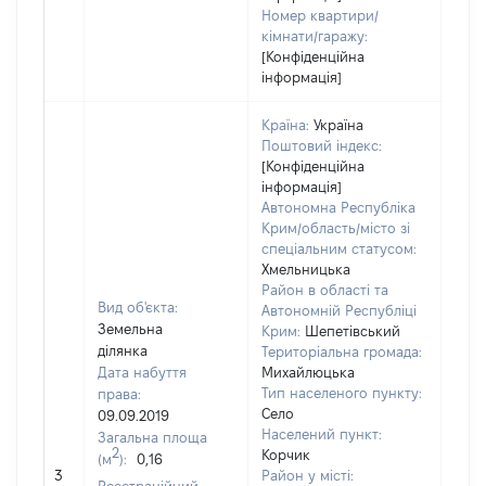
Номер квартири/
кімнати/гаражу:
[Конфіденційна
інформація]
Країна:
Україна
Поштовий індекс:
[Конфіденційна
інформація]
Автономна Республіка
Крим/область/місто зі
спеціальним статусом:
Хмельницька
Район в області та
Вид об'єкта:
Автономній Республіці
Земельна
Крим:
Шепетівський
ділянка
Територіальна громада:
Дата набуття
Михайлюцька
Тип населеного пункту:
права:
Село
09.09.2019
Населений пункт:
Загальна площа
2
Корчик
(м
):
0,16
[Не
3
Район у місті:
заст