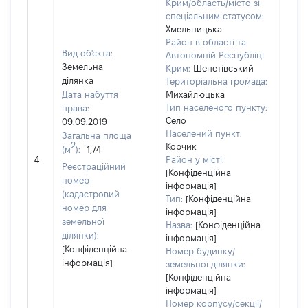
Крим/область/місто зі
спеціальним статусом:
Хмельницька
Район в області та
Вид об'єкта:
Автономній Республіці
Земельна
Крим:
Шепетівський
ділянка
Територіальна громада:
Дата набуття
Михайлюцька
Тип населеного пункту:
права:
3170
Село
09.09.2019
Тип 
Населений пункт:
Загальна площа
обʼє
2
Корчик
(м
):
1,74
варт
4
Район у місті:
Реєстраційний
ост
[Конфіденційна
номер
інформація]
гро
(кадастровий
Тип:
[Конфіденційна
оці
номер для
інформація]
земельної
Назва:
[Конфіденційна
ділянки):
інформація]
[Конфіденційна
Номер будинку/
інформація]
земельної ділянки:
[Конфіденційна
інформація]
Номер корпусу/секції/