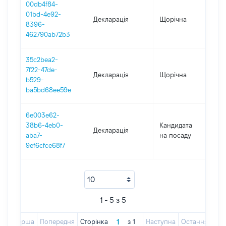
00db4f84-
01bd-4e92-
Декларація
Щорічна
202
8396-
462790ab72b3
35c2bea2-
7f22-47de-
Декларація
Щорічна
202
b529-
ba5bd68ee59e
6e003e62-
38b6-4eb0-
Кандидата
Декларація
202
aba7-
на посаду
9ef6cfce68f7
1 - 5 з 5
Перша
Попередня
Сторінка
з
1
Наступна
Остання