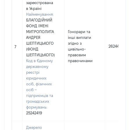
зареєстрована
в Україні
Найменування:
БЛАГОДІЙНИЙ
ФОНД ІМЕНІ
МИТРОПОЛИТА
Гонорари та
АНДРЕЯ
інші виплати
ШЕПТИЦЬКОГО
згідно з
26244
7
(ФОНД
цивільно-
ШЕПТИЦЬКОГО)
правовим
Код в Єдиному
правочинами
державному
реєстрі
юридичних
осіб, фізичних
осіб –
підприємців та
громадських
формувань:
25242419
Джерело