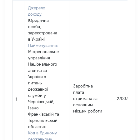
Джерело
доходу:
Юридична
особа,
зареєстрована
в Україні
Найменування:
Міжрегіональне
управління
Національного
агентства
України з
питань
Заробітна
державної
плата
служби у
отримана за
270079
1
Чернівецькій,
основним
Івано-
місцем роботи
Франківській та
Тернопільській
областях
Код в Єдиному
державному