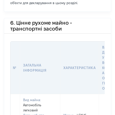
об'єкти для декларування в цьому розділі.
6. Цінне рухоме майно -
транспортні засоби
ВАРТІС
ДАТУ 
У ВЛАС
ВОЛОД
ЗАГАЛЬНА
№
ХАРАКТЕРИСТИКА
КОРИС
ІНФОРМАЦІЯ
АБО З
ОСТА
ГРОШ
ОЦІНК
Вид майна:
Автомобіль
легковий