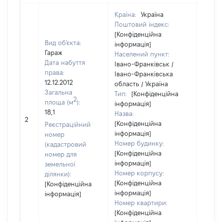
Країна:
Україна
Поштовий індекс:
[Конфіденційна
Вид об'єкта:
інформація]
Гараж
Населений пункт:
Дата набуття
Івано-Франківськ /
права:
Івано-Франківська
12.12.2012
область / Україна
Загальна
Тип:
[Конфіденційна
2
площа (м
):
інформація]
18,1
Назва:
77000
2
[Конфіденційна
Реєстраційний
інформація]
номер
Номер будинку:
(кадастровий
[Конфіденційна
номер для
інформація]
земельної
Номер корпусу:
ділянки):
[Конфіденційна
[Конфіденційна
інформація]
інформація]
Номер квартири:
[Конфіденційна