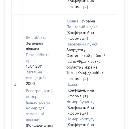
[Конфіденційна
інформація]
Країна:
Україна
Поштовий індекс:
[Конфіденційна
Вид об'єкта:
інформація]
Земельна
Населений пункт:
ділянка
Запруття /
Дата набуття
Снятинський район /
права:
Івано-Франківська
15.04.2011
область / Україна
Загальна
Тип:
[Конфіденційна
2
площа (м
):
інформація]
2000
Назва:
[Не ві
4
[Конфіденційна
Реєстраційний
інформація]
номер
Номер будинку:
(кадастровий
[Конфіденційна
номер для
інформація]
земельної
Номер корпусу:
ділянки):
[Конфіденційна
[Конфіденційна