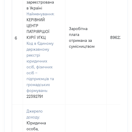
зареєстрована
в Україні
Найменування:
КЕРІВНИЙ
ЦЕНТР
Заробітна
ПАТРІЯРШОЇ
плата
КУРІЇ УГКЦ
89622
6
отримана за
Код в Єдиному
сумісництвом
державному
реєстрі
юридичних
осіб, фізичних
осіб –
підприємців та
громадських
формувань:
22392791
Джерело
доходу:
Юридична
особа,