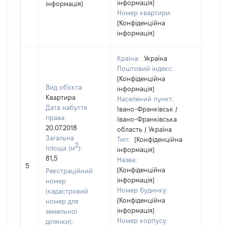
інформація]
інформація]
Номер квартири:
[Конфіденційна
інформація]
Країна:
Україна
Поштовий індекс:
[Конфіденційна
Вид об'єкта:
інформація]
Квартира
Населений пункт:
Дата набуття
Івано-Франківськ /
права:
Івано-Франківська
20.07.2018
область / Україна
Загальна
Тип:
[Конфіденційна
2
площа (м
):
інформація]
81,5
Назва:
[Не ві
5
[Конфіденційна
Реєстраційний
інформація]
номер
Номер будинку:
(кадастровий
[Конфіденційна
номер для
інформація]
земельної
Номер корпусу:
ділянки):