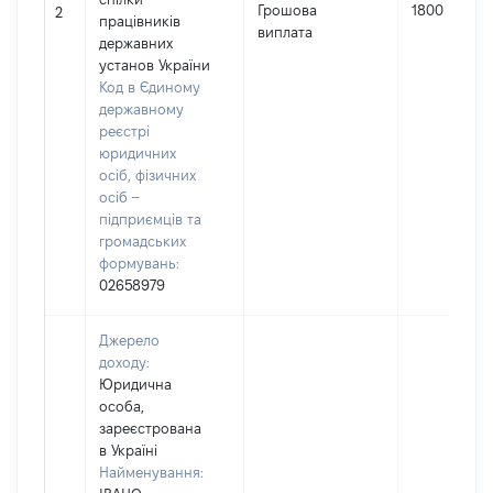
Грошова
1800
2
працівників
виплата
державних
установ України
Код в Єдиному
державному
реєстрі
юридичних
осіб, фізичних
осіб –
підприємців та
громадських
формувань:
02658979
Джерело
доходу:
Юридична
особа,
зареєстрована
в Україні
Найменування: