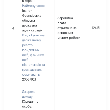
в Україні
Найменування:
Івано-
Франківська
Заробітна
обласна
плата
державна
отримана за
124151
4
адміністрація
основним
Код в Єдиному
місцем роботи
державному
реєстрі
юридичних
осіб, фізичних
осіб –
підприємців та
громадських
формувань:
20567921
Джерело
доходу:
Юридична
особа,