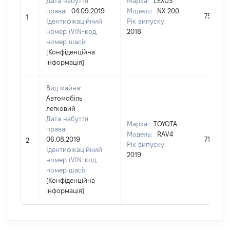
Дата набуття
Марка:
LEXUS
права:
04.09.2019
Модель:
NX 200
750000
1
Ідентифікаційний
Рік випуску:
номер (VIN-код,
2018
номер шасі):
[Конфіденційна
інформація]
Вид майна:
Автомобіль
легковий
Дата набуття
Марка:
TOYOTA
права:
Модель:
RAV4
06.08.2019
714267
2
Рік випуску:
Ідентифікаційний
2019
номер (VIN-код,
номер шасі):
[Конфіденційна
інформація]