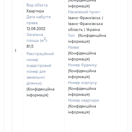
[Конфіденційна
Вид об'єкта:
інформація]
Квартира
Населений пункт:
Дата набуття
Івано-Франківськ /
права:
Івано-Франківська
12.08.2002
область / Україна
Загальна
Тип:
[Конфіденційна
2
площа (м
):
інформація]
81,5
Назва:
[Не ві
1
[Конфіденційна
Реєстраційний
інформація]
номер
Номер будинку:
(кадастровий
[Конфіденційна
номер для
інформація]
земельної
Номер корпусу:
ділянки):
[Конфіденційна
[Конфіденційна
інформація]
інформація]
Номер квартири:
[Конфіденційна
інформація]