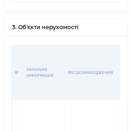
3. Об'єкти нерухомості
ВАРТ
ДАТУ
НАБУ
ЗАГАЛЬНА
ПРАВ
№
МІСЦЕЗНАХОДЖЕННЯ
ІНФОРМАЦІЯ
ЗА
ОСТ
ГРО
ОЦІ