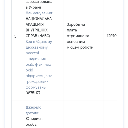
зареєстрована
в Україні
Найменування:
НАЦІОНАЛЬНА
АКАДЕМІЯ
Заробітна
ВНУТРІШНІХ
плата
СПРАВ (НАВС)
отримана за
129703
5
Код в Єдиному
основним
державному
місцем роботи
реєстрі
юридичних
осіб, фізичних
осіб –
підприємців та
громадських
формувань:
08751177
Джерело
доходу:
Юридична
особа,