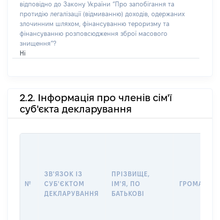
відповідно до Закону України “Про запобігання та
протидію легалізації (відмиванню) доходів, одержаних
злочинним шляхом, фінансуванню тероризму та
фінансуванню розповсюдження зброї масового
знищення”?
Ні
2.2. Інформація про членів сім'ї
суб'єкта декларування
ЗВ'ЯЗОК ІЗ
ПРІЗВИЩЕ,
№
СУБ'ЄКТОМ
ІМ'Я, ПО
ГРОМАДЯН
ДЕКЛАРУВАННЯ
БАТЬКОВІ