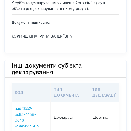
У суб'єкта декларування чи членів його сім'ї відсутні
об'єкти для декларування в цьому розділі.
Документ підписано:
КОРМИШКІНА ІРИНА ВАЛЕРІЇВНА
Інші документи суб'єкта
декларування
ТИП
ТИП
КОД
П
ДОКУМЕНТА
ДЕКЛАРАЦІЇ
aadf0552-
ec83-4436-
Декларація
Щорічна
2
9d46-
7c7a8ef4c66b