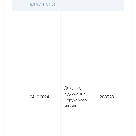
Д
ВЛАСНІСТЬ)
Д
Г
У
П
В
Ім
П
н
О
Д
н
[
Дохід від
і
відчуження
1
04.10.2024
298328
П
нерухомого
н
майна
[
і
З
м
п