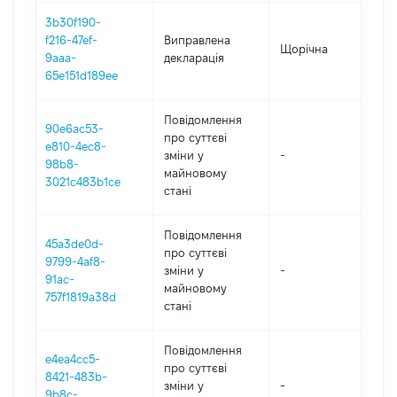
3b30f190-
f216-47ef-
Виправлена
Щорічна
2
9aaa-
декларація
65e151d189ee
Повідомлення
90e6ac53-
про суттєві
e810-4ec8-
зміни y
-
2
98b8-
майновому
3021c483b1ce
стані
Повідомлення
45a3de0d-
про суттєві
9799-4af8-
зміни y
-
2
91ac-
майновому
757f1819a38d
стані
Повідомлення
e4ea4cc5-
про суттєві
8421-483b-
зміни y
-
2
9b8c-