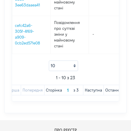
майновому
3ee63daaea41
стані
Повідомлення
cefc42a6-
про суттєві
305f-4f69-
зміни y
-
2
a909-
майновому
0cb2ed571e08
стані
1 - 10 з 23
Перша
Попередня
Сторінка
з
3
Наступна
Остання
ПРО РЕЄСТР