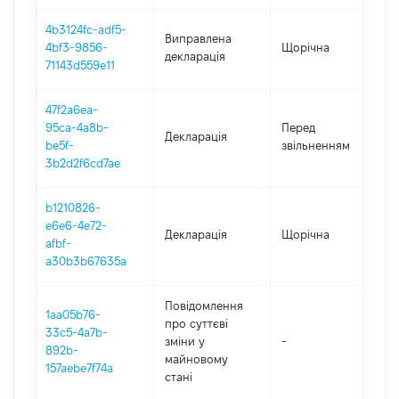
4b3124fc-adf5-
Виправлена
4bf3-9856-
Щорічна
2
декларація
71143d559e11
47f2a6ea-
0
95ca-4a8b-
Перед
Декларація
-
be5f-
звільненням
2
3b2d2f6cd7ae
b1210826-
e6e6-4e72-
Декларація
Щорічна
2
afbf-
a30b3b67635a
Повідомлення
1aa05b76-
про суттєві
33c5-4a7b-
зміни y
-
2
892b-
майновому
157aebe7f74a
стані