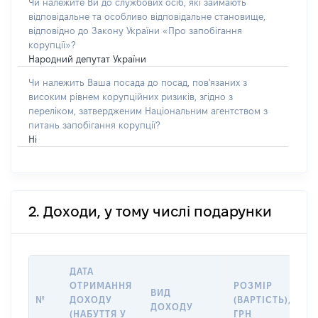
Чи належите Ви до службових осіб, які займають
відповідальне та особливо відповідальне становище,
відповідно до Закону України «Про запобігання
корупції»?
Народний депутат України
Чи належить Ваша посада до посад, пов'язаних з
високим рівнем корупційних ризиків, згідно з
переліком, затвердженим Національним агентством з
питань запобігання корупції?
Ні
2. Доходи, у тому числі подарунки
ДАТА
І
ОТРИМАННЯ
РОЗМІР
ВИД
П
№
ДОХОДУ
(ВАРТІСТЬ),
ДОХОДУ
(
(НАБУТТЯ У
ГРН