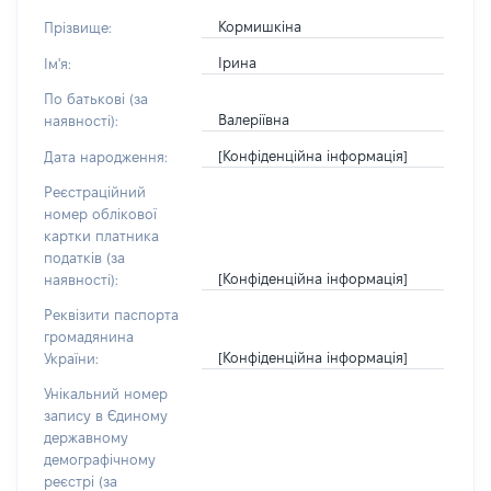
Кормишкіна
Прізвище:
Ірина
Ім'я:
По батькові (за
Валеріївна
наявності):
[Конфіденційна інформація]
Дата народження:
Реєстраційний
номер облікової
картки платника
податків (за
[Конфіденційна інформація]
наявності):
Реквізити паспорта
громадянина
[Конфіденційна інформація]
України:
Унікальний номер
запису в Єдиному
державному
демографічному
реєстрі (за