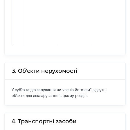
[
і
М
ф
п
[
і
3. Об'єкти нерухомості
У суб'єкта декларування чи членів його сім'ї відсутні
об'єкти для декларування в цьому розділі.
4. Транспортні засоби