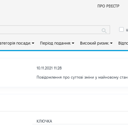
Й
ПРО РЕЄСТР
ш
атегорія посади:
Період подання:
Високий ризик:
Відп
10.11.2021 11:28
Повідомлення про суттєві зміни y майновому стан
КЛЮЧКА