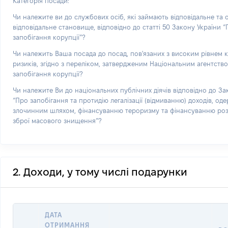
Категорія посади:
Чи належите ви до службових осіб, які займають відповідальне та
відповідальне становище, відповідно до статті 50 Закону України 
запобігання корупції”?
Чи належить Ваша посада до посад, пов'язаних з високим рівнем 
ризиків, згідно з переліком, затвердженим Національним агентств
запобігання корупції?
Чи належите Ви до національних публічних діячів відповідно до За
“Про запобігання та протидію легалізації (відмиванню) доходів, од
злочинним шляхом, фінансуванню тероризму та фінансуванню р
зброї масового знищення”?
2. Доходи, у тому числі подарунки
ДАТА
ОТРИМАННЯ