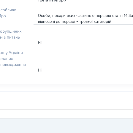
третя категорія
 особливо
Особи, посади яких частиною першою статті 14 За
“Про
віднесені до першої - третьої категорій
корупційних
ом з питань
Ні
кону України
ержаних
озповсюдження
Ні