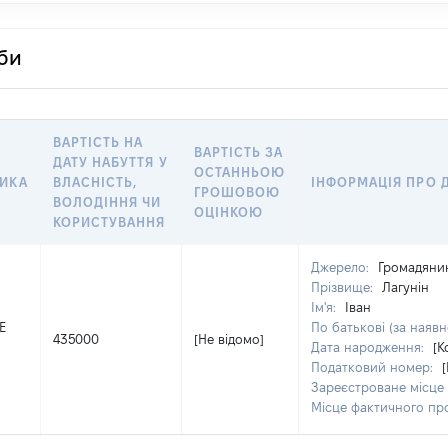
оби
ВАРТІСТЬ НА
ВАРТІСТЬ ЗА
ДАТУ НАБУТТЯ У
ОСТАННЬОЮ
ТИКА
ВЛАСНІСТЬ,
ІНФОРМАЦІЯ ПРО 
ГРОШОВОЮ
ВОЛОДІННЯ ЧИ
ОЦІНКОЮ
КОРИСТУВАННЯ
Джерело:
Громадянин
Прізвище:
Лагунін
Ім'я:
Іван
E
По батькові (за наявн
435000
[Не відомо]
Дата народження:
[К
Податковий номер:
Зареєстроване місце
Місце фактичного п