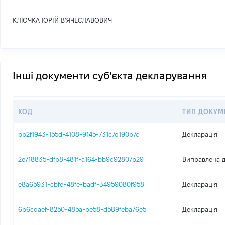
КЛЮЧКА ЮРІЙ В’ЯЧЕСЛАВОВИЧ
Інші документи суб'єкта декларування
КОД
ТИП ДОКУМ
bb2f1943-155d-4108-9145-731c7d190b7c
Декларація
2e718835-dfb8-481f-a164-bb9c92807b29
Виправлена д
e8a65931-cbfd-48fe-badf-34959080f958
Декларація
6b6cdaef-8250-485a-be58-d589feba76e5
Декларація