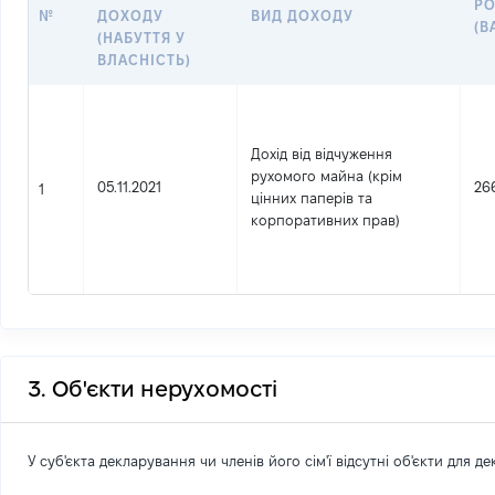
РО
№
ДОХОДУ
ВИД ДОХОДУ
(В
(НАБУТТЯ У
ВЛАСНІСТЬ)
Дохід від відчуження
рухомого майна (крім
05.11.2021
26
1
цінних паперів та
корпоративних прав)
3. Об'єкти нерухомості
У суб'єкта декларування чи членів його сім'ї відсутні об'єкти для д