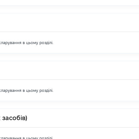
екларування в цьому розділі.
екларування в цьому розділі.
 засобів)
екларування в цьому розділі.