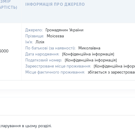
ЗМІР
ІНФОРМАЦІЯ ПРО ДЖЕРЕЛО
АРТІСТЬ)
Джерело:
Громадянин України
Прізвище:
Моісєєва
Ім'я:
Лілія
По батькові (за наявності):
Миколаївна
6000
Дата народження:
[Конфіденційна інформація]
Податковий номер:
[Конфіденційна інформація]
Зареєстроване місце проживання:
[Конфіденційна інфор
Місце фактичного проживання:
збігається з зареєстро
екларування в цьому розділі.