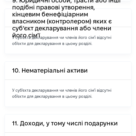
9. Юридичні особи, трасти або інші
подібні правові утворення,
кінцевим бенефіціарним
власником (контролером) яких є
суб’єкт декларування або члени
його сім'ї
У суб'єкта декларування чи членів його сім'ї відсутні
об'єкти для декларування в цьому розділі.
10. Нематеріальні активи
У суб'єкта декларування чи членів його сім'ї відсутні
об'єкти для декларування в цьому розділі.
11. Доходи, у тому числі подарунки