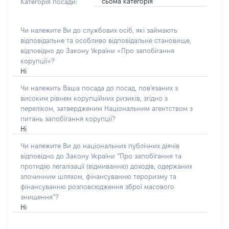
сьома категорія
Категорія посади:
Чи належите Ви до службових осіб, які займають
відповідальне та особливо відповідальне становище,
відповідно до Закону України «Про запобігання
корупції»?
Ні
Чи належить Ваша посада до посад, пов'язаних з
високим рівнем корупційних ризиків, згідно з
переліком, затвердженим Національним агентством з
питань запобігання корупції?
Ні
Чи належите Ви до національних публічних діячів
відповідно до Закону України “Про запобігання та
протидію легалізації (відмиванню) доходів, одержаних
злочинним шляхом, фінансуванню тероризму та
фінансуванню розповсюдження зброї масового
знищення”?
Ні