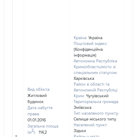
Країна:
Україна
Поштовий індекс:
[Конфіденційна
інформація]
Автономна Республіка
Крим/область/місто зі
спеціальним статусом:
Харківська
Район в області та
Вид об'єкта:
Автономній Республіці
Житловий
Крим:
Чугуївський
будинок
Територіальна громада:
Зміївська
Дата набуття
Тип населеного пункту:
права:
Селище міського типу
01.01.2016
Населений пункт:
Загальна площа
2
Зідьки
(м
):
114,2
[Не
Район у місті:
1