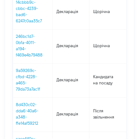
14cbbb9c-
cbbc-4239-
Декларація
Щорічна
202
bad6-
6247c0aa35c7
246bc1d7-
0bfa-4011-
Декларація
Щорічна
202
a194-
f469e4b79488
9a59269c-
cfbd-4228-
Кандидата
Декларація
202
a465-
на посаду
79da73a7ac1f
8d430c02-
dda6-40a6-
Після
Декларація
2018
a348-
звільнення
ffe14af59212
cace440c-