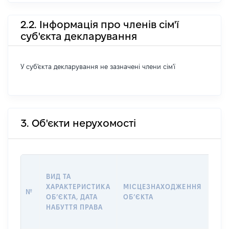
2.2. Інформація про членів сім'ї
суб'єкта декларування
У суб'єкта декларування не зазначені члени сім'ї
3. Об'єкти нерухомості
ВАР
ВИД ТА
ДАТ
ХАРАКТЕРИСТИКА
МІСЦЕЗНАХОДЖЕННЯ
ПРА
№
ОБʼЄКТА, ДАТА
ОБʼЄКТА
ОС
НАБУТТЯ ПРАВА
ГР
ОЦІ