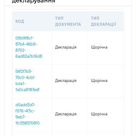
декларування
ТИП
ТИП
КОД
ПЕР
ДОКУМЕНТА
ДЕКЛАРАЦІЇ
09b9f8cf-
87b4-46b9-
Декларація
Щорічна
202
8702-
6ad82a7b16d8
54f2f7b5-
70c0-4cbf-
Декларація
Щорічна
202
bda1-
1a0ca8187edf
d0add3d7-
f376-4f3c-
Декларація
Щорічна
2021
9eb7-
1fc5585708f0