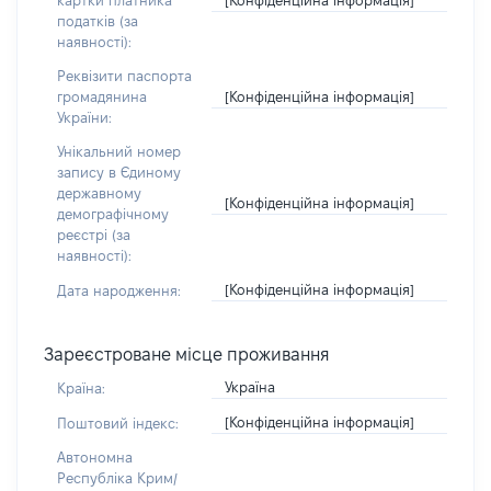
картки платника
податків (за
наявності):
Реквізити паспорта
[Конфіденційна інформація]
громадянина
України:
Унікальний номер
запису в Єдиному
державному
[Конфіденційна інформація]
демографічному
реєстрі (за
наявності):
[Конфіденційна інформація]
Дата народження:
Зареєстроване місце проживання
Україна
Країна:
[Конфіденційна інформація]
Поштовий індекс:
Автономна
Республіка Крим/