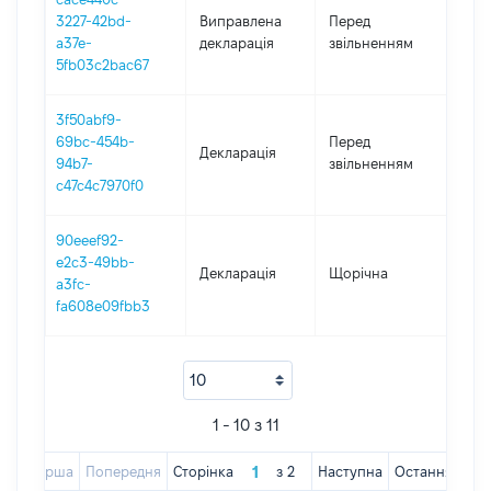
01.0
3227-42bd-
Виправлена
Перед
-
a37e-
декларація
звільненням
30.1
5fb03c2bac67
3f50abf9-
01.0
69bc-454b-
Перед
Декларація
-
94b7-
звільненням
30.1
c47c4c7970f0
90eeef92-
e2c3-49bb-
Декларація
Щорічна
2017
a3fc-
fa608e09fbb3
1 - 10 з 11
Перша
Попередня
Сторінка
з
2
Наступна
Остання