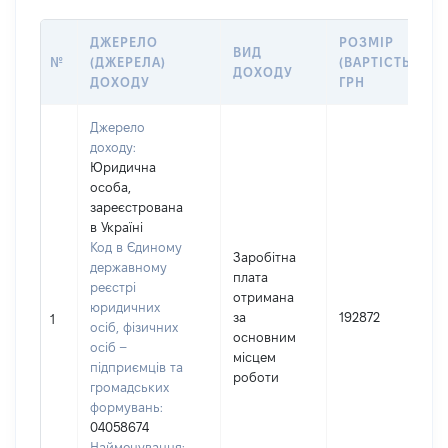
ДЖЕРЕЛО
РОЗМІР
ВИД
№
(ДЖЕРЕЛА)
(ВАРТІСТЬ),
ДОХОДУ
ДОХОДУ
ГРН
Джерело
доходу:
Юридична
особа,
зареєстрована
в Україні
Код в Єдиному
Заробітна
державному
плата
реєстрі
отримана
юридичних
за
192872
1
осіб, фізичних
основним
осіб –
місцем
підприємців та
роботи
громадських
формувань:
04058674
Найменування: