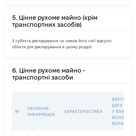
5. Цінне рухоме майно (крім
транспортних засобів)
У суб'єкта декларування чи членів його сім'ї відсутні
об'єкти для декларування в цьому розділі.
6. Цінне рухоме майно -
транспортні засоби
ВАРТІСТЬ 
ДАТУ НАБУ
ЗАГАЛЬНА
№
ХАРАКТЕРИСТИКА
У ВЛАСНІС
ІНФОРМАЦІЯ
ВОЛОДІНН
КОРИСТУВ