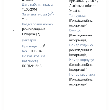
Брюховичі / Львів /
Дата набуття права:
Львівська область /
15.05.2014
Україна
2
Загальна площа (м
):
Тип вулиці:
110
[Конфіденційна
Кадастровий номер:
інформація]
[Конфіденційна
Вулиця:
7
інформація]
[Конфіденційна
Декларує:
інформація]
Номер будинку:
Прізвище:
БЕЙ
[Конфіденційна
Ім'я:
ТЕТЯНА
інформація]
По батькові (за
Номер корпусу:
наявності):
[Конфіденційна
БОГДАНІВНА
інформація]
Номер квартири:
[Конфіденційна
інформація]