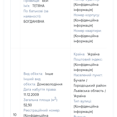
Прізвище:
БЕЙ
[Конфіденційна
Ім'я:
ТЕТЯНА
інформація]
По батькові (за
Номер корпусу:
наявності):
[Конфіденційна
БОГДАНІВНА
інформація]
Номер квартири:
[Конфіденційна
інформація]
Країна:
Україна
Поштовий індекс:
[Конфіденційна
інформація]
Вид об'єкта:
Інше
Населений пункт:
Інший вид
Бучали /
об'єкта:
Домоволодіння
Городоцький район /
Дата набуття права:
Львівська область /
11.12.2009
Україна
2
Загальна площа (м
):
Тип вулиці:
52,50
[Конфіденційна
Реєстраційний номер:
інформація]
10
[Конфіденційна
Вулиця: