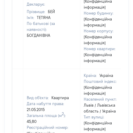
[Конфіденційна
Декларує:
інформація]
Прізвище:
БЕЙ
Номер будинку:
Ім'я:
ТЕТЯНА
[Конфіденційна
По батькові (за
інформація]
наявності):
Номер корпусу:
БОГДАНІВНА
[Конфіденційна
інформація]
Номер квартири:
[Конфіденційна
інформація]
Країна:
Україна
Поштовий індекс:
[Конфіденційна
інформація]
Вид об'єкта:
Квартира
Населений пункт:
Дата набуття права:
Львів / Львівська
21.05.2015
область / Україна
2
Загальна площа (м
):
Тип вулиці:
45,80
[Конфіденційна
Реєстраційний номер:
інформація]