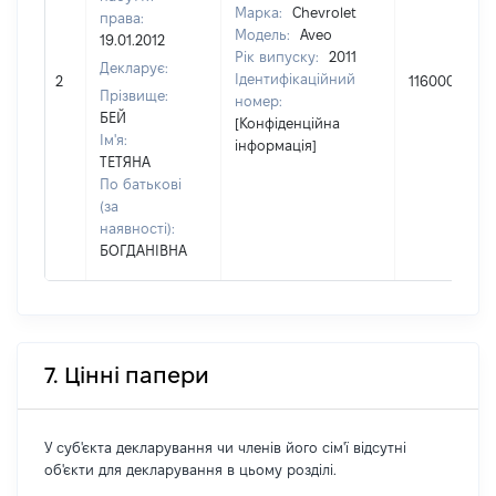
Марка:
Chevrolet
права:
Модель:
Aveo
19.01.2012
Рік випуску:
2011
Декларує:
Ідентифікаційний
2
116000
Прізвище:
номер:
БЕЙ
[Конфіденційна
Ім'я:
інформація]
ТЕТЯНА
По батькові
(за
наявності):
БОГДАНІВНА
7. Цінні папери
У суб'єкта декларування чи членів його сім'ї відсутні
об'єкти для декларування в цьому розділі.