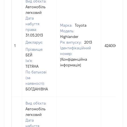
Вид об'єкта:
Автомобіль
легковий
Дата
набуття
Марка:
Toyota
права:
Модель:
31.05.2013
Highlander
Декларує:
Рік випуску:
2013
1
424000
Ідентифікаційний
Прізвище:
номер:
БЕЙ
[Конфіденційна
Ім'я:
інформація]
ТЕТЯНА
По батькові
(за
наявності):
БОГДАНІВНА
Вид об'єкта:
Автомобіль
легковий
Дата
набуття