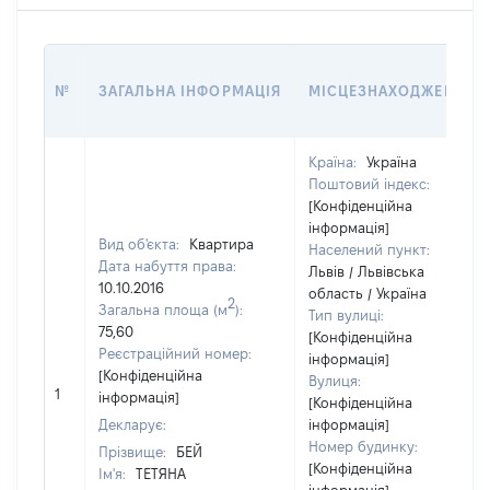
№
ЗАГАЛЬНА ІНФОРМАЦІЯ
МІСЦЕЗНАХОДЖЕННЯ
Країна:
Україна
Поштовий індекс:
[Конфіденційна
інформація]
Вид об'єкта:
Квартира
Населений пункт:
Дата набуття права:
Львів / Львівська
10.10.2016
область / Україна
2
Загальна площа (м
):
Тип вулиці:
75,60
[Конфіденційна
Реєстраційний номер:
інформація]
[Конфіденційна
Вулиця:
1
інформація]
[Конфіденційна
Декларує:
інформація]
Номер будинку:
Прізвище:
БЕЙ
[Конфіденційна
Ім'я:
ТЕТЯНА