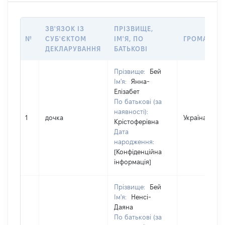
ЗВ'ЯЗОК ІЗ
ПРІЗВИЩЕ,
№
СУБ'ЄКТОМ
ІМ'Я, ПО
ГРОМАДЯН
ДЕКЛАРУВАННЯ
БАТЬКОВІ
Прізвище:
Бей
Ім'я:
Янна-
Елізабет
По батькові (за
наявності):
1
дочка
Україна
Крістоферівна
Дата
народження:
[Конфіденційна
інформація]
Прізвище:
Бей
Ім'я:
Ненсі-
Даяна
По батькові (за