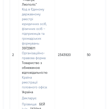
Леополіс"
Код в Єдиному
державному
реєстрі
юридичних осіб,
фізичних осіб –
підприємців та
громадських
формувань:
39729611
Організаційно-
2
2343920
50
правова форма:
Товариство з
обмеженою
відповідальністю
Країна
реєстрації
головного офіса:
Україна
Декларує:
Прізвище:
БЕЙ