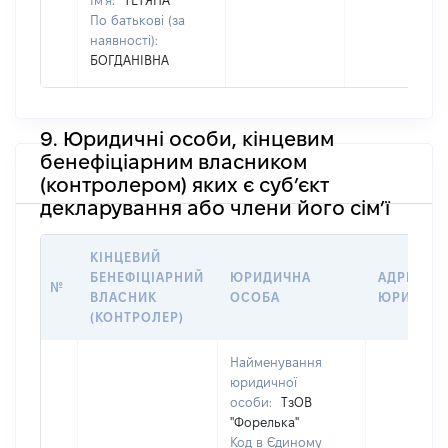
Ім'я:
ТЕТЯНА
По батькові (за
наявності):
БОГДАНІВНА
9. Юридичні особи, кінцевим
бенефіціарним власником
(контролером) яких є суб’єкт
декларування або члени його сім’ї
КІНЦЕВИЙ
БЕНЕФІЦІАРНИЙ
ЮРИДИЧНА
АДРЕСА Т
№
ВЛАСНИК
ОСОБА
ЮРИДИЧН
(КОНТРОЛЕР)
Найменування
юридичної
особи:
ТзОВ
"Форелька"
Код в Єдиному