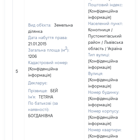
Поштовий індекс:
[Конфіденційна
інформація]
Населений пункт:
Вид об'єкта:
Земельна
Конопниця /
ділянка
Пустомитівський
Дата набуття права:
район / Львівська
21.01.2015
2
область / Україна
Загальна площа (м
):
Тип вулиці:
1206
[Конфіденційна
Кадастровий номер:
інформація]
[Конфіденційна
5
Вулиця:
інформація]
[Конфіденційна
Декларує:
інформація]
Прізвище:
БЕЙ
Номер будинку:
Ім'я:
ТЕТЯНА
[Конфіденційна
По батькові (за
інформація]
наявності):
Номер корпусу:
БОГДАНІВНА
[Конфіденційна
інформація]
Номер квартири:
[Конфіденційна