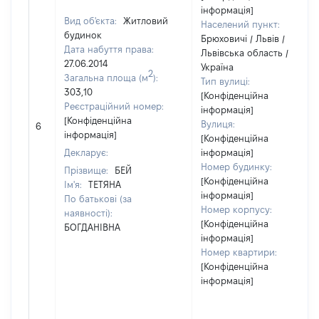
інформація]
Вид об'єкта:
Житловий
Населений пункт:
будинок
Брюховичі / Львів /
Дата набуття права:
Львівська область /
27.06.2014
Україна
2
Загальна площа (м
):
Тип вулиці:
303,10
[Конфіденційна
Реєстраційний номер:
інформація]
[Конфіденційна
Вулиця:
6
інформація]
[Конфіденційна
Декларує:
інформація]
Номер будинку:
Прізвище:
БЕЙ
[Конфіденційна
Ім'я:
ТЕТЯНА
інформація]
По батькові (за
Номер корпусу:
наявності):
[Конфіденційна
БОГДАНІВНА
інформація]
Номер квартири:
[Конфіденційна
інформація]