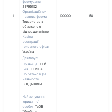
формувань:
39795752
Організаційно-
1
100000
50
правова форма:
Товариство з
обмеженою
відповідальністю
Країна
реєстрації
головного офіса:
Україна
Декларує:
Прізвище:
БЕЙ
Ім'я:
ТЕТЯНА
По батькові (за
наявності):
БОГДАНІВНА
Найменування
юридичної
особи:
ТзОВ
"Медбуд-