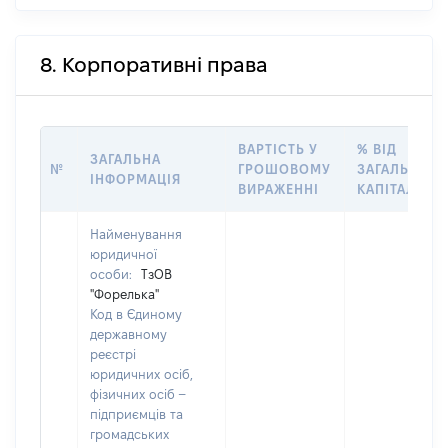
8. Корпоративні права
ВАРТІСТЬ У
% ВІД
ЗАГАЛЬНА
№
ГРОШОВОМУ
ЗАГАЛЬНОГ
ІНФОРМАЦІЯ
ВИРАЖЕННІ
КАПІТАЛУ
Найменування
юридичної
особи:
ТзОВ
"Форелька"
Код в Єдиному
державному
реєстрі
юридичних осіб,
фізичних осіб –
підприємців та
громадських