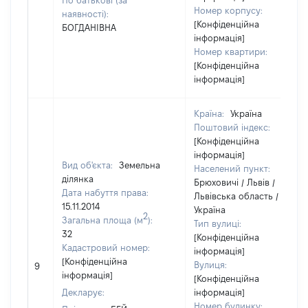
По батькові (за
Номер корпусу:
наявності):
[Конфіденційна
БОГДАНІВНА
інформація]
Номер квартири:
[Конфіденційна
інформація]
Країна:
Україна
Поштовий індекс:
[Конфіденційна
інформація]
Вид об'єкта:
Земельна
Населений пункт:
ділянка
Брюховичі / Львів /
Дата набуття права:
Львівська область /
15.11.2014
Україна
2
Загальна площа (м
):
Тип вулиці:
32
[Конфіденційна
Кадастровий номер:
інформація]
[Конфіденційна
Вулиця:
9
інформація]
[Конфіденційна
Декларує:
інформація]
Номер будинку: