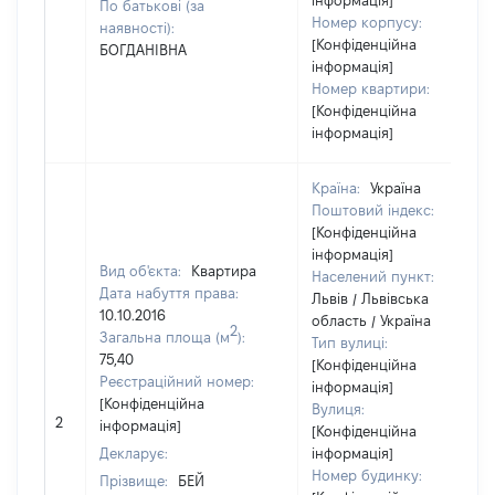
інформація]
По батькові (за
Номер корпусу:
наявності):
[Конфіденційна
БОГДАНІВНА
інформація]
Номер квартири:
[Конфіденційна
інформація]
Країна:
Україна
Поштовий індекс:
[Конфіденційна
інформація]
Вид об'єкта:
Квартира
Населений пункт:
Дата набуття права:
Львів / Львівська
10.10.2016
область / Україна
2
Загальна площа (м
):
Тип вулиці:
75,40
[Конфіденційна
Реєстраційний номер:
інформація]
[Конфіденційна
Вулиця:
2
інформація]
[Конфіденційна
Декларує:
інформація]
Номер будинку:
Прізвище:
БЕЙ