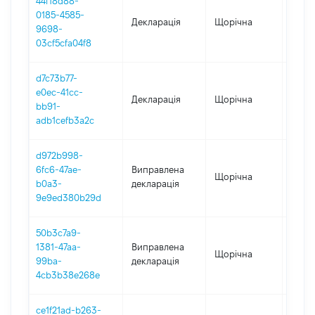
44f18d88-
0185-4585-
Декларація
Щорічна
2023
9698-
03cf5cfa04f8
d7c73b77-
e0ec-41cc-
Декларація
Щорічна
2022
bb91-
adb1cefb3a2c
d972b998-
6fc6-47ae-
Виправлена
Щорічна
2021
b0a3-
декларація
9e9ed380b29d
50b3c7a9-
1381-47aa-
Виправлена
Щорічна
2021
99ba-
декларація
4cb3b38e268e
ce1f21ad-b263-