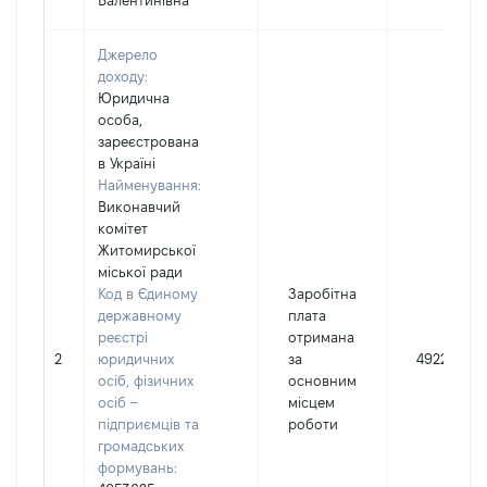
Валентинівна
Джерело
доходу:
Юридична
особа,
зареєстрована
в Україні
Найменування:
Виконавчий
комітет
Житомирської
міської ради
Код в Єдиному
Заробітна
державному
плата
реєстрі
отримана
2
юридичних
за
492269
осіб, фізичних
основним
осіб –
місцем
підприємців та
роботи
громадських
формувань: