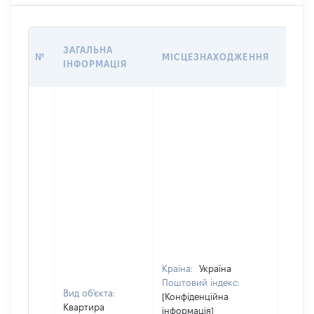
ВАРТ
ЗАГАЛЬНА
№
МІСЦЕЗНАХОДЖЕННЯ
НА Д
ІНФОРМАЦІЯ
НАБУ
Країна:
Україна
Поштовий індекс:
Вид об'єкта:
[Конфіденційна
Квартира
інформація]