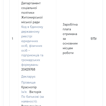
Департамент
соціальної
політики
Житомирської
міської ради
Заробітна
Код в Єдиному
плата
державному
отримана
реєстрі
1
за
97546
юридичних
основним
осіб, фізичних
місцем
осіб –
роботи
підприємців та
громадських
формувань:
20429768
Декларує:
Прізвище:
Краснопір
Ім'я:
Вікторія
По батькові (за
наявності):