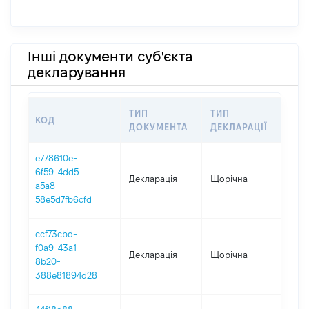
Інші документи суб'єкта
декларування
ТИП
ТИП
КОД
ПЕР
ДОКУМЕНТА
ДЕКЛАРАЦІЇ
e778610e-
6f59-4dd5-
Декларація
Щорічна
2025
a5a8-
58e5d7fb6cfd
ccf73cbd-
f0a9-43a1-
Декларація
Щорічна
2024
8b20-
388e81894d28