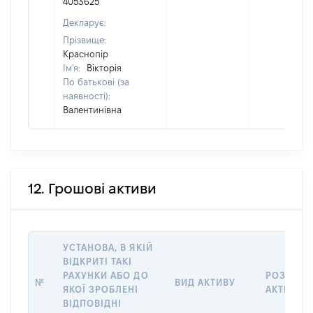
4053625
Декларує:
Прізвище:
Краснопір
Ім'я:
Вікторія
По батькові (за
наявності):
Валентинівна
12. Грошові активи
УСТАНОВА, В ЯКІЙ
ВІДКРИТІ ТАКІ
РАХУНКИ АБО ДО
РОЗМІР
№
ВИД АКТИВУ
ЯКОЇ ЗРОБЛЕНІ
АКТИВУ
ВІДПОВІДНІ