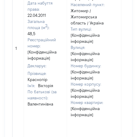
Дата набуття
Населений пункт:
права:
Житомир /
22.04.2011
Житомирська
Загальна
область / Україна
2
площа (м
):
Тип вулиці:
48,5
[Конфіденційна
Реєстраційний
інформація]
номер:
Вулиця:
1
49722
[Конфіденційна
[Конфіденційна
інформація]
інформація]
Декларує:
Номер будинку:
[Конфіденційна
Прізвище:
інформація]
Краснопір
Номер корпусу:
Ім'я:
Вікторія
[Конфіденційна
По батькові (за
інформація]
наявності):
Номер квартири:
Валентинівна
[Конфіденційна
інформація]