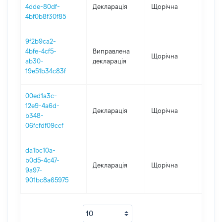
4dde-80df-
Декларація
Щорічна
2021
4bf0b8f30f85
9f2b9ca2-
4bfe-4cf5-
Виправлена
Щорічна
2020
ab30-
декларація
19e51b34c83f
00ed1a3c-
12e9-4a6d-
Декларація
Щорічна
2020
b348-
06fcfdf09ccf
da1bc10a-
b0d5-4c47-
Декларація
Щорічна
2019
9a97-
901bc8a65975