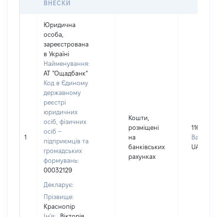
ВНЕСКИ
Юридична
особа,
зареєстрована
в Україні
Найменування:
АТ "Ощадбанк"
Код в Єдиному
державному
реєстрі
юридичних
Кошти,
осіб, фізичних
розміщені
116872
осіб –
1
на
Валюта:
підприємців та
банківських
UAH
громадських
рахунках
формувань:
00032129
Декларує:
Прізвище:
Краснопір
Ім'я:
Вікторія