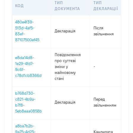
ТИП
ТИП
КОД
П
ДОКУМЕНТА
ДЕКЛАРАЦІЇ
480e4f39-
513d-4af5-
Після
Декларація
2
83ef-
звільнення
87107500ef45
Повідомлення
e8da14d8-
про суттєві
1e29-4fd7-
зміни y
-
2
9c6f-
майновому
c78d1cb8366d
стані
b768d730-
01
c821-4b9a-
Перед
Декларація
-
b7f8-
звільненням
29
5eb8eaa0858b
a8ba7b2b-
9a75-4d25-
Кандидата