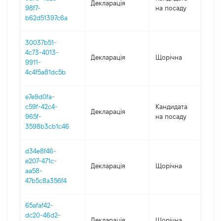
Декларація
2
98f7-
на посаду
b62d51397c6a
30037b51-
4c73-4013-
Декларація
Щорічна
2
9911-
4c4f5a81dc5b
e7e9d0fa-
c59f-42c4-
Кандидата
Декларація
20
965f-
на посаду
3598b3cb1c46
d34e8f46-
e207-471c-
Декларація
Щорічна
20
aa58-
47b5c8a356f4
65afaf42-
dc20-46d2-
Декларація
Щорічна
2