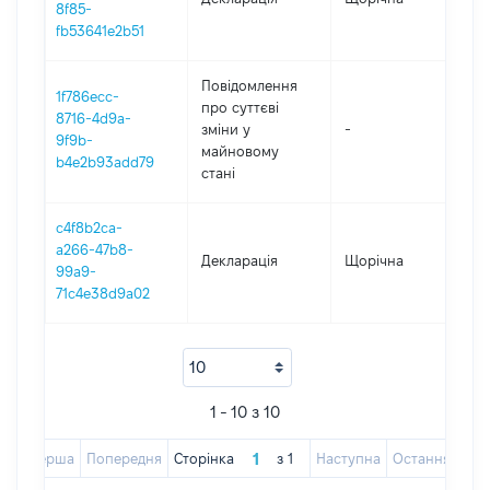
8f85-
fb53641e2b51
Повідомлення
1f786ecc-
про суттєві
8716-4d9a-
зміни y
-
2
9f9b-
майновому
b4e2b93add79
стані
c4f8b2ca-
a266-47b8-
Декларація
Щорічна
2
99a9-
71c4e38d9a02
1 - 10 з 10
Перша
Попередня
Сторінка
з
1
Наступна
Остання