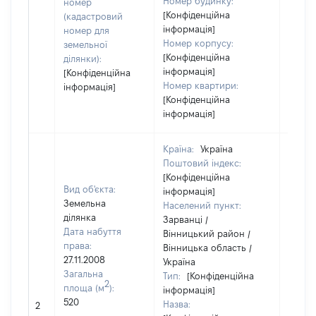
Номер будинку:
номер
[Конфіденційна
(кадастровий
інформація]
номер для
Номер корпусу:
земельної
[Конфіденційна
ділянки):
інформація]
[Конфіденційна
Номер квартири:
інформація]
[Конфіденційна
інформація]
Країна:
Україна
Поштовий індекс:
[Конфіденційна
Вид об'єкта:
інформація]
Земельна
Населений пункт:
ділянка
Зарванці /
Дата набуття
Вінницький район /
права:
Вінницька область /
27.11.2008
Україна
Загальна
Тип:
[Конфіденційна
2
площа (м
):
інформація]
520
Назва:
29800
2