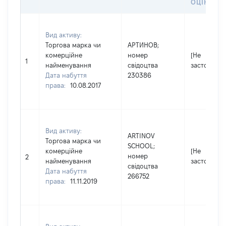
ОЦІНКОЮ
Вид активу:
Торгова марка чи
АРТИНОВ;
комерційне
номер
[Не
1
найменування
свідоцтва
застосовує
Дата набуття
230386
права:
10.08.2017
Вид активу:
ARTINOV
Торгова марка чи
SCHOOL;
комерційне
[Не
номер
2
найменування
застосовує
свідоцтва
Дата набуття
266752
права:
11.11.2019