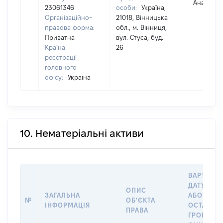
Анатолій
23061346
особи:
Україна,
Організаційно-
21018, Вінницька
правова форма:
обл., м. Вінниця,
Приватна
вул. Стуса, буд.
Країна
26
реєстрації
головного
офісу:
Україна
10. Нематеріальні активи
ВАРТІСТЬ
ДАТУ НАБ
ОПИС
ЗАГАЛЬНА
АБО ЗА
№
ОБ'ЄКТА
ІНФОРМАЦІЯ
ОСТАНН
ПРАВА
ГРОШОВ