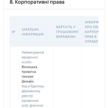
8. Корпоративні права
ІНФОРМАЦІЯ
ВАРТІСТЬ У
ПРО ПЕРЕДА
ЗАГАЛЬНА
№
ГРОШОВОМУ
КОРПОРАТИВ
ІНФОРМАЦІЯ
ВИРАЖЕННІ
ПРАВ В
УПРАВЛІННЯ
Найменування
юридичної
особи:
Вінницька
приватна
гімназія
Дельфін
Код в Єдиному
державному
реєстрі
юридичних
осіб, фізичних