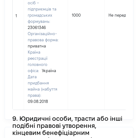
осіб –
підприємців та
громадських
1000
Не передано
1
формувань:
23061346
Організаційно-
правова форма:
приватна
Країна
реєстрації
головного
офіса:
Україна
Дата
придбання
майна (набуття
права):
09.08.2018
9. Юридичні особи, трасти або інші
подібні правові утворення,
кінцевим бенефіціарним