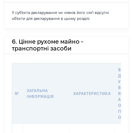
У суб'єкта декларування чи членів його сім'ї відсутні
об'єкти для декларування в цьому розділі.
6. Цінне рухоме майно -
транспортні засоби
ВАРТІС
ДАТУ 
У ВЛАС
ВОЛОД
ЗАГАЛЬНА
№
ХАРАКТЕРИСТИКА
КОРИС
ІНФОРМАЦІЯ
АБО З
ОСТА
ГРОШ
ОЦІНК