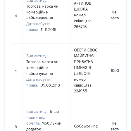
Вид активу:
АРТИНОВ
Торгова марка чи
ШКОЛА;
комерційне
[Не
номер
3
найменування
застосовує
свідоцтва
Дата набуття
266753
права:
11.11.2019
ОБЕРИ СВОЄ
Вид активу:
МАЙБУТНЄ!
Торгова марка чи
ПРИВАТНА
комерційне
ГІМНАЗІЯ
1000
4
найменування
ДЕЛЬФІН;
Дата набуття
номер
права:
09.08.2018
свідоцтва
224935
Вид активу:
Інше
Інший вид
об'єкта:
Мобільний
[Не
GoCoworking
5
додаток
застосовує