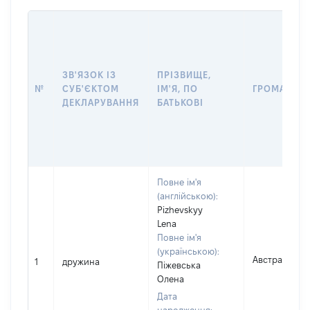
ЗВ'ЯЗОК ІЗ
ПРІЗВИЩЕ,
№
СУБ'ЄКТОМ
ІМ'Я, ПО
ГРОМАДЯН
ДЕКЛАРУВАННЯ
БАТЬКОВІ
Повне ім'я
(англійською):
Pizhevskyy
Lena
Повне ім'я
(українською):
Австралія
1
дружина
Піжевська
Олена
Дата