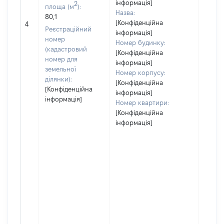
інформація]
2
площа (м
):
Назва:
80,1
[Не
[Конфіденційна
4
засто
Реєстраційний
інформація]
номер
Номер будинку:
(кадастровий
[Конфіденційна
номер для
інформація]
земельної
Номер корпусу:
ділянки):
[Конфіденційна
[Конфіденційна
інформація]
інформація]
Номер квартири:
[Конфіденційна
інформація]