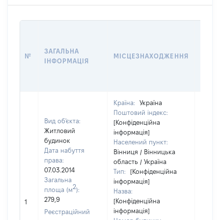
ВАРТ
ДАТУ
ЗАГАЛЬНА
ПРАВ
№
МІСЦЕЗНАХОДЖЕННЯ
ІНФОРМАЦІЯ
ОСТ
ГРО
ОЦІ
Країна:
Україна
Поштовий індекс:
Вид об'єкта:
[Конфіденційна
Житловий
інформація]
будинок
Населений пункт:
Дата набуття
Вінниця / Вінницька
права:
область / Україна
07.03.2014
Тип:
[Конфіденційна
Загальна
інформація]
2
площа (м
):
Назва:
279,9
[Конфіденційна
8500
1
інформація]
Реєстраційний