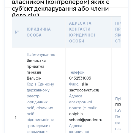
власником (контролером) яких є
суб’єкт декларування або члени
його сім'ї
АДРЕСА ТА
ІНФОРМ
ЮРИДИЧНА
КОНТАКТИ
ПРО ОС
№
ОСОБА
ЮРИДИЧНОЇ
ЯКОЇ
ОСОБИ
СТОСУЄ
Найменування:
Вінницька
приватна
гімназія
Телефон:
Дельфін
0432531005
Код в Єдиному
Факс:
[Не
державному
застосовується]
реєстрі
Адреса
Прізвище
юридичних
електронної
ПІЖЕВСЬ
осіб, фізичних
пошти (e-mail):
Ім'я:
Анд
осіб –
dolphin-
По батьк
1
підприємців та
school@yandex.ru
(за
громадських
Адреса
наявності
формувань:
юридичної