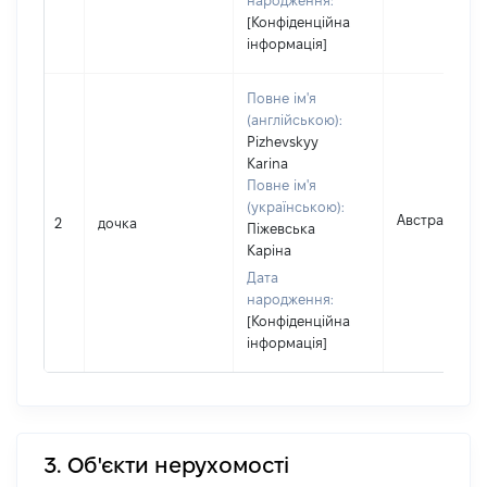
народження:
[Конфіденційна
інформація]
Повне ім'я
(англійською):
Pizhevskyy
Karina
Повне ім'я
(українською):
Австралія
2
дочка
Піжевська
Каріна
Дата
народження:
[Конфіденційна
інформація]
3. Об'єкти нерухомості