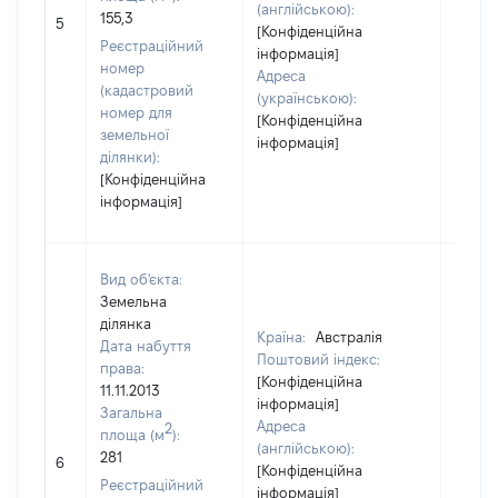
(англійською):
155,3
19090
5
[Конфіденційна
Реєстраційний
інформація]
номер
Адреса
(кадастровий
(українською):
номер для
[Конфіденційна
земельної
інформація]
ділянки):
[Конфіденційна
інформація]
Вид об'єкта:
Земельна
ділянка
Країна:
Австралія
Дата набуття
Поштовий індекс:
права:
[Конфіденційна
11.11.2013
інформація]
Загальна
Адреса
2
площа (м
):
(англійською):
281
74347
6
[Конфіденційна
Реєстраційний
інформація]