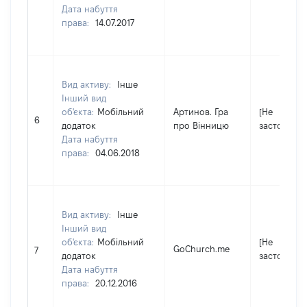
Дата набуття
права:
14.07.2017
Вид активу:
Інше
Інший вид
об'єкта:
Мобільний
Артинов. Гра
[Не
6
додаток
про Вінницю
застосовує
Дата набуття
права:
04.06.2018
Вид активу:
Інше
Інший вид
об'єкта:
Мобільний
[Не
GoChurch.me
7
додаток
застосовує
Дата набуття
права:
20.12.2016