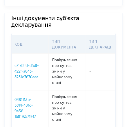
Інші документи суб'єкта
декларування
ТИП
ТИП
КОД
ПЕ
ДОКУМЕНТА
ДЕКЛАРАЦІЇ
Повідомлення
c717f2fd-dfc9-
про суттєві
422f-a843-
зміни y
-
202
5231d7670eea
майновому
стані
Повідомлення
0481113b-
про суттєві
5514-481c-
зміни y
-
202
9a36-
майновому
156197a71917
стані