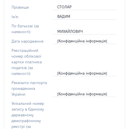
СТОЛАР
Прізвище:
ВАДИМ
Ім'я:
По батькові (за
МИХАЙЛОВИЧ
наявності):
[Конфіденційна інформація]
Дата народження:
Реєстраційний
номер облікової
картки платника
податків (за
[Конфіденційна інформація]
наявності):
Реквізити паспорта
громадянина
[Конфіденційна інформація]
України:
Унікальний номер
запису в Єдиному
державному
демографічному
реєстрі (за