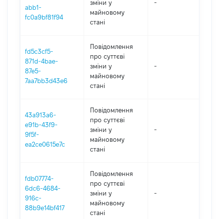
зміни y
-
202
abb1-
майновому
fc0a9bf81f94
стані
Повідомлення
fd5c3cf5-
про суттєві
871d-4bae-
зміни y
-
202
87e5-
майновому
7aa7bb3d43e6
стані
Повідомлення
43a913a6-
про суттєві
e91b-43f9-
зміни y
-
202
9f5f-
майновому
ea2ce0615e7c
стані
Повідомлення
fdb07774-
про суттєві
6dc6-4684-
зміни y
-
202
916c-
майновому
88b9e14bf417
стані