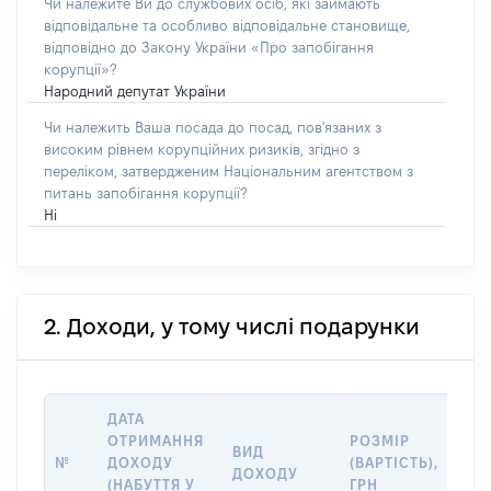
Чи належите Ви до службових осіб, які займають
відповідальне та особливо відповідальне становище,
відповідно до Закону України «Про запобігання
корупції»?
Народний депутат України
Чи належить Ваша посада до посад, пов'язаних з
високим рівнем корупційних ризиків, згідно з
переліком, затвердженим Національним агентством з
питань запобігання корупції?
Ні
2. Доходи, у тому числі подарунки
ДАТА
ОТРИМАННЯ
РОЗМІР
ІН
ВИД
№
ДОХОДУ
(ВАРТІСТЬ),
ДЖ
ДОХОДУ
(НАБУТТЯ У
ГРН
ДО