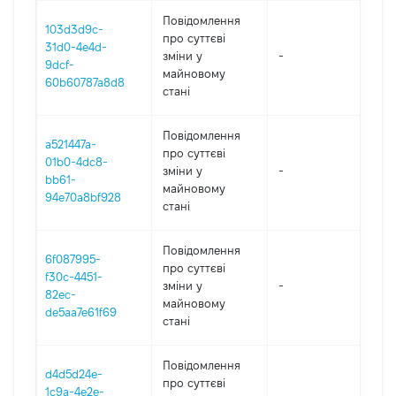
Повідомлення
103d3d9c-
про суттєві
31d0-4e4d-
зміни y
-
202
9dcf-
майновому
60b60787a8d8
стані
Повідомлення
a521447a-
про суттєві
01b0-4dc8-
зміни y
-
202
bb61-
майновому
94e70a8bf928
стані
Повідомлення
6f087995-
про суттєві
f30c-4451-
зміни y
-
202
82ec-
майновому
de5aa7e61f69
стані
Повідомлення
d4d5d24e-
про суттєві
1c9a-4e2e-