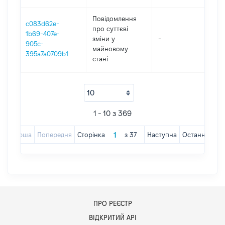
Повідомлення
c083d62e-
про суттєві
1b69-407e-
зміни y
-
202
905c-
майновому
395a7a0709b1
стані
1 - 10 з 369
Перша
Попередня
Сторінка
з
37
Наступна
Остання
ПРО РЕЄСТР
ВІДКРИТИЙ АРІ