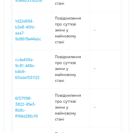
9566b3318208
стані
Повідомлення
1d22d654-
про суттєві
b2e8-40fd-
зміни y
-
202
aaa7-
майновому
9d8619e44abc
стані
Повідомлення
cc4e438a-
про суттєві
9c81-445b-
зміни y
-
202
b4b9-
майновому
63ade1531122
стані
Повідомлення
6f371f98-
про суттєві
3822-45e3-
зміни y
-
202
8b8c-
майновому
fff44d286cf9
стані