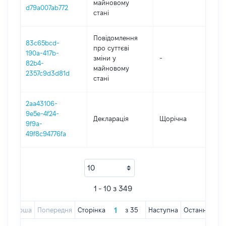
майновому
d79a007ab772
стані
Повідомлення
83c65bcd-
про суттєві
190a-417b-
зміни y
-
202
82b4-
майновому
2357c9d3d81d
стані
2aa43106-
9e5e-4f24-
Декларація
Щорічна
202
9f9a-
49f8c94776fa
1 - 10 з 349
Перша
Попередня
Сторінка
з
35
Наступна
Остання