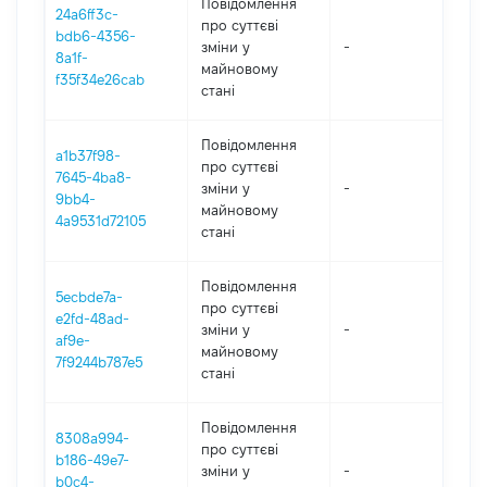
Повідомлення
24a6ff3c-
про суттєві
bdb6-4356-
зміни y
-
202
8a1f-
майновому
f35f34e26cab
стані
Повідомлення
a1b37f98-
про суттєві
7645-4ba8-
зміни y
-
202
9bb4-
майновому
4a9531d72105
стані
Повідомлення
5ecbde7a-
про суттєві
e2fd-48ad-
зміни y
-
202
af9e-
майновому
7f9244b787e5
стані
Повідомлення
8308a994-
про суттєві
b186-49e7-
зміни y
-
202
b0c4-