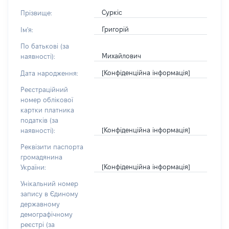
Суркіс
Прізвище:
Григорій
Ім'я:
По батькові (за
Михайлович
наявності):
[Конфіденційна інформація]
Дата народження:
Реєстраційний
номер облікової
картки платника
податків (за
[Конфіденційна інформація]
наявності):
Реквізити паспорта
громадянина
[Конфіденційна інформація]
України:
Унікальний номер
запису в Єдиному
державному
демографічному
реєстрі (за