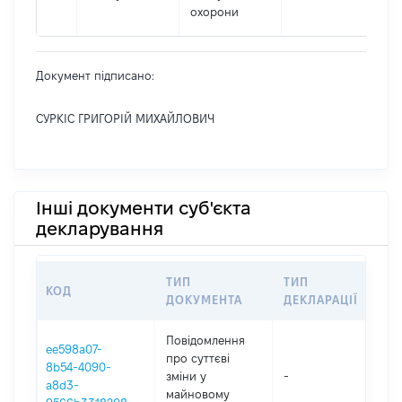
охорони
Документ підписано:
СУРКІС ГРИГОРІЙ МИХАЙЛОВИЧ
Інші документи суб'єкта
декларування
ТИП
ТИП
КОД
ПЕ
ДОКУМЕНТА
ДЕКЛАРАЦІЇ
Повідомлення
ee598a07-
про суттєві
8b54-4090-
зміни y
-
202
a8d3-
майновому