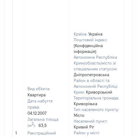
Країна:
Україна
Поштовий індекс:
[Конфіденційна
інформація]
Автономна Республіка
Крим/область/місто зі
спеціальним статусом:
Дніпропетровська
Район в області та
Автономній Республіці
Вид об'єкта:
Крим:
Криворізький
Квартира
Територіальна громада:
Дата набуття
Криворізька
права:
Тип населеного пункту:
04.12.2007
Місто
Загальна площа
Населений пункт:
2
(м
):
63,5
Кривий Ріг
[Не
Район у місті:
1
Реєстраційний
заст