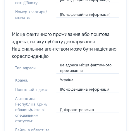
секції/блоку:
Номер квартири/
[Конфіденційна інформація]
кімнати:
Місце фактичного проживання або поштова
адреса, на яку суб’єкту декларування
Національним агентством може бути надіслано
кореспонденцію
це адреса місця фактичного
Тип адреси:
проживання
Україна
Країна:
[Конфіденційна інформація]
Поштовий індекс:
Автономна
Республіка Крим/
Дніпропетровська
область/місто зі
спеціальним
статусом:
Район в області та