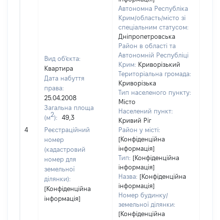
Автономна Республіка
Крим/область/місто зі
спеціальним статусом:
Дніпропетровська
Район в області та
Автономній Республіці
Вид об'єкта:
Крим:
Криворізький
Квартира
Територіальна громада:
Дата набуття
Криворізька
права:
Тип населеного пункту:
25.04.2008
Місто
Загальна площа
1730
Населений пункт:
2
(м
):
49,3
Тип 
Кривий Ріг
обʼє
4
Реєстраційний
Район у місті:
варт
[Конфіденційна
номер
інформація]
набу
(кадастровий
Тип:
[Конфіденційна
номер для
інформація]
земельної
Назва:
[Конфіденційна
ділянки):
інформація]
[Конфіденційна
Номер будинку/
інформація]
земельної ділянки:
[Конфіденційна