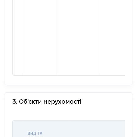
3. Об'єкти нерухомості
ВАР
ВИД ТА
ДАТ