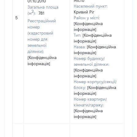
Місто
01.10.2010
3341
Населений пункт:
Загальна площа
Тип 
2
Кривий Ріг
(м
):
781
обʼє
5
Район у місті:
Реєстраційний
варт
[Конфіденційна
номер
інформація]
набу
(кадастровий
Тип:
[Конфіденційна
номер для
інформація]
земельної
Назва:
[Конфіденційна
ділянки):
інформація]
[Конфіденційна
Номер будинку/
інформація]
земельної ділянки:
[Конфіденційна
інформація]
Номер корпусу/секції/
блоку:
[Конфіденційна
інформація]
Номер квартири/
кімнати/гаражу:
[Конфіденційна
інформація]