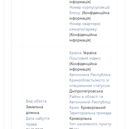
інформація]
Номер корпусу/секції/
блоку:
[Конфіденційна
інформація]
Номер квартири/
кімнати/гаражу:
[Конфіденційна
інформація]
Країна:
Україна
Поштовий індекс:
[Конфіденційна
інформація]
Автономна Республіка
Крим/область/місто зі
спеціальним статусом:
Дніпропетровська
Район в області та
Вид об'єкта:
Автономній Республіці
Земельна
Крим:
Криворізький
ділянка
Територіальна громада:
Дата набуття
Криворізька
Тип населеного пункту:
права: