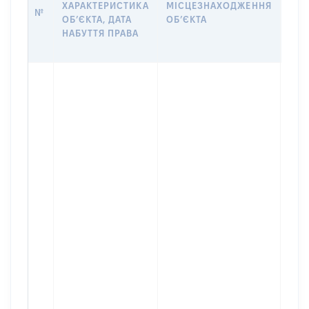
ХАРАКТЕРИСТИКА
МІСЦЕЗНАХОДЖЕННЯ
ПРА
№
ОБʼЄКТА, ДАТА
ОБʼЄКТА
ОС
НАБУТТЯ ПРАВА
ГР
ОЦІ