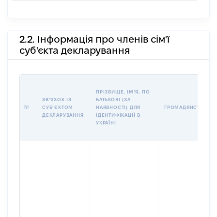
2.2. Інформація про членів сім'ї
суб'єкта декларування
ПРІЗВИЩЕ, ІМʼЯ, ПО
ЗВʼЯЗОК ІЗ
БАТЬКОВІ (ЗА
№
СУБʼЄКТОМ
НАЯВНОСТІ) ДЛЯ
ГРОМАДЯНСТВО
ДЕКЛАРУВАННЯ
ІДЕНТИФІКАЦІЇ В
УКРАЇНІ