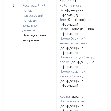
Тип 
Кривий Ріг
обʼє
3
Реєстраційний
Район у місті:
варт
[Конфіденційна
номер
інформація]
набу
(кадастровий
Тип:
[Конфіденційна
номер для
інформація]
земельної
Назва:
[Конфіденційна
ділянки):
інформація]
[Конфіденційна
Номер будинку/
інформація]
земельної ділянки:
[Конфіденційна
інформація]
Номер корпусу/секції/
блоку:
[Конфіденційна
інформація]
Номер квартири/
кімнати/гаражу:
[Конфіденційна
інформація]
Країна:
Україна
Поштовий індекс:
[Конфіденційна
інформація]