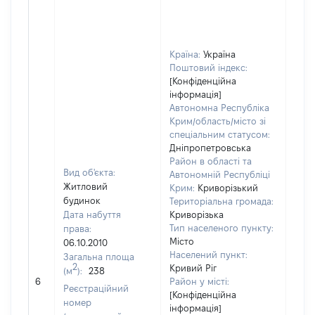
Країна:
Україна
Поштовий індекс:
[Конфіденційна
інформація]
Автономна Республіка
Крим/область/місто зі
спеціальним статусом:
Дніпропетровська
Район в області та
Вид об'єкта:
Автономній Республіці
Житловий
Крим:
Криворізький
будинок
Територіальна громада:
Дата набуття
Криворізька
Тип населеного пункту:
права:
Місто
06.10.2010
234
Населений пункт:
Загальна площа
Тип 
2
Кривий Ріг
(м
):
238
обʼє
6
Район у місті:
Реєстраційний
варт
[Конфіденційна
номер
інформація]
набу