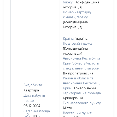
блоку:
[Конфіденційна
інформація]
Номер квартири/
кімнати/гаражу:
[Конфіденційна
інформація]
Країна:
Україна
Поштовий індекс:
[Конфіденційна
інформація]
Автономна Республіка
Крим/область/місто зі
спеціальним статусом:
Дніпропетровська
Район в області та
Автономній Республіці
Вид об'єкта:
Крим:
Криворізький
Квартира
Територіальна громада:
Дата набуття
Криворізька
права:
Тип населеного пункту:
08.12.2004
Місто
Загальна площа
1961
Населений пункт:
2
(м
):
48,5