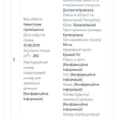
Крим/область/місто зі
спеціальним статусом:
Дніпропетровська
Район в області та
Вид об'єкта:
Автономній Республіці
Нежитлове
Крим:
Криворізький
приміщення
Територіальна громада:
Дата набуття
Криворізька
Тип населеного пункту:
права:
Місто
21.08.2019
1801
Населений пункт:
Загальна площа
Тип 
2
Кривий Ріг
(м
):
282
обʼє
2
Район у місті:
Реєстраційний
варт
[Конфіденційна
номер
інформація]
набу
(кадастровий
Тип:
[Конфіденційна
номер для
інформація]
земельної
Назва:
[Конфіденційна
ділянки):
інформація]
[Конфіденційна
Номер будинку/
інформація]
земельної ділянки:
[Конфіденційна
інформація]
Номер корпусу/секції/