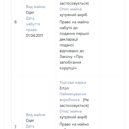
застосовується]
Вид майна:
Опис майна:
Одяг
хутряний виріб
Дата
6
Право на майно
набуття
набуто до
права:
подання першої
01.04.2011
декларації
поданої
відповідно до
Закону «Про
запобігання
корупції»
Торгова марка:
Erton
Найменування
виробника:
[Не
застосовується]
Опис майна:
Вид майна:
хутряний виріб
Одяг
Право на майно
Дата
7