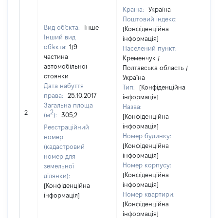
Країна:
Україна
Поштовий індекс:
Вид об'єкта:
Інше
[Конфіденційна
Інший вид
інформація]
об'єкта:
1/9
Населений пункт:
частина
Кременчук /
автомобільної
Полтавська область /
стоянки
Україна
Дата набуття
Тип:
[Конфіденційна
права:
25.10.2017
інформація]
Загальна площа
Назва:
[Н
2
2
(м
):
305,2
[Конфіденційна
інформація]
Реєстраційний
Номер будинку:
номер
[Конфіденційна
(кадастровий
інформація]
номер для
Номер корпусу:
земельної
[Конфіденційна
ділянки):
інформація]
[Конфіденційна
Номер квартири:
інформація]
[Конфіденційна
інформація]