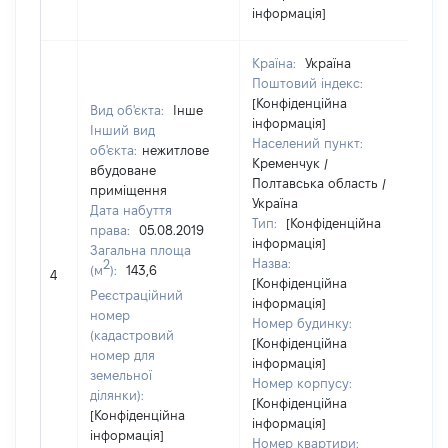
інформація]
Країна:
Україна
Поштовий індекс:
[Конфіденційна
Вид об'єкта:
Інше
інформація]
Інший вид
Населений пункт:
об'єкта:
нежитлове
Кременчук /
вбудоване
Полтавська область /
приміщення
Україна
Дата набуття
Тип:
[Конфіденційна
права:
05.08.2019
інформація]
Загальна площа
Назва:
2
(м
):
143,6
22
4
[Конфіденційна
Реєстраційний
інформація]
номер
Номер будинку:
(кадастровий
[Конфіденційна
номер для
інформація]
земельної
Номер корпусу:
ділянки):
[Конфіденційна
[Конфіденційна
інформація]
інформація]
Номер квартири: