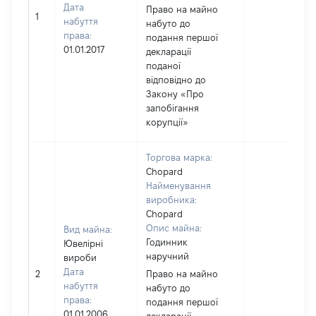
Дата
Право на майно
1
набуття
набуто до
права:
подання першої
01.01.2017
декларації
поданої
відповідно до
Закону «Про
запобігання
корупції»
Торгова марка:
Chopard
Найменування
виробника:
Chopard
Опис майна:
Вид майна:
Годинник
Ювелірні
наручний
вироби
Дата
2
Право на майно
набуття
набуто до
права:
подання першої
01.01.2006