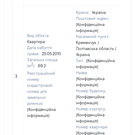
Країна:
Україна
Поштовий індекс:
[Конфіденційна
інформація]
Вид об'єкта:
Населений пункт:
Квартира
Кременчук /
Дата набуття
Полтавська область /
права:
25.05.2010
Україна
Загальна площа
Тип:
[Конфіденційна
2
(м
):
69.2
інформація]
Назва:
Реєстраційний
[Н
3
[Конфіденційна
номер
інформація]
(кадастровий
Номер будинку:
номер для
[Конфіденційна
земельної
інформація]
ділянки):
Номер корпусу:
[Конфіденційна
[Конфіденційна
інформація]
інформація]
Номер квартири:
[Конфіденційна