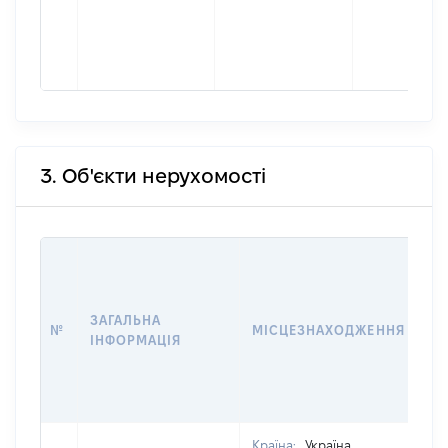
3. Об'єкти нерухомості
ВА
ДА
НА
ЗАГАЛЬНА
ПР
№
МІСЦЕЗНАХОДЖЕННЯ
ІНФОРМАЦІЯ
З
О
Г
О
Країна:
Україна