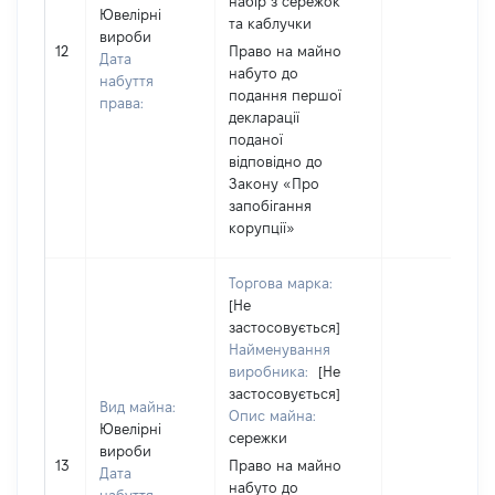
набір з сережок
Ювелірні
та каблучки
вироби
12
Право на майно
Дата
набуто до
набуття
подання першої
права:
декларації
поданої
відповідно до
Закону «Про
запобігання
корупції»
Торгова марка:
[Не
застосовується]
Найменування
виробника:
[Не
застосовується]
Вид майна:
Опис майна:
Ювелірні
сережки
вироби
13
Право на майно
Дата
набуто до