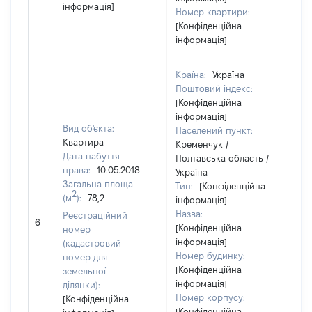
інформація]
Номер квартири:
[Конфіденційна
інформація]
Країна:
Україна
Поштовий індекс:
[Конфіденційна
інформація]
Вид об'єкта:
Населений пункт:
Квартира
Кременчук /
Дата набуття
Полтавська область /
права:
10.05.2018
Україна
Загальна площа
Тип:
[Конфіденційна
2
(м
):
78,2
інформація]
Назва:
Реєстраційний
[Н
6
[Конфіденційна
номер
інформація]
(кадастровий
Номер будинку:
номер для
[Конфіденційна
земельної
інформація]
ділянки):
Номер корпусу:
[Конфіденційна
[Конфіденційна