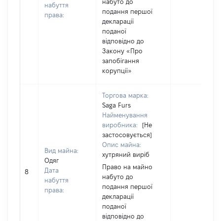
набуто до
набуття
подання першої
права:
декларації
поданої
відповідно до
Закону «Про
запобігання
корупції»
Торгова марка:
Saga Furs
Найменування
виробника:
[Не
застосовується]
Опис майна:
Вид майна:
хутряний виріб
Одяг
Право на майно
Дата
8
набуто до
набуття
подання першої
права:
декларації
поданої
відповідно до