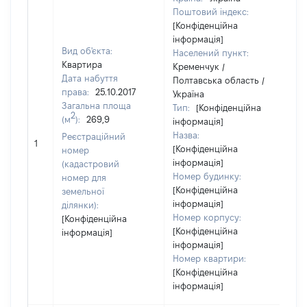
Поштовий індекс:
[Конфіденційна
інформація]
Вид об'єкта:
Населений пункт:
Квартира
Кременчук /
Дата набуття
Полтавська область /
права:
25.10.2017
Україна
Загальна площа
Тип:
[Конфіденційна
2
(м
):
269,9
інформація]
Назва:
Реєстраційний
[Н
1
[Конфіденційна
номер
інформація]
(кадастровий
Номер будинку:
номер для
[Конфіденційна
земельної
інформація]
ділянки):
Номер корпусу:
[Конфіденційна
[Конфіденційна
інформація]
інформація]
Номер квартири:
[Конфіденційна
інформація]