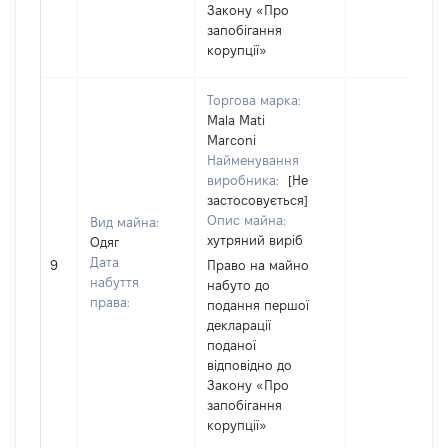
Закону «Про
запобігання
корупції»
Торгова марка:
Mala Mati
Marconi
Найменування
виробника:
[Не
застосовується]
Опис майна:
Вид майна:
хутряний виріб
Одяг
Дата
9
Право на майно
набуття
набуто до
права:
подання першої
декларації
поданої
відповідно до
Закону «Про
запобігання
корупції»