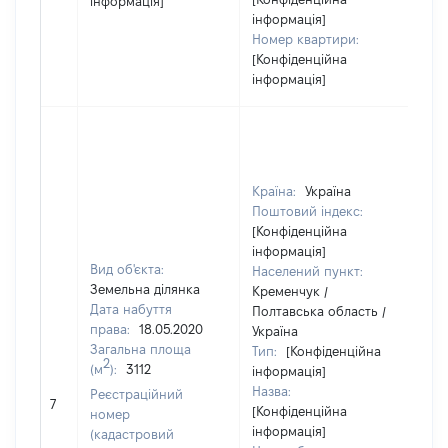
інформація]
інформація]
Номер квартири:
[Конфіденційна
інформація]
Країна:
Україна
Поштовий індекс:
[Конфіденційна
інформація]
Вид об'єкта:
Населений пункт:
Земельна ділянка
Кременчук /
Дата набуття
Полтавська область /
права:
18.05.2020
Україна
Загальна площа
Тип:
[Конфіденційна
2
(м
):
3112
інформація]
Назва:
Реєстраційний
59
7
[Конфіденційна
номер
інформація]
(кадастровий