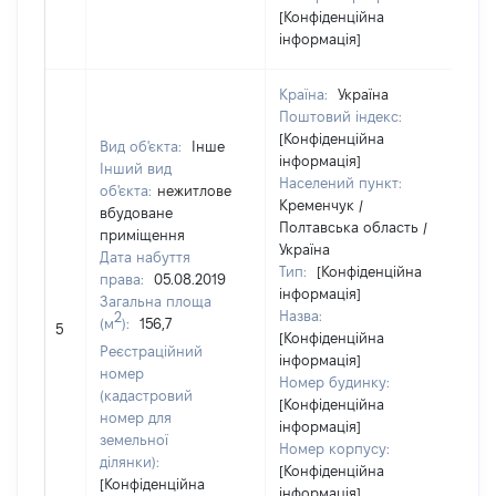
[Конфіденційна
інформація]
Країна:
Україна
Поштовий індекс:
[Конфіденційна
Вид об'єкта:
Інше
інформація]
Інший вид
Населений пункт:
об'єкта:
нежитлове
Кременчук /
вбудоване
Полтавська область /
приміщення
Україна
Дата набуття
Тип:
[Конфіденційна
права:
05.08.2019
інформація]
Загальна площа
Назва:
2
(м
):
156,7
24
5
[Конфіденційна
Реєстраційний
інформація]
номер
Номер будинку:
(кадастровий
[Конфіденційна
номер для
інформація]
земельної
Номер корпусу:
ділянки):
[Конфіденційна
[Конфіденційна
інформація]