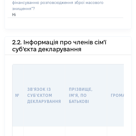
фінансуванню розповсюдження зброї масового
знищення”?
Ні
2.2. Інформація про членів сім'ї
суб'єкта декларування
ЗВ'ЯЗОК ІЗ
ПРІЗВИЩЕ,
№
СУБ'ЄКТОМ
ІМ'Я, ПО
ГРОМАДЯН
ДЕКЛАРУВАННЯ
БАТЬКОВІ