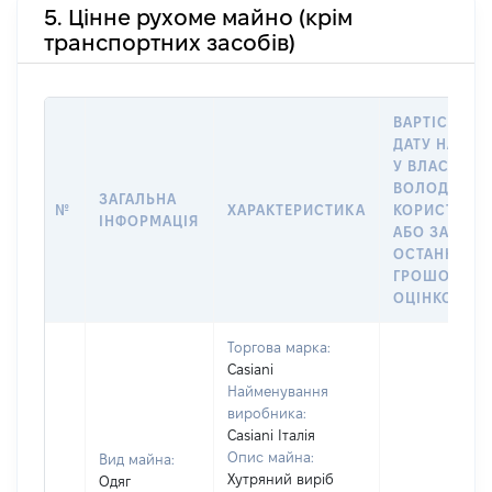
5. Цінне рухоме майно (крім
транспортних засобів)
ВАРТІСТЬ Н
ДАТУ НАБУТ
У ВЛАСНІСТЬ
ВОЛОДІННЯ
ЗАГАЛЬНА
№
ХАРАКТЕРИСТИКА
КОРИСТУВА
ІНФОРМАЦІЯ
АБО ЗА
ОСТАННЬО
ГРОШОВОЮ
ОЦІНКОЮ
Торгова марка:
Casiani
Найменування
виробника:
Casiani Італія
Опис майна:
Вид майна:
Хутряний виріб
Одяг