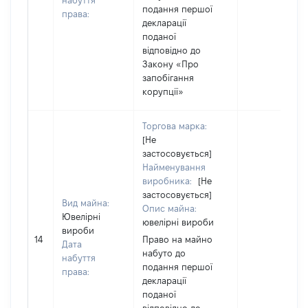
набуття
подання першої
права:
декларації
поданої
відповідно до
Закону «Про
запобігання
корупції»
Торгова марка:
[Не
застосовується]
Найменування
виробника:
[Не
застосовується]
Вид майна:
Опис майна:
Ювелірні
ювелірні вироби
вироби
14
Право на майно
Дата
набуто до
набуття
подання першої
права:
декларації
поданої