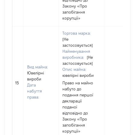
відповідно до
Закону «Про
запобігання
корупції»
Торгова марка:
[Не
застосовується]
Найменування
виробника:
[Не
застосовується]
Вид майна:
Опис майна:
Ювелірні
ювелірні вироби
вироби
15
Право на майно
Дата
набуто до
набуття
подання першої
права:
декларації
поданої
відповідно до
Закону «Про
запобігання
корупції»