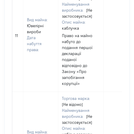
Найменування
виробника:
[Не
застосовується]
Вид майна:
Опис майна:
Ювелірні
каблучка
вироби
11
Право на майно
Дата
набуто до
набуття
подання першої
права:
декларації
поданої
відповідно до
Закону «Про
запобігання
корупції»
Торгова марка:
[Не відомо]
Найменування
виробника:
[Не
застосовується]
Опис майна:
Вид майна: