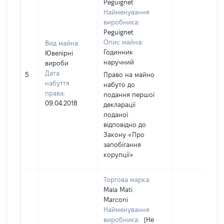
Peguignet
Найменування
виробника:
Peguignet
Опис майна:
Вид майна:
Годинник
Ювелірні
наручний
вироби
Дата
5
Право на майно
набуття
набуто до
права:
подання першої
09.04.2018
декларації
поданої
відповідно до
Закону «Про
запобігання
корупції»
Торгова марка:
Mala Mati
Marconi
Найменування
виробника:
[Не