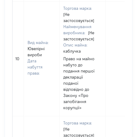
Торгова марка:
[Не
застосовується]
Найменування
виробника:
[Не
застосовується]
Вид майна:
Опис майна:
Ювелірні
каблучка
вироби
10
Право на майно
Дата
набуто до
набуття
подання першої
права:
декларації
поданої
відповідно до
Закону «Про
запобігання
корупції»
Торгова марка:
[Не
застосовується]