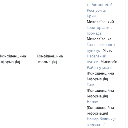
та Автономній
Республіці
Крим:
Миколаївський
Територіальна
громада:
Миколаївська
Тип населеного
пункту:
Місто
[Конфіденційна
[Конфіденційна
Населений
інформація]
інформація]
пункт:
Миколаїв
Район у місті:
[Конфіденційна
інформація]
Тип:
[Конфіденційна
інформація]
Назва:
[Конфіденційна
інформація]
Номер будинку/
земельної