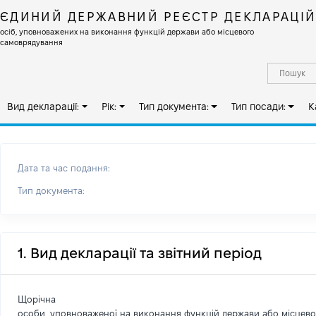
ЄДИНИЙ ДЕРЖАВНИЙ РЕЄСТР ДЕКЛАРАЦІ
осіб, уповноважених на виконання функцій держави або місцевого
самоврядування
Вид декларації:
Рік:
Тип документа:
Тип посади:
К
Дата та час подання:
Тип документа:
1. Вид декларації та звітний період
Щорічна
особи, уповноваженої на виконання функцій держави або місцев