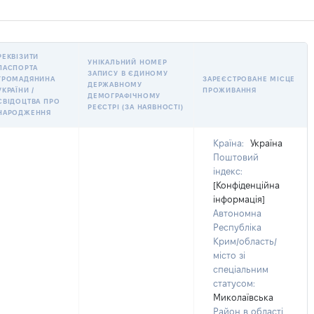
РЕКВІЗИТИ
УНІКАЛЬНИЙ НОМЕР
ПАСПОРТА
ЗАПИСУ В ЄДИНОМУ
ГРОМАДЯНИНА
ЗАРЕЄСТРОВАНЕ МІСЦЕ
ДЕРЖАВНОМУ
УКРАЇНИ /
ПРОЖИВАННЯ
ДЕМОГРАФІЧНОМУ
СВІДОЦТВА ПРО
РЕЄСТРІ (ЗА НАЯВНОСТІ)
НАРОДЖЕННЯ
Країна:
Україна
Поштовий
індекс:
[Конфіденційна
інформація]
Автономна
Республіка
Крим/область/
місто зі
спеціальним
статусом:
Миколаївська
Район в області