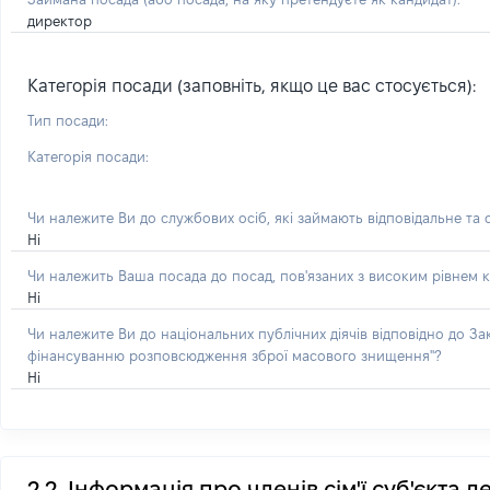
директор
Категорія посади (заповніть, якщо це вас стосується):
Тип посади:
Категорія посади:
Чи належите Ви до службових осіб, які займають відповідальне та
Ні
Чи належить Ваша посада до посад, пов'язаних з високим рівнем к
Ні
Чи належите Ви до національних публічних діячів відповідно до З
фінансуванню розповсюдження зброї масового знищення"?
Ні
2.2. Інформація про членів сім'ї суб'єкта 