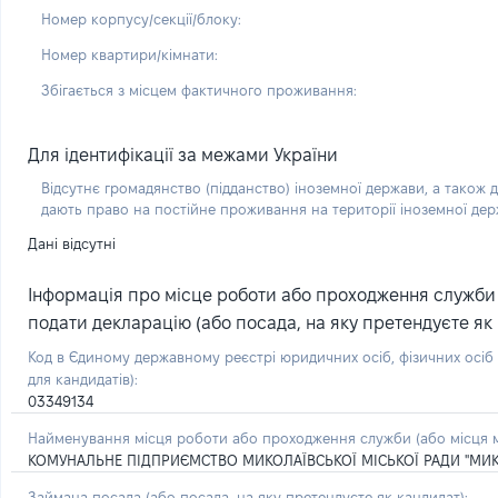
Номер корпусу/секції/блоку:
Номер квартири/кімнати:
Збігається з місцем фактичного проживання:
Для ідентифікації за межами України
Відсутнє громадянство (підданство) іноземної держави, а також д
дають право на постійне проживання на території іноземної де
Дані відсутні
Інформація про місце роботи або проходження служби (
подати декларацію (або посада, на яку претендуєте як 
Код в Єдиному державному реєстрі юридичних осіб, фізичних осі
для кандидатів):
03349134
Найменування місця роботи або проходження служби (або місця м
КОМУНАЛЬНЕ ПІДПРИЄМСТВО МИКОЛАЇВСЬКОЇ МІСЬКОЇ РАДИ "МИК
Займана посада
(або посада, на яку претендуєте як кандидат)
: