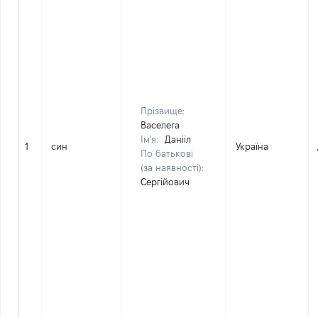
Прізвище:
Васелега
Ім'я:
Данііл
1
син
Україна
По батькові
(за наявності):
Сергійович