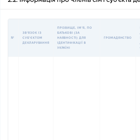
ПРІЗВИЩЕ, ІМʼЯ, ПО
ЗВʼЯЗОК ІЗ
БАТЬКОВІ (ЗА
№
СУБʼЄКТОМ
НАЯВНОСТІ) ДЛЯ
ГРОМАДЯНСТВО
ДЕКЛАРУВАННЯ
ІДЕНТИФІКАЦІЇ В
УКРАЇНІ