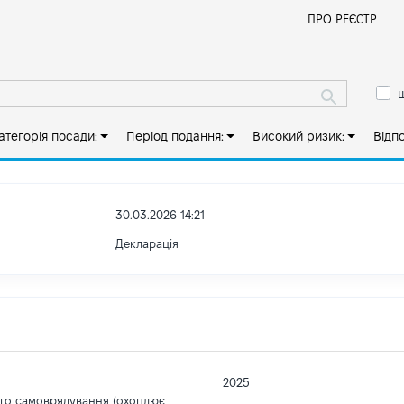
Й
ПРО РЕЄСТР
ш
атегорія посади:
Період подання:
Високий ризик:
Відп
30.03.2026 14:21
Декларація
2025
ого самоврядування (охоплює