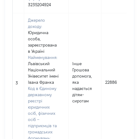
3235204924
Джерело
доходу:
Юридична
особа,
зареєстрована
в Україні
Найменування:
Львівський
Інше
Національний
Грошова
Унівеситет імені
допомога,
І
Івана Франка
яка
22886
3
Код в Єдиному
надається
державному
дітям-
реєстрі
сиротам
юридичних
осіб, фізичних
осіб –
підприємців та
громадських
формувань: