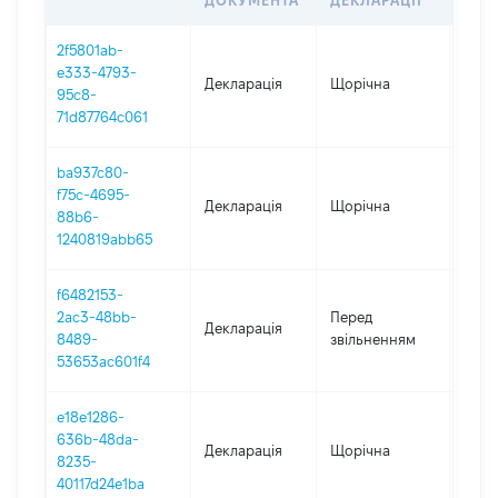
ДОКУМЕНТА
ДЕКЛАРАЦІЇ
2f5801ab-
e333-4793-
Декларація
Щорічна
2025
95c8-
71d87764c061
ba937c80-
f75c-4695-
Декларація
Щорічна
2024
88b6-
1240819abb65
f6482153-
01.01
2ac3-48bb-
Перед
Декларація
-
8489-
звільненням
04.0
53653ac601f4
e18e1286-
636b-48da-
Декларація
Щорічна
2023
8235-
40117d24e1ba