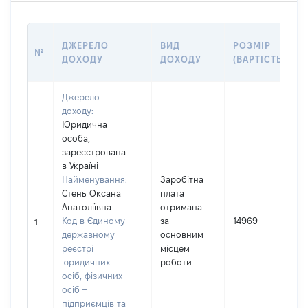
ДЖЕРЕЛО
ВИД
РОЗМІР
№
ДОХОДУ
ДОХОДУ
(ВАРТІСТЬ)
Джерело
доходу:
Юридична
особа,
зареєстрована
в Україні
Найменування:
Заробітна
Стень Оксана
плата
Анатоліївна
отримана
І
Код в Єдиному
за
14969
1
державному
основним
реєстрі
місцем
юридичних
роботи
осіб, фізичних
осіб –
підприємців та