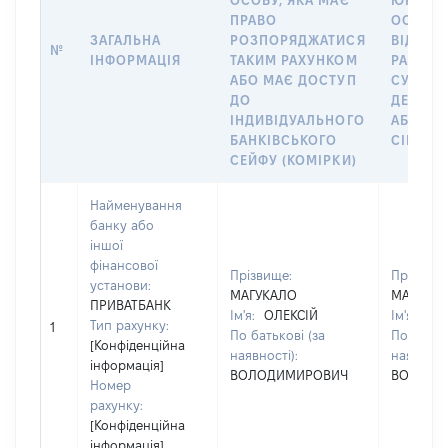
ОСОБУ, ЯКА МАЄ
ЮРИДИ
ПРАВО
ОСОБУ,
ЗАГАЛЬНА
РОЗПОРЯДЖАТИСЯ
ВІДКРИ
№
ІНФОРМАЦІЯ
ТАКИМ РАХУНКОМ
РАХУНО
АБО МАЄ ДОСТУП
СУБ’ЄК
ДО
ДЕКЛАР
ІНДИВІДУАЛЬНОГО
АБО ЧЛ
БАНКІВСЬКОГО
СІМ’Ї
СЕЙФУ (КОМІРКИ)
Найменування
банку або
іншої
фінансової
Прізвище:
Прізвище
установи:
МАГУКАЛО
МАГУКА
ПРИВАТБАНК
Ім'я:
ОЛЕКСІЙ
Ім'я:
ОЛ
Тип рахунку:
1
По батькові (за
По батько
[Конфіденційна
наявності):
наявності
інформація]
ВОЛОДИМИРОВИЧ
ВОЛОДИ
Номер
рахунку:
[Конфіденційна
інформація]