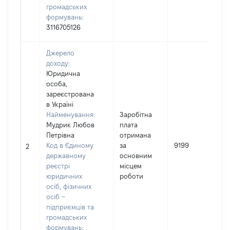
громадських
формувань:
3116705126
Джерело
доходу:
Юридична
особа,
зареєстрована
в Україні
Найменування:
Заробітна
Мудрик Любов
плата
Петрівна
отримана
І
Код в Єдиному
за
9199
2
державному
основним
реєстрі
місцем
юридичних
роботи
осіб, фізичних
осіб –
підприємців та
громадських
формувань: