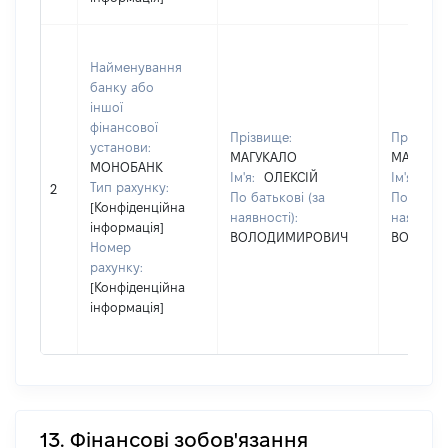
Найменування
банку або
іншої
фінансової
Прізвище:
Прізвище
установи:
МАГУКАЛО
МАГУКА
МОНОБАНК
Ім'я:
ОЛЕКСІЙ
Ім'я:
ОЛ
Тип рахунку:
2
По батькові (за
По батько
[Конфіденційна
наявності):
наявності
інформація]
ВОЛОДИМИРОВИЧ
ВОЛОДИ
Номер
рахунку:
[Конфіденційна
інформація]
13. Фінансові зобов'язання