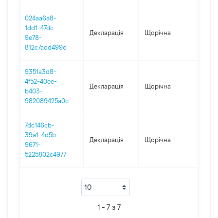
024aa6a8-
1dd1-47dc-
Декларація
Щорічна
2022
9e78-
812c7add499d
9351a3d8-
4f52-40ee-
Декларація
Щорічна
2021
b403-
982089425a0c
7dc146cb-
39a1-4d5b-
Декларація
Щорічна
2020
9671-
5225802c4977
1 - 7 з 7