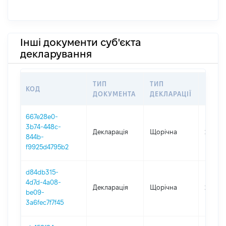
Інші документи суб'єкта
декларування
ТИП
ТИП
КОД
ПЕРІ
ДОКУМЕНТА
ДЕКЛАРАЦІЇ
667e28e0-
3b74-448c-
Декларація
Щорічна
2025
844b-
f9925d4795b2
d84db315-
4d7d-4a08-
Декларація
Щорічна
2024
be09-
3a6fec7f7f45