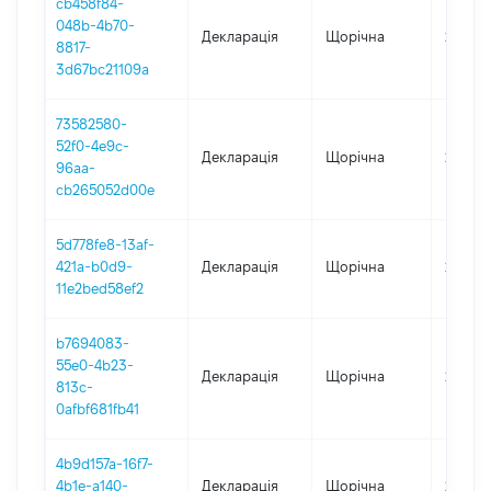
cb458f84-
048b-4b70-
Декларація
Щорічна
2021
8817-
3d67bc21109a
73582580-
52f0-4e9c-
Декларація
Щорічна
2023
96aa-
cb265052d00e
5d778fe8-13af-
421a-b0d9-
Декларація
Щорічна
2022
11e2bed58ef2
b7694083-
55e0-4b23-
Декларація
Щорічна
2020
813c-
0afbf681fb41
4b9d157a-16f7-
4b1e-a140-
Декларація
Щорічна
2019