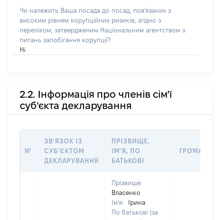
Чи належить Ваша посада до посад, пов'язаних з
високим рівнем корупційних ризиків, згідно з
переліком, затвердженим Національним агентством з
питань запобігання корупції?
Ні
2.2. Інформація про членів сім'ї
суб'єкта декларування
ЗВ'ЯЗОК ІЗ
ПРІЗВИЩЕ,
№
СУБ'ЄКТОМ
ІМ'Я, ПО
ГРОМАДЯН
ДЕКЛАРУВАННЯ
БАТЬКОВІ
Прізвище:
Власенко
Ім'я:
Ірина
По батькові (за