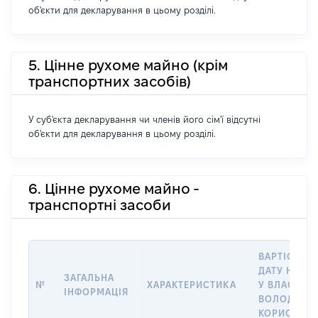
об'єкти для декларування в цьому розділі.
5. Цінне рухоме майно (крім
транспортних засобів)
У суб'єкта декларування чи членів його сім'ї відсутні
об'єкти для декларування в цьому розділі.
6. Цінне рухоме майно -
транспортні засоби
ВАРТІСТЬ Н
ДАТУ НАБУ
ЗАГАЛЬНА
№
ХАРАКТЕРИСТИКА
У ВЛАСНІСТ
ІНФОРМАЦІЯ
ВОЛОДІННЯ
КОРИСТУВ