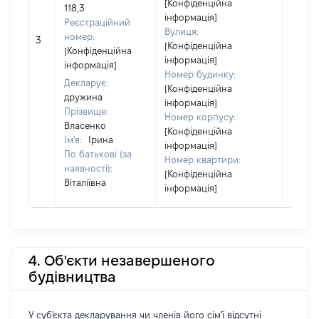
[Конфіденційна
118,3
інформація]
Реєстраційний
Вулиця:
[Не
номер:
3
[Конфіденційна
відом
[Конфіденційна
інформація]
інформація]
Номер будинку:
Декларує:
[Конфіденційна
дружина
інформація]
Прізвище:
Номер корпусу:
Власенко
[Конфіденційна
Ім'я:
Ірина
інформація]
По батькові (за
Номер квартири:
наявності):
[Конфіденційна
Віталіївна
інформація]
4. Об'єкти незавершеного
будівництва
У суб'єкта декларування чи членів його сім'ї відсутні