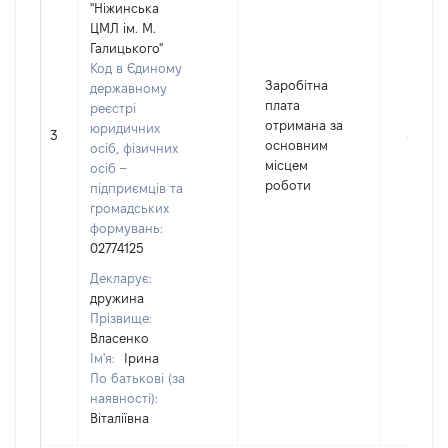
"Ніжинська
ЦМЛ ім. М.
Галицького"
Код в Єдиному
Заробітна
державному
плата
реєстрі
отримана за
юридичних
3
58199
основним
осіб, фізичних
місцем
осіб –
роботи
підприємців та
громадських
формувань:
02774125
Декларує:
дружина
Прізвище:
Власенко
Ім'я:
Ірина
По батькові (за
наявності):
Віталіївна