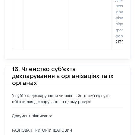
реєстрі
юридичних
фізичних о
підприємц
громадськ
формуван
21398952
16. Членство суб’єкта
декларування в організаціях та їх
органах
У суб'єкта декларування чи членів його сім'ї відсутні
об'єкти для декларування в цьому розділі.
Документ підписано:
РАЗНОВАН ГРИГОРІЙ ІВАНОВИЧ