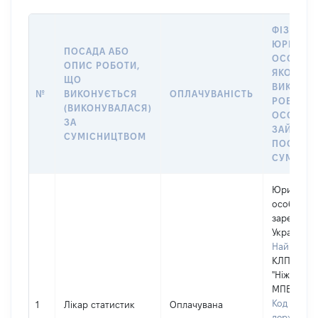
ФІЗИЧНА
ЮРИДИЧ
ПОСАДА АБО
ОСОБА, 
ОПИС РОБОТИ,
ЯКОЇ
ЩО
ВИКОНУ
№
ВИКОНУЄТЬСЯ
ОПЛАЧУВАНІСТЬ
РОБОТА (
(ВИКОНУВАЛАСЯ)
ОСОБА
ЗА
ЗАЙМАЛ
СУМІСНИЦТВОМ
ПОСАДУ 
СУМІСН
Юридичн
особа,
зареєстро
Україні
Найменув
КЛПЗ
"Ніжинськ
МПБ"
Код в Єди
1
Лікар статистик
Оплачувана
державно