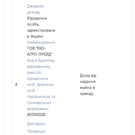
Джерело
доходу:
Юридична
особа,
зареєстрована
в Україні
Найменування:
ТОВ "ЕКО-
АГРО-ПРЕЙД"
Код в Єдиному
державному
реєстрі
Дохід від
юридичних
надання
4
осіб, фізичних
3907
майна в
осіб –
оренду
підприємців та
громадських
формувань:
40350026
Декларує:
Прізвище: