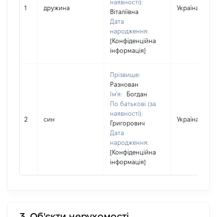
наявності):
1
дружина
Україна
Віталіївна
Дата
народження:
[Конфіденційна
інформація]
Прізвище:
Разнован
Ім'я:
Богдан
По батькові (за
наявності):
2
син
Україна
Григорович
Дата
народження:
[Конфіденційна
інформація]
3. Об'єкти нерухомості