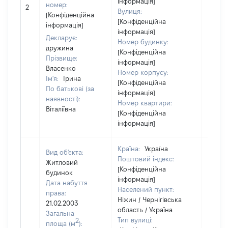
інформація]
номер:
2
48846
Вулиця:
[Конфіденційна
[Конфіденційна
інформація]
інформація]
Декларує:
Номер будинку:
дружина
[Конфіденційна
Прізвище:
інформація]
Власенко
Номер корпусу:
Ім'я:
Ірина
[Конфіденційна
По батькові (за
інформація]
наявності):
Номер квартири:
Віталіївна
[Конфіденційна
інформація]
Країна:
Україна
Вид об'єкта:
Поштовий індекс:
Житловий
[Конфіденційна
будинок
інформація]
Дата набуття
Населений пункт:
права:
Ніжин / Чернігівська
21.02.2003
область / Україна
Загальна
Тип вулиці:
2
площа (м
):