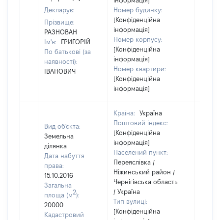
інформація]
Декларує:
Номер будинку:
[Конфіденційна
Прізвище:
інформація]
РАЗНОВАН
Номер корпусу:
Ім'я:
ГРИГОРІЙ
[Конфіденційна
По батькові (за
інформація]
наявності):
Номер квартири:
ІВАНОВИЧ
[Конфіденційна
інформація]
Країна:
Україна
Поштовий індекс:
Вид об'єкта:
[Конфіденційна
Земельна
інформація]
ділянка
Населений пункт:
Дата набуття
Переяслівка /
права:
Ніжинський район /
15.10.2016
Чернігівська область
Загальна
/ Україна
2
площа (м
):
Тип вулиці:
20000
[Конфіденційна
Кадастровий