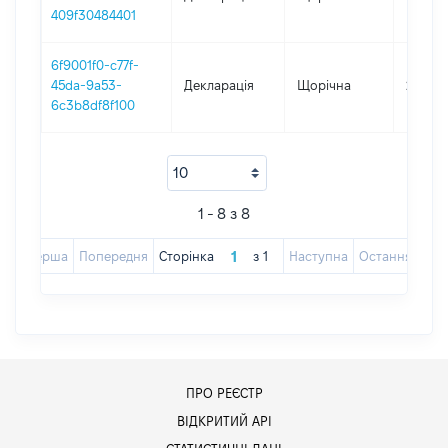
409f30484401
6f9001f0-c77f-
45da-9a53-
Декларація
Щорічна
2018
6c3b8df8f100
1 - 8 з 8
Перша
Попередня
Сторінка
з
1
Наступна
Остання
ПРО РЕЄСТР
ВІДКРИТИЙ АРІ