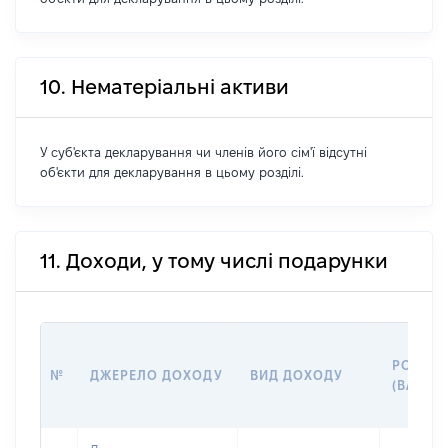
10. Нематеріальні активи
У суб'єкта декларування чи членів його сім'ї відсутні
об'єкти для декларування в цьому розділі.
11. Доходи, у тому числі подарунки
РОЗМІР
№
ДЖЕРЕЛО ДОХОДУ
ВИД ДОХОДУ
(ВАРТІС