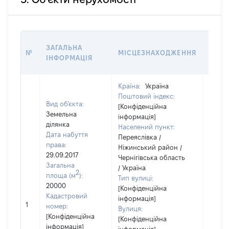
ВАРТ
ЗАГАЛЬНА
№
МІСЦЕЗНАХОДЖЕННЯ
НА Д
ІНФОРМАЦІЯ
НАБУ
Країна:
Україна
Поштовий індекс:
Вид об'єкта:
[Конфіденційна
Земельна
інформація]
ділянка
Населений пункт:
Дата набуття
Переяслівка /
права:
Ніжинський район /
29.09.2017
Чернігівська область
Загальна
/ Україна
2
площа (м
):
Тип вулиці:
20000
[Конфіденційна
Кадастровий
інформація]
1
48846
номер:
Вулиця:
[Конфіденційна
[Конфіденційна
інформація]