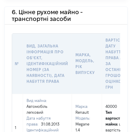
6. Цінне рухоме майно -
транспортні засоби
ВАРТІСТЬ Н
ВИД, ЗАГАЛЬНА
ДАТУ
ІНФОРМАЦІЯ ПРО
НАБУТТЯ
МАРКА,
ОБʼЄКТ,
ПРАВА АБО
МОДЕЛЬ,
№
ІДЕНТИФІКАЦІЙНИЙ
ЗА
РІК
НОМЕР (ЗА
ОСТАННЬО
ВИПУСКУ
НАЯВНОСТІ), ДАТА
ГРОШОВОЮ
НАБУТТЯ ПРАВА
ОЦІНКОЮ,
ГРН
Вид майна:
Автомобіль
Марка:
40000
легковий
Renault
Тип
Дата набуття
Модель:
вартості
права:
31.08.2013
Megane
майна:
це
1
Ідентифікаційний
1.4
вартість на