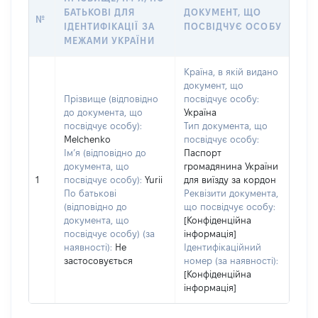
БАТЬКОВІ ДЛЯ
ДОКУМЕНТ, ЩО
№
ІДЕНТИФІКАЦІЇ ЗА
ПОСВІДЧУЄ ОСОБУ
МЕЖАМИ УКРАЇНИ
Країна, в якій видано
документ, що
Прізвище (відповідно
посвідчує особу:
до документа, що
Україна
посвідчує особу):
Тип документа, що
Melchenko
посвідчує особу:
Ім’я (відповідно до
Паспорт
документа, що
громадянина України
1
посвідчує особу):
Yurii
для виїзду за кордон
По батькові
Реквізити документа,
(відповідно до
що посвідчує особу:
документа, що
[Конфіденційна
посвідчує особу) (за
інформація]
наявності):
Не
Ідентифікаційний
застосовується
номер (за наявності):
[Конфіденційна
інформація]