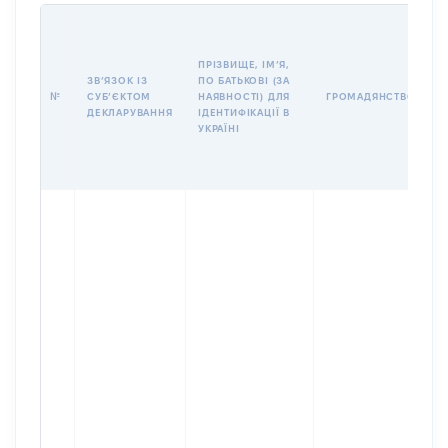
П
І
Б
ПРІЗВИЩЕ, ІМʼЯ,
І
ЗВʼЯЗОК ІЗ
ПО БАТЬКОВІ (ЗА
№
СУБʼЄКТОМ
НАЯВНОСТІ) ДЛЯ
ГРОМАДЯНСТВО
У
ДЕКЛАРУВАННЯ
ІДЕНТИФІКАЦІЇ В
Д
УКРАЇНІ