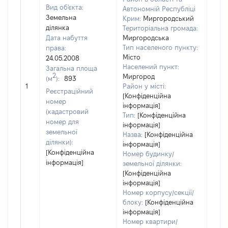
Вид об'єкта:
Автономній Республіці
Земельна
Крим:
Миргородський
ділянка
Територіальна громада:
Дата набуття
Миргородська
Тип населеного пункту:
права:
5344
Місто
24.05.2008
Тип
Населений пункт:
Загальна площа
варт
2
Миргород
(м
):
893
обʼє
1
Район у місті:
варт
Реєстраційний
[Конфіденційна
дату
номер
інформація]
набу
(кадастровий
Тип:
[Конфіденційна
пра
номер для
інформація]
земельної
Назва:
[Конфіденційна
ділянки):
інформація]
[Конфіденційна
Номер будинку/
інформація]
земельної ділянки:
[Конфіденційна
інформація]
Номер корпусу/секції/
блоку:
[Конфіденційна
інформація]
Номер квартири/