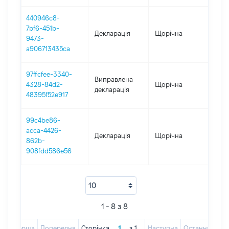
440946c8-
7bf6-451b-
Декларація
Щорічна
202
9473-
a906713435ca
97ffcfee-3340-
Виправлена
4328-84d2-
Щорічна
201
декларація
48395f52e917
99c4be86-
acca-4426-
Декларація
Щорічна
201
862b-
908fdd586e56
1 - 8 з 8
Перша
Попередня
Сторінка
з
1
Наступна
Остання