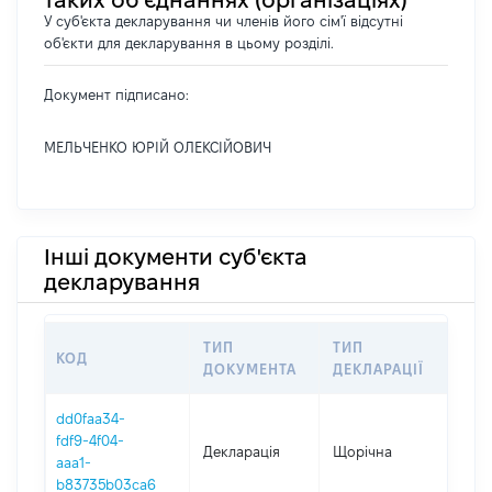
таких об’єднаннях (організаціях)
У суб'єкта декларування чи членів його сім'ї відсутні
об'єкти для декларування в цьому розділі.
Документ підписано:
МЕЛЬЧЕНКО ЮРІЙ ОЛЕКСІЙОВИЧ
Інші документи суб'єкта
декларування
ТИП
ТИП
КОД
ПЕ
ДОКУМЕНТА
ДЕКЛАРАЦІЇ
dd0faa34-
fdf9-4f04-
Декларація
Щорічна
202
aaa1-
b83735b03ca6