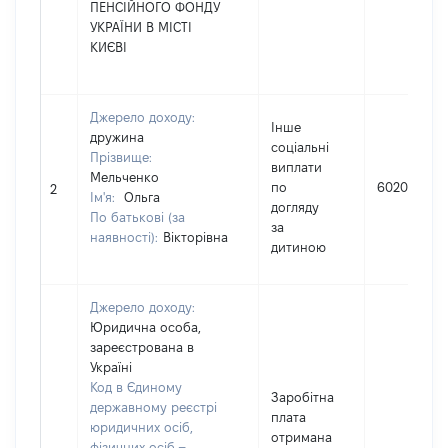
ПЕНСІЙНОГО ФОНДУ
УКРАЇНИ В МІСТІ
КИЄВІ
Джерело доходу:
Інше
дружина
cоціальні
Прізвище:
виплати
Мельченко
по
6020
2
Ім'я:
Ольга
догляду
По батькові (за
за
наявності):
Вікторівна
дитиною
Джерело доходу:
Юридична особа,
зареєстрована в
Україні
Код в Єдиному
Заробітна
державному реєстрі
плата
юридичних осіб,
отримана
фізичних осіб –