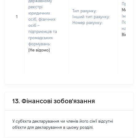
державному
Прізвищ
реєстрі
Мельче
Тип рахунку:
юридичних
Ім'я:
Ол
1
Інший тип рахунку:
осіб, фізичних
По батьк
Номер рахунку:
осіб –
наявност
підприємців та
Вікторів
громадських
формувань:
[Не відомо]
13. Фінансові зобов'язання
У суб'єкта декларування чи членів його сім'ї відсутні
об'єкти для декларування в цьому розділі.