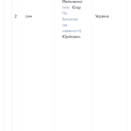
Мельченко
Ім'я:
Єгор
По
2
син
Україна
Д
батькові
(за
наявності):
Юрійович