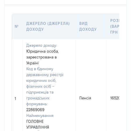
РОЗМІР
ДЖЕРЕЛО (ДЖЕРЕЛА)
ВИД
№
(ВАРТІСТЬ
ДОХОДУ
ДОХОДУ
ГРН
Джерело доходу:
Юридична особа,
зареєстрована в
Україні
Код в Єдиному
державному реєстрі
юридичних осіб,
фізичних осіб –
підприємців та
громадських
Пенсія
165200
1
формувань:
22869069
Найменування:
ГОЛОВНЕ
УПРАВЛІННЯ