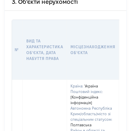
3. Об'єкти нерухомості
ВАР
ДАТ
НАБ
ВИД ТА
ПРА
ХАРАКТЕРИСТИКА
МІСЦЕЗНАХОДЖЕННЯ
№
ЗА
ОБʼЄКТА, ДАТА
ОБʼЄКТА
ОС
НАБУТТЯ ПРАВА
ГР
ОЦІ
ГРН
Країна:
Україна
Поштовий індекс:
[Конфіденційна
інформація]
Автономна Республіка
Крим/область/місто зі
спеціальним статусом:
Полтавська
Район в області та