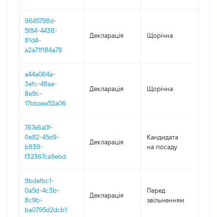
9645798d-
5f84-4438-
Декларація
Щорічна
202
81d4-
a2a71f184a78
a44a064a-
3efc-48ae-
Декларація
Щорічна
202
8e9c-
17bbaea52a06
767e6a0f-
0e82-45d9-
Кандидата
Декларація
202
b939-
на посаду
f32367ca9ebd
9bdefbc1-
01.0
0a5d-4c3b-
Перед
Декларація
-
8c9b-
звільненням
20.
ba0795d2dcb1