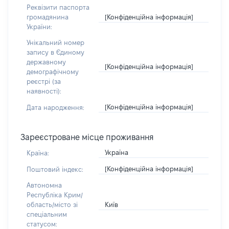
Реквізити паспорта
[Конфіденційна інформація]
громадянина
України:
Унікальний номер
запису в Єдиному
державному
[Конфіденційна інформація]
демографічному
реєстрі (за
наявності):
[Конфіденційна інформація]
Дата народження:
Зареєстроване місце проживання
Україна
Країна:
[Конфіденційна інформація]
Поштовий індекс:
Автономна
Республіка Крим/
Київ
область/місто зі
спеціальним
статусом: