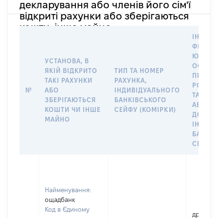
декларування або членів його сім'ї
відкриті рахунки або зберігаються
кошти, інше майно
ІНФОР
ФІЗИЧН
ЮРИДИ
УСТАНОВА, В
ОСОБУ,
ЯКІЙ ВІДКРИТО
ТИП ТА НОМЕР
ПРАВО
ТАКІ РАХУНКИ
РАХУНКА,
РОЗПО
№
АБО
ІНДИВІДУАЛЬНОГО
ТАКИМ
ЗБЕРІГАЮТЬСЯ
БАНКІВСЬКОГО
АБО М
КОШТИ ЧИ ІНШЕ
СЕЙФУ (КОМІРКИ)
ДО
МАЙНО
ІНДИВ
БАНКІ
СЕЙФУ 
Найменування:
ощадбанк
Код в Єдиному
дружин