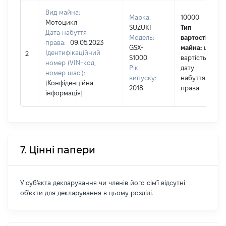
Вид майна:
Марка:
10000
Мотоцикл
SUZUKI
Тип
Дата набуття
Модель:
вартості
права:
09.05.2023
GSX-
майна:
це
Ідентифікаційний
2
S1000
вартість на
номер (VIN-код,
Рік
дату
номер шасі):
випуску:
набуття
[Конфіденційна
2018
права
інформація]
7. Цінні папери
У суб'єкта декларування чи членів його сім'ї відсутні
об'єкти для декларування в цьому розділі.