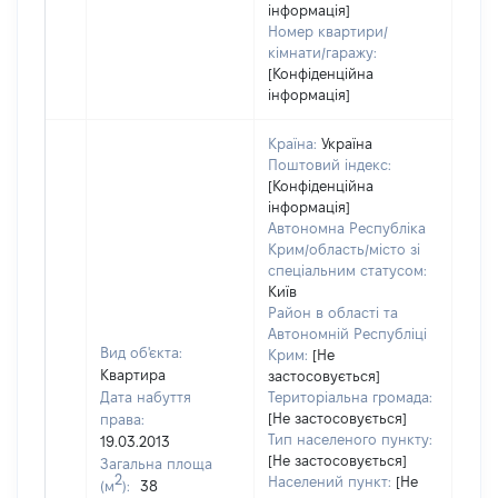
інформація]
Номер квартири/
кімнати/гаражу:
[Конфіденційна
інформація]
Країна:
Україна
Поштовий індекс:
[Конфіденційна
інформація]
Автономна Республіка
Крим/область/місто зі
спеціальним статусом:
Київ
Район в області та
Автономній Республіці
Вид об'єкта:
Крим:
[Не
Квартира
застосовується]
Дата набуття
Територіальна громада:
[Не застосовується]
права:
Тип населеного пункту:
19.03.2013
[Не застосовується]
Загальна площа
2
Населений пункт:
[Не
(м
):
38