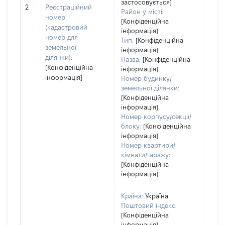
застосовується]
[Не 
2
Реєстраційний
Район у місті:
номер
[Конфіденційна
(кадастровий
інформація]
номер для
Тип:
[Конфіденційна
земельної
інформація]
ділянки):
Назва:
[Конфіденційна
[Конфіденційна
інформація]
інформація]
Номер будинку/
земельної ділянки:
[Конфіденційна
інформація]
Номер корпусу/секції/
блоку:
[Конфіденційна
інформація]
Номер квартири/
кімнати/гаражу:
[Конфіденційна
інформація]
Країна:
Україна
Поштовий індекс:
[Конфіденційна
інформація]