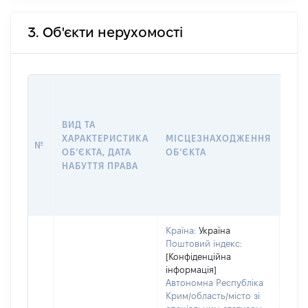
3. Об'єкти нерухомості
ВАР
ДАТ
НАБ
ВИД ТА
ПРА
ХАРАКТЕРИСТИКА
МІСЦЕЗНАХОДЖЕННЯ
№
ЗА
ОБʼЄКТА, ДАТА
ОБʼЄКТА
ОС
НАБУТТЯ ПРАВА
ГР
ОЦІ
ГРН
Країна:
Україна
Поштовий індекс:
[Конфіденційна
інформація]
Автономна Республіка
Крим/область/місто зі