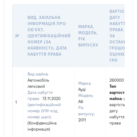
ВАРТІСТЬ Н
ВИД, ЗАГАЛЬНА
ДАТУ
ІНФОРМАЦІЯ ПРО
НАБУТТЯ
МАРКА,
ОБʼЄКТ,
ПРАВА АБО
МОДЕЛЬ,
№
ІДЕНТИФІКАЦІЙНИЙ
ЗА
РІК
НОМЕР (ЗА
ОСТАННЬО
ВИПУСКУ
НАЯВНОСТІ), ДАТА
ГРОШОВОЮ
НАБУТТЯ ПРАВА
ОЦІНКОЮ,
ГРН
Вид майна:
Автомобіль
260000
Марка:
легковий
Тип
Ауді
Дата набуття
вартості
Модель:
права:
13.11.2020
майна:
це
А6
1
Ідентифікаційний
вартість на
Рік
номер (VIN-код,
дату
випуску:
номер шасі):
набуття
2011
[Конфіденційна
права
інформація]