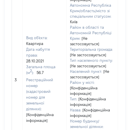
Автономна Республіка
Крим/область/місто зі
спеціальним статусом:
Київ
Район в області та
Автономній Республіці
Вид об'єкта:
Крим:
[Не
Квартира
застосовується]
Дата набуття
Територіальна громада:
[Не застосовується]
права:
Тип населеного пункту:
28.10.2021
[Не застосовується]
Загальна площа
2
Населений пункт:
[Не
(м
):
56.7
застосовується]
[Не 
3
Реєстраційний
Район у місті:
номер
[Конфіденційна
(кадастровий
інформація]
номер для
Тип:
[Конфіденційна
земельної
інформація]
ділянки):
Назва:
[Конфіденційна
[Конфіденційна
інформація]
інформація]
Номер будинку/
земельної ділянки: