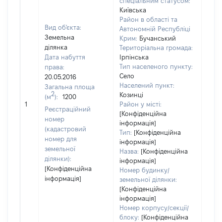
спеціальним статусом:
Київська
Район в області та
Вид об'єкта:
Автономній Республіці
Земельна
Крим:
Бучанський
ділянка
Територіальна громада:
Дата набуття
Ірпінська
Тип населеного пункту:
права:
Село
20.05.2016
Населений пункт:
Загальна площа
2
Козинці
(м
):
1200
[Не 
1
Район у місті:
Реєстраційний
[Конфіденційна
номер
інформація]
(кадастровий
Тип:
[Конфіденційна
номер для
інформація]
земельної
Назва:
[Конфіденційна
ділянки):
інформація]
[Конфіденційна
Номер будинку/
інформація]
земельної ділянки:
[Конфіденційна
інформація]
Номер корпусу/секції/
блоку:
[Конфіденційна