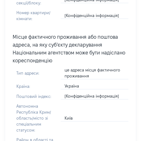
секції/блоку:
Номер квартири/
[Конфіденційна інформація]
кімнати:
Місце фактичного проживання або поштова
адреса, на яку суб’єкту декларування
Національним агентством може бути надіслано
кореспонденцію
це адреса місця фактичного
Тип адреси:
проживання
Україна
Країна:
[Конфіденційна інформація]
Поштовий індекс:
Автономна
Республіка Крим/
Київ
область/місто зі
спеціальним
статусом:
Район в області та