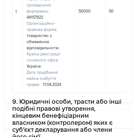
громадських
формувань:
50000
50
1
44157922
Організаційно-
правова форма:
товариство з
обмеженою
відповідальністю
Країна реєстрації
головного офіса:
Україна
Дата придбання
майна (набуття
права):
17.04.2024
9. Юридичні особи, трасти або інші
подібні правові утворення,
кінцевим бенефіціарним
власником (контролером) яких є
суб’єкт декларування або члени
його сім'ї