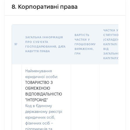
8. Корпоративні права
ЧАСТКА У
ВАРТІСТЬ
СТАТУТНОМУ
ЗАГАЛЬНА ІНФОРМАЦІЯ
ЧАСТКИ У
(СКЛАДЕНОМУ)
ПРО СУБʼЄКТА
№
ГРОШОВОМУ
КАПІТАЛІ (%
ГОСПОДАРЮВАННЯ, ДАТА
ВИРАЖЕННІ,
ВІД
НАБУТТЯ ПРАВА
ГРН
ЗАГАЛЬНОГО
КАПІТАЛУ)
Найменування
юридичної особи:
ТОВАРИСТВО З
ОБМЕЖЕНОЮ
ВІДПОВІДАЛЬНІСТЮ
"ІНТЕРСАНД"
Код в Єдиному
державному реєстрі
юридичних осіб,
фізичних осіб –
підприємців та