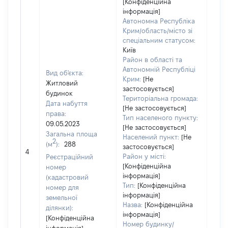
[Конфіденційна
інформація]
Автономна Республіка
Крим/область/місто зі
спеціальним статусом:
Київ
Район в області та
Автономній Республіці
Вид об'єкта:
Крим:
[Не
Житловий
застосовується]
будинок
Територіальна громада:
Дата набуття
[Не застосовується]
права:
Тип населеного пункту:
09.05.2023
[Не застосовується]
Загальна площа
Населений пункт:
[Не
2
(м
):
288
застосовується]
[Не 
4
Район у місті:
Реєстраційний
[Конфіденційна
номер
інформація]
(кадастровий
Тип:
[Конфіденційна
номер для
інформація]
земельної
Назва:
[Конфіденційна
ділянки):
інформація]
[Конфіденційна
Номер будинку/