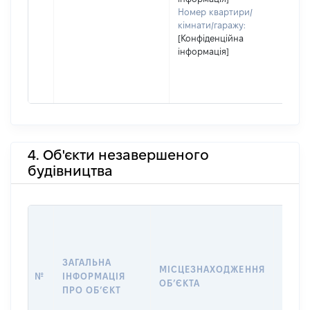
Номер квартири/
кімнати/гаражу:
[Конфіденційна
інформація]
4. Об'єкти незавершеного
будівництва
ЗАГАЛЬНА
ПІДС
МІСЦЕЗНАХОДЖЕННЯ
№
ІНФОРМАЦІЯ
ДЕКЛ
ОБʼЄКТА
ПРО ОБʼЄКТ
ОБʼЄ