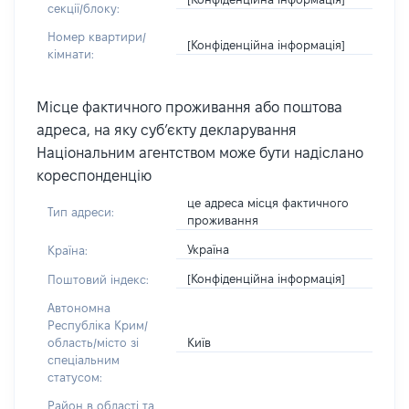
секції/блоку:
Номер квартири/
[Конфіденційна інформація]
кімнати:
Місце фактичного проживання або поштова
адреса, на яку суб’єкту декларування
Національним агентством може бути надіслано
кореспонденцію
це адреса місця фактичного
Тип адреси:
проживання
Україна
Країна:
[Конфіденційна інформація]
Поштовий індекс:
Автономна
Республіка Крим/
Київ
область/місто зі
спеціальним
статусом:
Район в області та