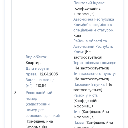
Поштовий індекс:
[Конфіденційна
інформація]
Автономна Республіка
Крим/область/місто зі
спеціальним статусом:
Київ
Район в області та
Автономній Республіці
Крим:
[Не
Вид об'єкта:
застосовується]
Квартира
Територіальна громада:
[Не застосовується]
Дата набуття
Тип населеного пункту:
права:
12.04.2005
[Не застосовується]
Загальна площа
2
Населений пункт:
[Не
(м
):
110,84
застосовується]
[Н
3
Реєстраційний
Район у місті:
номер
[Конфіденційна
(кадастровий
інформація]
номер для
Тип:
[Конфіденційна
земельної ділянки):
інформація]
[Конфіденційна
Назва:
[Конфіденційна
інформація]
інформація]