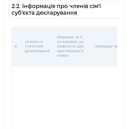
2.2. Інформація про членів сім'ї
суб'єкта декларування
П
ПРІЗВИЩЕ, ІМʼЯ,
Б
ЗВʼЯЗОК ІЗ
ПО БАТЬКОВІ (ЗА
І
№
СУБʼЄКТОМ
НАЯВНОСТІ) ДЛЯ
ГРОМАДЯНСТВО
М
ДЕКЛАРУВАННЯ
ІДЕНТИФІКАЦІЇ В
УКРАЇНІ