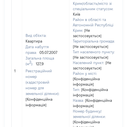
Крим/область/місто зі
спеціальним статусом:
Київ
Район в області та
Автономній Республіці
Крим:
[Не
Вид об'єкта:
застосовується]
Квартира
Територіальна громада:
[Не застосовується]
Дата набуття
5
Тип населеного пункту:
права:
05.07.2007
Т
[Не застосовується]
Загальна площа
в
2
Населений пункт:
[Не
(м
):
127,9
об
застосовується]
1
Реєстраційний
ва
Район у місті:
номер
д
[Конфіденційна
(кадастровий
інформація]
н
номер для
Тип:
[Конфіденційна
п
земельної ділянки):
інформація]
[Конфіденційна
Назва:
[Конфіденційна
інформація]
інформація]
Номер будинку/
земельної ділянки:
[Конфіденційна