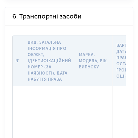
6. Транспортні засоби
ВИД, ЗАГАЛЬНА
ВАРТІСТЬ
ІНФОРМАЦІЯ ПРО
ДАТУ НАБ
ОБʼЄКТ,
МАРКА,
ПРАВА АБ
№
ІДЕНТИФІКАЦІЙНИЙ
МОДЕЛЬ, РІК
ОСТАНН
НОМЕР (ЗА
ВИПУСКУ
ГРОШОВ
НАЯВНОСТІ), ДАТА
ОЦІНКОЮ,
НАБУТТЯ ПРАВА