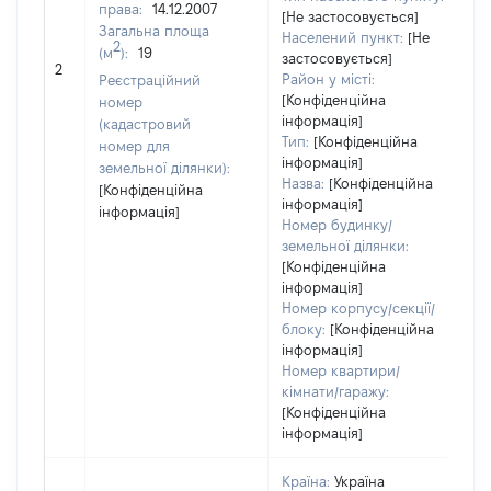
права:
14.12.2007
Т
[Не застосовується]
Загальна площа
в
Населений пункт:
[Не
2
(м
):
19
об
застосовується]
2
ва
Район у місті:
Реєстраційний
д
[Конфіденційна
номер
інформація]
н
(кадастровий
Тип:
[Конфіденційна
п
номер для
інформація]
земельної ділянки):
Назва:
[Конфіденційна
[Конфіденційна
інформація]
інформація]
Номер будинку/
земельної ділянки:
[Конфіденційна
інформація]
Номер корпусу/секції/
блоку:
[Конфіденційна
інформація]
Номер квартири/
кімнати/гаражу:
[Конфіденційна
інформація]
Країна:
Україна