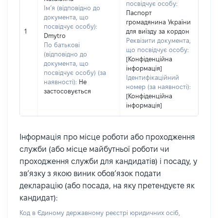
посвідчує особу:
Ім’я (відповідно до
Паспорт
документа, що
громадянина України
посвідчує особу):
1
для виїзду за кордон
Dmytro
Реквізити документа,
По батькові
що посвідчує особу:
(відповідно до
[Конфіденційна
документа, що
інформація]
посвідчує особу) (за
Ідентифікаційний
наявності):
Не
номер (за наявності):
застосовується
[Конфіденційна
інформація]
Інформація про місце роботи або проходження
служби (або місце майбутньої роботи чи
проходження служби для кандидатів) і посаду, у
зв’язку з якою виник обов’язок подати
декларацію (або посада, на яку претендуєте як
кандидат):
Код в Єдиному державному реєстрі юридичних осіб,