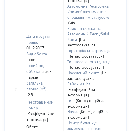
інформація]
Автономна Республіка
Крим/область/місто зі
спеціальним статусом:
Київ
Район в області та
Автономній Республіці
Дата набуття
Крим:
[Не
права:
застосовується]
01.12.2007
Територіальна громада:
Вид об'єкта:
[Не застосовується]
Інше
Тип населеного пункту:
Об'єкт
Інший вид
[Не застосовується]
повні
об'єкта:
авто-
Населений пункт:
[Не
частк
паркінг
застосовується]
побуд
Загальна
Район у місті:
2
матері
площа (м
):
2
[Конфіденційна
за ко
12,5
інформація]
суб'єк
Тип:
[Конфіденційна
Реєстраційний
декла
інформація]
номер:
або ч
Назва:
[Конфіденційна
[Конфіденційна
його сі
інформація]
інформація]
Номер будинку/
Об'єкт
земельної ділянки: