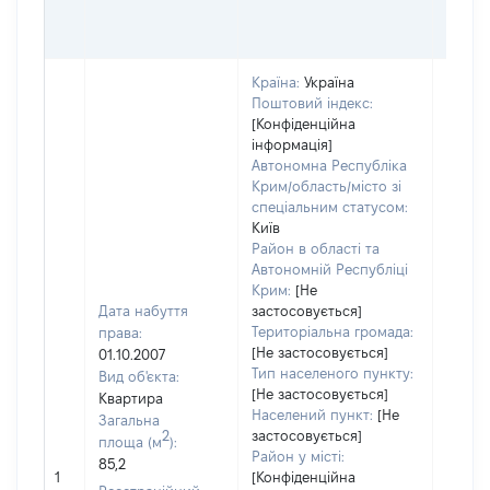
Країна:
Україна
Поштовий індекс:
[Конфіденційна
інформація]
Автономна Республіка
Крим/область/місто зі
спеціальним статусом:
Київ
Район в області та
Автономній Республіці
Крим:
[Не
Дата набуття
застосовується]
Територіальна громада:
права:
[Не застосовується]
01.10.2007
Тип населеного пункту:
Вид об'єкта:
Об'єкт
[Не застосовується]
Квартира
повні
Населений пункт:
[Не
Загальна
частк
2
застосовується]
площа (м
):
побуд
Район у місті:
85,2
матері
1
[Конфіденційна