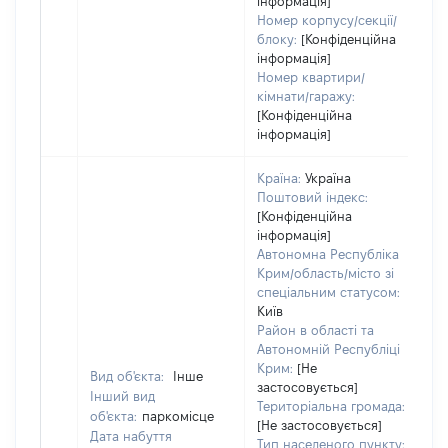
інформація]
Номер корпусу/секції/
блоку:
[Конфіденційна
інформація]
Номер квартири/
кімнати/гаражу:
[Конфіденційна
інформація]
Країна:
Україна
Поштовий індекс:
[Конфіденційна
інформація]
Автономна Республіка
Крим/область/місто зі
спеціальним статусом:
Київ
Район в області та
Автономній Республіці
Крим:
[Не
Вид об'єкта:
Інше
застосовується]
Інший вид
Територіальна громада:
об'єкта:
паркомісце
[Не застосовується]
Дата набуття
7
Тип населеного пункту: