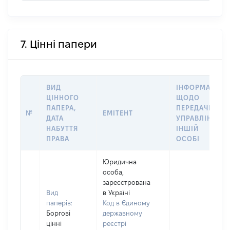
7. Цінні папери
ВИД
ІНФОРМАЦІЯ
ЦІННОГО
ЩОДО
ПАПЕРА,
ПЕРЕДАЧІ В
№
ЕМІТЕНТ
ДАТА
УПРАВЛІННЯ
НАБУТТЯ
ІНШІЙ
ПРАВА
ОСОБІ
Юридична
особа,
зареєстрована
Вид
в Україні
паперів:
Код в Єдиному
Боргові
державному
цінні
реєстрі