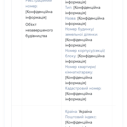
Реєстраційний
за ко
інформація]
номер:
суб'єк
Тип:
[Конфіденційна
[Конфіденційна
декла
інформація]
інформація]
або ч
Назва:
[Конфіденційна
його сі
інформація]
Об'єкт
Номер будинку/
незавершеного
земельної ділянки:
будівництва
[Конфіденційна
інформація]
Номер корпусу/секції/
блоку:
[Конфіденційна
інформація]
Номер квартири/
кімнати/гаражу:
[Конфіденційна
інформація]
Кадастровий номер:
[Конфіденційна
інформація]
Країна:
Україна
Поштовий індекс:
[Конфіденційна