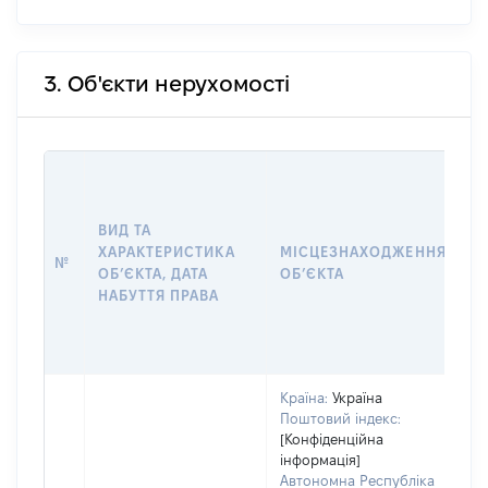
3. Об'єкти нерухомості
В
Д
Н
ВИД ТА
П
ХАРАКТЕРИСТИКА
МІСЦЕЗНАХОДЖЕННЯ
№
З
ОБʼЄКТА, ДАТА
ОБʼЄКТА
О
НАБУТТЯ ПРАВА
Г
О
Г
Країна:
Україна
Поштовий індекс:
[Конфіденційна
інформація]
Автономна Республіка