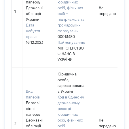
папери
/
юридичних
Державні
осіб, фізичних
Не
1
облігації
осіб –
передано
України
підприємців та
Дата
громадських
набуття
формувань:
права:
00013480
16.12.2023
Найменування:
МІНІСТЕРСТВО
ФІНАНСІВ
УКРАЇНИ
Юридична
особа,
зареєстрована
Вид
в Україні
паперів:
Код в Єдиному
Боргові
державному
цінні
реєстрі
папери
/
юридичних
Державні
осіб, фізичних
Не
2
облігації
осіб –
передано