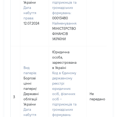
України
підприємців та
Дата
громадських
набуття
формувань:
права:
00013480
12.07.2024
Найменування:
МІНІСТЕРСТВО
ФІНАНСІВ
УКРАЇНИ
Юридична
особа,
зареєстрована
Вид
в Україні
паперів:
Код в Єдиному
Боргові
державному
цінні
реєстрі
папери
/
юридичних
Державні
осіб, фізичних
Не
3
облігації
осіб –
передано
України
підприємців та
Дата
громадських
набуття
формувань: