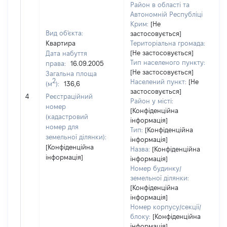
Район в області та
Автономній Республіці
Крим:
[Не
Вид об'єкта:
застосовується]
Квартира
Територіальна громада:
[Не застосовується]
Дата набуття
Тип населеного пункту:
права:
16.09.2005
[Не застосовується]
Загальна площа
2
Населений пункт:
[Не
(м
):
136,6
застосовується]
[Н
4
Реєстраційний
Район у місті:
номер
[Конфіденційна
(кадастровий
інформація]
номер для
Тип:
[Конфіденційна
земельної ділянки):
інформація]
[Конфіденційна
Назва:
[Конфіденційна
інформація]
інформація]
Номер будинку/
земельної ділянки:
[Конфіденційна
інформація]
Номер корпусу/секції/
блоку:
[Конфіденційна
інформація]