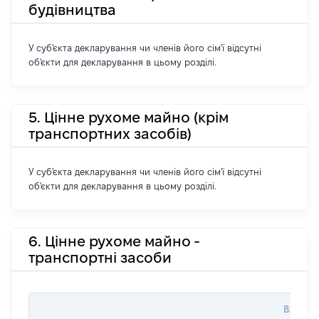
будівництва
У суб'єкта декларування чи членів його сім'ї відсутні
об'єкти для декларування в цьому розділі.
5. Цінне рухоме майно (крім
транспортних засобів)
У суб'єкта декларування чи членів його сім'ї відсутні
об'єкти для декларування в цьому розділі.
6. Цінне рухоме майно -
транспортні засоби
ВАРТІС