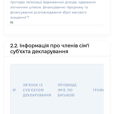
протидію легалізації (відмиванню) доходів, одержаних
злочинним шляхом, фінансуванню тероризму та
фінансуванню розповсюдження зброї масового
знищення”?
Ні
2.2. Інформація про членів сім'ї
суб'єкта декларування
ЗВ'ЯЗОК ІЗ
ПРІЗВИЩЕ,
№
СУБ'ЄКТОМ
ІМ'Я, ПО
ГРОМАДЯН
ДЕКЛАРУВАННЯ
БАТЬКОВІ