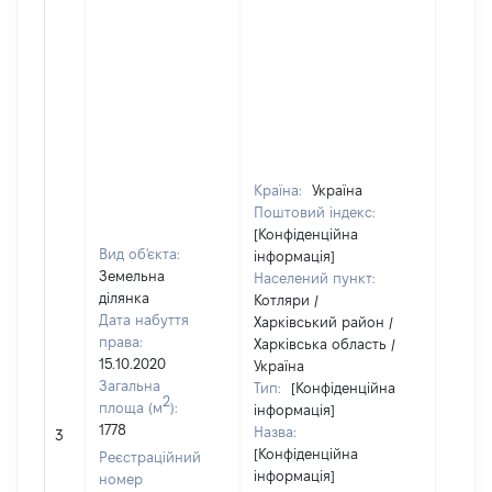
Країна:
Україна
Поштовий індекс:
[Конфіденційна
Вид об'єкта:
інформація]
Земельна
Населений пункт:
ділянка
Котляри /
Дата набуття
Харківський район /
права:
Харківська область /
15.10.2020
Україна
Загальна
Тип:
[Конфіденційна
2
площа (м
):
інформація]
[Не
1778
Назва:
3
засто
[Конфіденційна
Реєстраційний
інформація]
номер