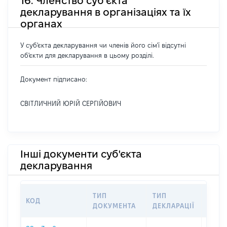
16. Членство суб’єкта
декларування в організаціях та їх
органах
У суб'єкта декларування чи членів його сім'ї відсутні
об'єкти для декларування в цьому розділі.
Документ підписано:
СВІТЛИЧНИЙ ЮРІЙ СЕРГІЙОВИЧ
Інші документи суб'єкта
декларування
ТИП
ТИП
КОД
ПЕРІ
ДОКУМЕНТА
ДЕКЛАРАЦІЇ