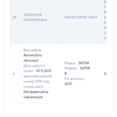
ДАТУ 
У ВЛАС
ВОЛОД
ЗАГАЛЬНА
№
ХАРАКТЕРИСТИКА
КОРИС
ІНФОРМАЦІЯ
АБО З
ОСТА
ГРОШ
ОЦІНК
Вид майна:
Автомобіль
легковий
Марка:
SKОDA
Дата набуття
Модель:
SUPER
права:
01.11.2013
В
230000
1
Ідентифікаційний
Рік випуску:
номер (VIN-код,
2013
номер шасі):
[Конфіденційна
інформація]