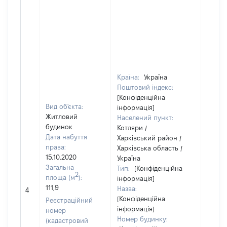
Країна:
Україна
Поштовий індекс:
[Конфіденційна
Вид об'єкта:
інформація]
Житловий
Населений пункт:
будинок
Котляри /
Дата набуття
Харківський район /
права:
Харківська область /
15.10.2020
Україна
Загальна
Тип:
[Конфіденційна
2
площа (м
):
інформація]
[Не
111,9
Назва:
4
засто
[Конфіденційна
Реєстраційний
інформація]
номер
Номер будинку:
(кадастровий