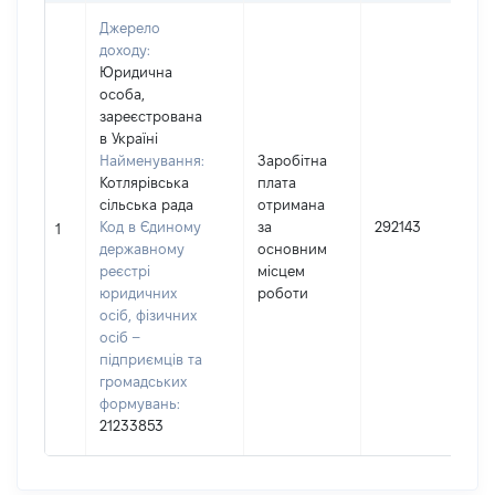
Джерело
доходу:
Юридична
особа,
зареєстрована
в Україні
Найменування:
Заробітна
Котлярівська
плата
сільська рада
отримана
І
Код в Єдиному
за
292143
1
державному
основним
(
реєстрі
місцем
юридичних
роботи
осіб, фізичних
осіб –
підприємців та
громадських
формувань:
21233853