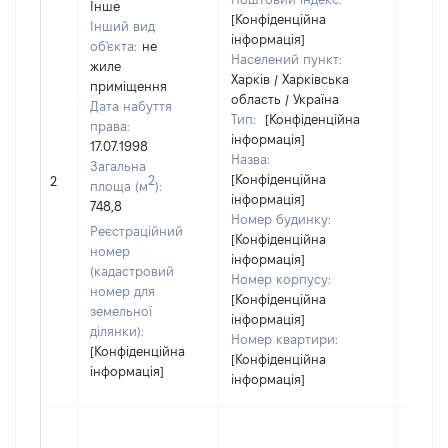
Інше
[Конфіденційна
Інший вид
інформація]
об'єкта:
не
Населений пункт:
жиле
Харків / Харківська
приміщення
область / Україна
Дата набуття
Тип:
[Конфіденційна
права:
інформація]
17.07.1998
Назва:
Загальна
[Не
[Конфіденційна
2
2
площа (м
):
засто
інформація]
748,8
Номер будинку:
Реєстраційний
[Конфіденційна
номер
інформація]
(кадастровий
Номер корпусу:
номер для
[Конфіденційна
земельної
інформація]
ділянки):
Номер квартири:
[Конфіденційна
[Конфіденційна
інформація]
інформація]