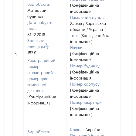
Вид об'єкта:
[Конфіденційна
Житловий
інформація]
будинок
Населений пункт:
Дата набуття
Харків / Харківська
права:
область / Україна
31.12.2016
Тип:
[Конфіденційна
Загальна
інформація]
2
площа (м
):
Назва:
[Не
152.9
[Конфіденційна
1
засто
інформація]
Реєстраційний
Номер будинку:
номер
[Конфіденційна
(кадастровий
інформація]
номер для
Номер корпусу:
земельної
[Конфіденційна
ділянки):
інформація]
[Конфіденційна
Номер квартири:
інформація]
[Конфіденційна
інформація]
Країна:
Україна
Вид об'єкта:
Поштовий індекс: