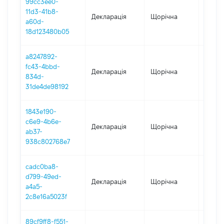
99cc3ee0-
11d3-41b8-
Декларація
Щорічна
2025
a60d-
18d123480b05
a8247892-
fc43-4bbd-
Декларація
Щорічна
2024
834d-
31de4de98192
1843e190-
c6e9-4b6e-
Декларація
Щорічна
2023
ab37-
938c802768e7
cadc0ba8-
d799-49ed-
Декларація
Щорічна
2022
a4a5-
2c8e16a5023f
89cf9ff8-f551-