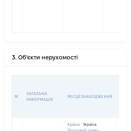
3. Об'єкти нерухомості
ВАРТ
ДАТУ
ЗАГАЛЬНА
ПРАВ
№
МІСЦЕЗНАХОДЖЕННЯ
ІНФОРМАЦІЯ
ОСТ
ГРО
ОЦІ
Країна:
Україна
Поштовий індекс: