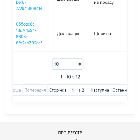
bef6-
на посаду
77294a608414
635cdc8c-
18c7-4e94-
Декларація
Щорічна
2018
8603-
6fb2ab392ccf
1 - 10 з 12
Перша
Попередня
Сторінка
з
2
Наступна
Остання
ПРО РЕЄСТР