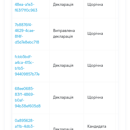
48ea-a1e3-
Декларація
Щорічна
2021
f63f71f0c963
7b8876f4-
4629-4cae-
Виправлена
Щорічна
2020
8f4f-
декларація
d5d7e8ebc718
fcbb5bdf-
a4ca-415c-
Декларація
Щорічна
2020
b1b5-
94409857b77e
68ee0685-
83f1-4869-
Декларація
Щорічна
2019
b0af-
94b38ef605d8
0a895628-
a11b-4db3-
Кандидата
Декларація
2018