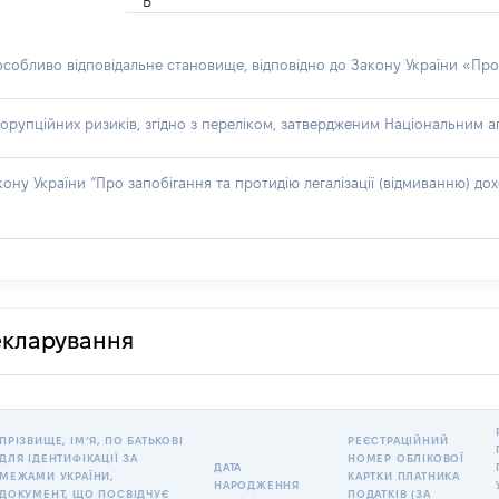
В
 особливо відповідальне становище, відповідно до Закону України «Про
орупційних ризиків, згідно з переліком, затвердженим Національним аг
акону України “Про запобігання та протидію легалізації (відмиванню) 
декларування
ПРІЗВИЩЕ, ІМʼЯ, ПО БАТЬКОВІ
РЕЄСТРАЦІЙНИЙ
ДЛЯ ІДЕНТИФІКАЦІЇ ЗА
НОМЕР ОБЛІКОВОЇ
ДАТА
МЕЖАМИ УКРАЇНИ,
КАРТКИ ПЛАТНИКА
НАРОДЖЕННЯ
ДОКУМЕНТ, ЩО ПОСВІДЧУЄ
ПОДАТКІВ (ЗА