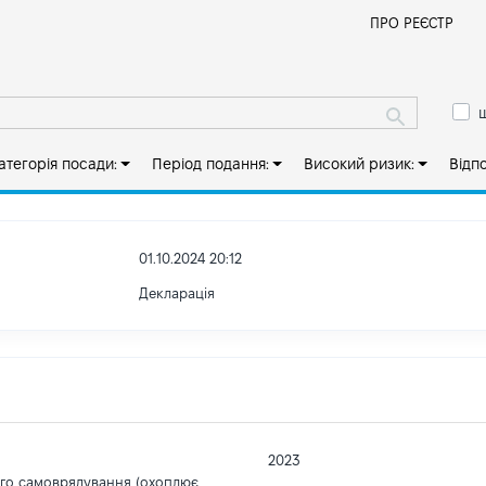
Й
ПРО РЕЄСТР
ш
атегорія посади:
Період подання:
Високий ризик:
Відп
01.10.2024 20:12
Декларація
2023
ого самоврядування (охоплює