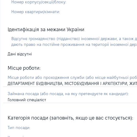
Номер корпусу/секції/блоку:
Номер квартири/кімнати:
Ідентифікація за межами України
Відсутнє громадянство (підданство) іноземної держави, а також д
дають право на постійне проживання на території іноземної де
Дані відсутні
Місце роботи:
Місце роботи або проходження служби
(або місце майбутньої ро
ДЕПАРТАМЕНТ БУДІВНИЦТВА, МІСТОБУДУВАННЯ І АРХІТЕКТУРИ, Ж
Займана посада
(або посада, на яку претендуєте як кандидат)
:
Головний спеціаліст
Категорія посади (заповніть, якщо це вас стосується):
Тип посади: