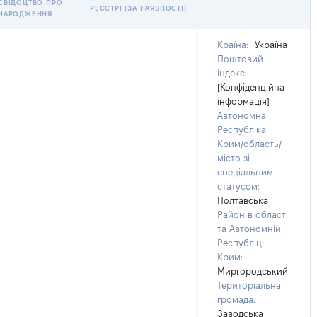
СВІДОЦТВО ПРО
РЕЄСТРІ (ЗА НАЯВНОСТІ)
НАРОДЖЕННЯ
Країна:
Україна
Поштовий
індекс:
[Конфіденційна
інформація]
Автономна
Республіка
Крим/область/
місто зі
спеціальним
статусом:
Полтавська
Район в області
та Автономній
Республіці
Крим:
Миргородський
Територіальна
громада:
Заводська