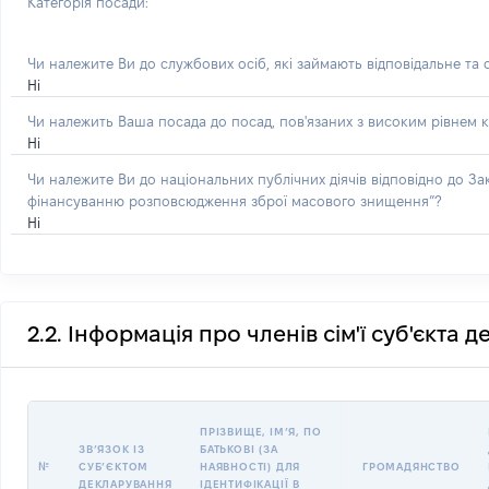
Категорія посади:
Чи належите Ви до службових осіб, які займають відповідальне та
Ні
Чи належить Ваша посада до посад, пов'язаних з високим рівнем к
Ні
Чи належите Ви до національних публічних діячів відповідно до З
фінансуванню розповсюдження зброї масового знищення”?
Ні
2.2. Інформація про членів сім'ї суб'єкта 
ПРІЗВИЩЕ, ІМʼЯ, ПО
ЗВʼЯЗОК ІЗ
БАТЬКОВІ (ЗА
№
СУБʼЄКТОМ
НАЯВНОСТІ) ДЛЯ
ГРОМАДЯНСТВО
ДЕКЛАРУВАННЯ
ІДЕНТИФІКАЦІЇ В