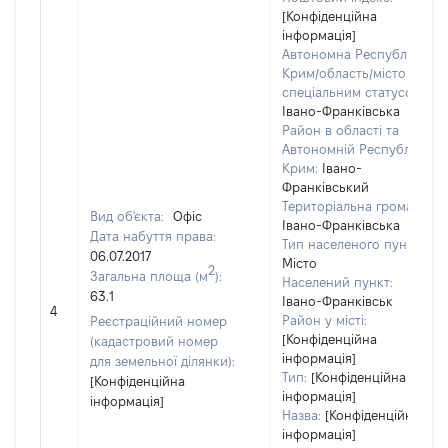
[Конфіденційна
інформація]
Автономна Республіка
Крим/область/місто зі
спеціальним статусом:
Івано-Франківська
Район в області та
Автономній Республіці
Крим:
Івано-
Франківський
Територіальна громада:
Вид об'єкта:
Офіс
Івано-Франківська
Дата набуття права:
Тип населеного пункту:
06.07.2017
Місто
2
Загальна площа (м
):
Населений пункт:
63.1
Івано-Франківськ
4
Район у місті:
Реєстраційний номер
[Конфіденційна
(кадастровий номер
інформація]
для земельної ділянки):
Тип:
[Конфіденційна
[Конфіденційна
інформація]
інформація]
Назва:
[Конфіденційна
інформація]