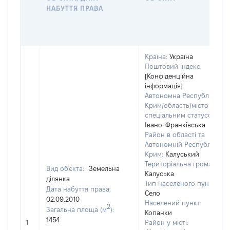
НАБУТТЯ ПРАВА
Країна:
Україна
Поштовий індекс:
[Конфіденційна
інформація]
Автономна Республіка
Крим/область/місто зі
спеціальним статусом:
Івано-Франківська
Район в області та
Автономній Республіці
Крим:
Калуський
Територіальна громада:
Вид об'єкта:
Земельна
Калуська
ділянка
Тип населеного пункту:
Дата набуття права:
Село
02.09.2010
Населений пункт:
2
Загальна площа (м
):
Копанки
1454
1
Район у місті: