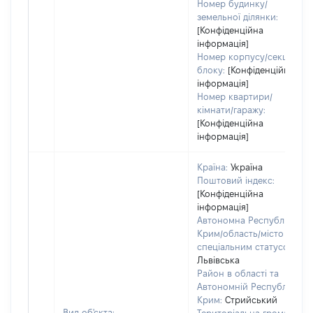
Номер будинку/
земельної ділянки:
[Конфіденційна
інформація]
Номер корпусу/секції/
блоку:
[Конфіденційна
інформація]
Номер квартири/
кімнати/гаражу:
[Конфіденційна
інформація]
Країна:
Україна
Поштовий індекс:
[Конфіденційна
інформація]
Автономна Республіка
Крим/область/місто зі
спеціальним статусом:
Львівська
Район в області та
Автономній Республіці
Крим:
Стрийський
Вид об'єкта: