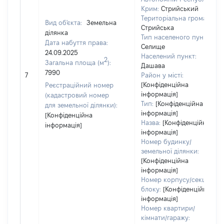
Крим:
Стрийський
Територіальна громада:
Вид об'єкта:
Земельна
Стрийська
ділянка
Тип населеного пункту:
Дата набуття права:
Селище
24.09.2025
Населений пункт:
2
Загальна площа (м
):
Дашава
7990
7
Район у місті:
[Конфіденційна
Реєстраційний номер
інформація]
(кадастровий номер
Тип:
[Конфіденційна
для земельної ділянки):
інформація]
[Конфіденційна
Назва:
[Конфіденційна
інформація]
інформація]
Номер будинку/
земельної ділянки:
[Конфіденційна
інформація]
Номер корпусу/секції/
блоку:
[Конфіденційна
інформація]
Номер квартири/
кімнати/гаражу: