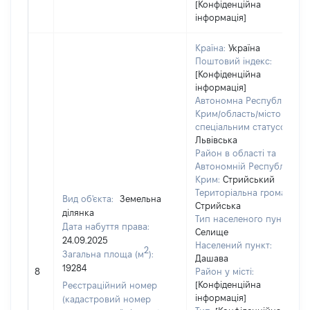
[Конфіденційна
інформація]
Країна:
Україна
Поштовий індекс:
[Конфіденційна
інформація]
Автономна Республіка
Крим/область/місто зі
спеціальним статусом:
Львівська
Район в області та
Автономній Республіці
Крим:
Стрийський
Територіальна громада:
Вид об'єкта:
Земельна
Стрийська
ділянка
Тип населеного пункту:
Дата набуття права:
Селище
24.09.2025
Населений пункт:
2
Загальна площа (м
):
Дашава
19284
8
Район у місті:
[Конфіденційна
Реєстраційний номер
інформація]
(кадастровий номер