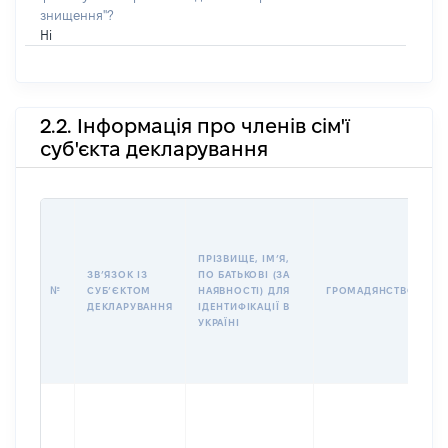
знищення"?
Ні
2.2. Інформація про членів сім'ї
суб'єкта декларування
П
І
Б
ПРІЗВИЩЕ, ІМʼЯ,
І
ЗВʼЯЗОК ІЗ
ПО БАТЬКОВІ (ЗА
№
СУБʼЄКТОМ
НАЯВНОСТІ) ДЛЯ
ГРОМАДЯНСТВО
У
ДЕКЛАРУВАННЯ
ІДЕНТИФІКАЦІЇ В
Д
УКРАЇНІ