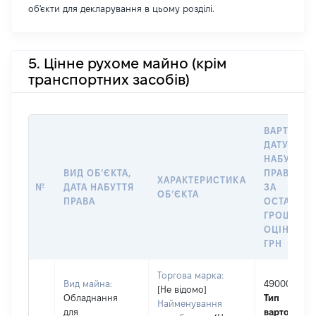
об'єкти для декларування в цьому розділі.
5. Цінне рухоме майно (крім
транспортних засобів)
ВАРТІСТЬ
ДАТУ
НАБУТТЯ
ВИД ОБʼЄКТА,
ПРАВА АБ
ХАРАКТЕРИСТИКА
№
ДАТА НАБУТТЯ
ЗА
ОБʼЄКТА
ПРАВА
ОСТАННЬ
ГРОШОВ
ОЦІНКОЮ,
ГРН
Торгова марка:
Вид майна:
490000
[Не відомо]
Обладнання
Тип
Найменування
для
вартості