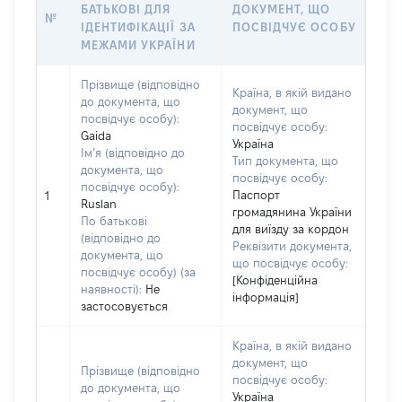
БАТЬКОВІ ДЛЯ
ДОКУМЕНТ, ЩО
№
ІДЕНТИФІКАЦІЇ ЗА
ПОСВІДЧУЄ ОСОБУ
МЕЖАМИ УКРАЇНИ
Прізвище (відповідно
Країна, в якій видано
до документа, що
документ, що
посвідчує особу):
посвідчує особу:
Gaida
Україна
Ім’я (відповідно до
Тип документа, що
документа, що
посвідчує особу:
посвідчує особу):
Паспорт
1
Ruslan
громадянина України
По батькові
для виїзду за кордон
(відповідно до
Реквізити документа,
документа, що
що посвідчує особу:
посвідчує особу) (за
[Конфіденційна
наявності):
Не
інформація]
застосовується
Країна, в якій видано
документ, що
Прізвище (відповідно
посвідчує особу:
до документа, що
Україна