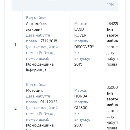
ГРН
Вид майна:
Автомобіль
Марка:
264225
легковий
LAND
Тип
Дата набуття
ROVER
вартості
права:
27.12.2018
Модель:
майна:
це
1
Ідентифікаційний
DISCOVERY
вартість на
номер (VIN-код,
Рік
дату
номер шасі):
випуску:
набуття
[Конфіденційна
2015
права
інформація]
Вид майна:
85000
Мотоцикл
Марка:
Тип
Дата набуття
HONDA
вартості
права:
01.11.2022
Модель:
майна:
це
Ідентифікаційний
GL1800
2
вартість на
номер (VIN-код,
Рік
дату
номер шасі):
випуску:
набуття
[Конфіденційна
2007
права