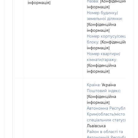
Назва:
[Конфіденційна
інформація]
інформація]
Номер будинку/
земельної ділянки:
[Конфіденційна
інформація]
Номер корпусу/секції/
блоку:
[Конфіденційна
інформація]
Номер квартири/
кімнати/гаражу:
[Конфіденційна
інформація]
Країна:
Україна
Поштовий індекс:
[Конфіденційна
інформація]
Автономна Республіка
Крим/область/місто зі
спеціальним статусом:
Львівська
Район в області та
Автономній Республіці