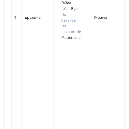
Гайда
Ім'я:
Віра
По
1
дружина
Україна
Д
батькові
(за
наявності):
Мар'янівна