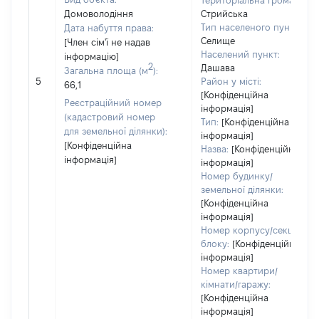
Територіальна громада:
Домоволодіння
Стрийська
Тип населеного пункту:
Дата набуття права:
Селище
[Член сім'ї не надав
Населений пункт:
інформацію]
2
Дашава
Загальна площа (м
):
5
Район у місті:
66,1
[Конфіденційна
Реєстраційний номер
інформація]
(кадастровий номер
Тип:
[Конфіденційна
для земельної ділянки):
інформація]
[Конфіденційна
Назва:
[Конфіденційна
інформація]
інформація]
Номер будинку/
земельної ділянки:
[Конфіденційна
інформація]
Номер корпусу/секції/
блоку:
[Конфіденційна
інформація]
Номер квартири/
кімнати/гаражу:
[Конфіденційна
інформація]