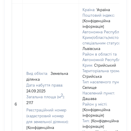
Країна:
Україна
Поштовий індекс:
[Конфіденційна
інформація]
Автономна Республіка
Крим/область/місто зі
спеціальним статусом:
Львівська
Район в області та
Автономній Республіці
Крим:
Стрийський
Територіальна громада:
Вид об'єкта:
Земельна
Стрийська
ділянка
Тип населеного пункту:
Дата набуття права:
Селище
24.09.2025
Населений пункт:
2
Загальна площа (м
):
Дашава
2117
6
Район у місті:
[Конфіденційна
Реєстраційний номер
інформація]
(кадастровий номер
Тип:
[Конфіденційна
для земельної ділянки):
інформація]
[Конфіденційна