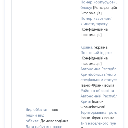
Номер корпусу/секції/
блоку:
[Конфіденційна
інформація]
Номер квартири/
кімнати/гаражу:
[Конфіденційна
інформація]
Країна:
Україна
Поштовий індекс:
[Конфіденційна
інформація]
Автономна Республіка
Крим/область/місто зі
спеціальним статусом:
Івано-Франківська
Район в області та
Автономній Республіці
Крим:
Івано-
Франківський
Вид об'єкта:
Інше
Територіальна громада:
Інший вид
Івано-Франківська
об'єкта:
Домоволодіння
Тип населеного пункту:
Дата набуття права: