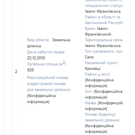
спеціальним статусом:
Івано-Франківська
Район в області та
Автономній Республіці
Крим:
Івано-
Франківський
Вид об'єкта:
Земельна
Територіальна громада:
Івано-Франківська
ділянка
Тип населеного пункту:
Дата набуття права:
Село
22.12.2010
2
Населений пункт:
Загальна площа (м
):
Крихівці
925
2
Район у місті:
Реєстраційний номер
[Конфіденційна
(кадастровий номер
інформація]
для земельної ділянки):
Тип:
[Конфіденційна
[Конфіденційна
інформація]
інформація]
Назва:
[Конфіденційна
інформація]
Номер будинку/
земельної ділянки:
[Конфіденційна
інформація]