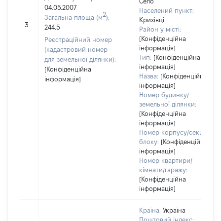
Село
04.05.2007
Населений пункт:
2
Загальна площа (м
):
Крихівці
3
244.5
Район у місті:
[Конфіденційна
Реєстраційний номер
інформація]
(кадастровий номер
Тип:
[Конфіденційна
для земельної ділянки):
інформація]
[Конфіденційна
Назва:
[Конфіденційна
інформація]
інформація]
Номер будинку/
земельної ділянки:
[Конфіденційна
інформація]
Номер корпусу/секції/
блоку:
[Конфіденційна
інформація]
Номер квартири/
кімнати/гаражу:
[Конфіденційна
інформація]
Країна:
Україна
Поштовий індекс: