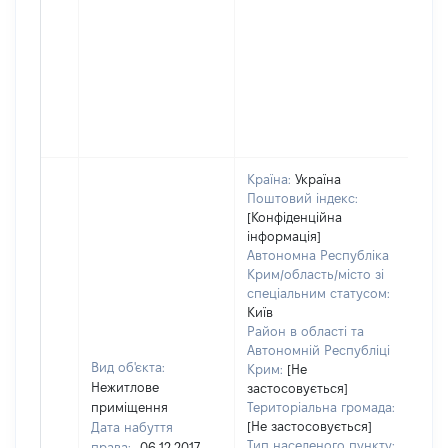
Країна:
Україна
Поштовий індекс:
[Конфіденційна
інформація]
Автономна Республіка
Крим/область/місто зі
спеціальним статусом:
Київ
Район в області та
Автономній Республіці
Вид об'єкта:
Крим:
[Не
Нежитлове
застосовується]
приміщення
Територіальна громада:
[Не застосовується]
Дата набуття
Тип населеного пункту:
права:
06.12.2017