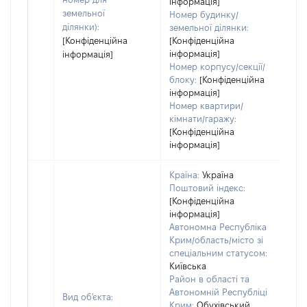
інформація]
земельної
Номер будинку/
ділянки):
земельної ділянки:
[Конфіденційна
[Конфіденційна
інформація]
інформація]
Номер корпусу/секції/
блоку:
[Конфіденційна
інформація]
Номер квартири/
кімнати/гаражу:
[Конфіденційна
інформація]
Країна:
Україна
Поштовий індекс:
[Конфіденційна
інформація]
Автономна Республіка
Крим/область/місто зі
спеціальним статусом:
Київська
Район в області та
Автономній Республіці
Вид об'єкта:
Крим:
Обухівський