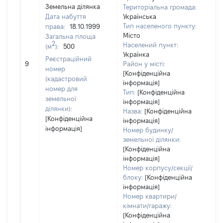
Земельна ділянка
Територіальна громада:
Дата набуття
Українська
Тип населеного пункту:
права:
18.10.1999
Місто
Загальна площа
2
Населений пункт:
(м
):
500
Українка
Реєстраційний
[Не
9
Район у місті:
номер
[Конфіденційна
(кадастровий
інформація]
номер для
Тип:
[Конфіденційна
земельної
інформація]
ділянки):
Назва:
[Конфіденційна
[Конфіденційна
інформація]
інформація]
Номер будинку/
земельної ділянки:
[Конфіденційна
інформація]
Номер корпусу/секції/
блоку:
[Конфіденційна
інформація]
Номер квартири/
кімнати/гаражу:
[Конфіденційна