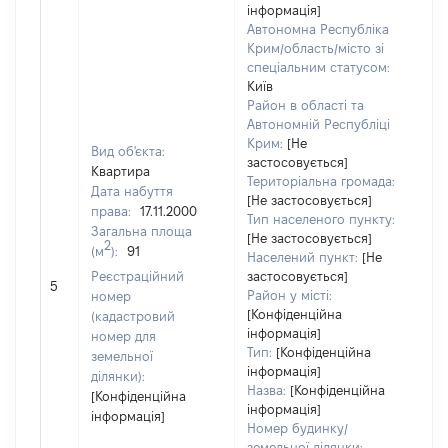
інформація]
Автономна Республіка
Крим/область/місто зі
спеціальним статусом:
Київ
Район в області та
Автономній Республіці
Крим:
[Не
Вид об'єкта:
застосовується]
Квартира
Територіальна громада:
Дата набуття
[Не застосовується]
права:
17.11.2000
Тип населеного пункту:
Загальна площа
[Не застосовується]
2
(м
):
91
Населений пункт:
[Не
Реєстраційний
застосовується]
[Не
5
Район у місті:
номер
[Конфіденційна
(кадастровий
інформація]
номер для
Тип:
[Конфіденційна
земельної
інформація]
ділянки):
Назва:
[Конфіденційна
[Конфіденційна
інформація]
інформація]
Номер будинку/
земельної ділянки: