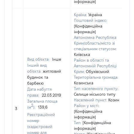
інформація]
Країна:
Україна
Поштовий індекс:
[Конфіденційна
інформація]
Автономна Республіка
Крим/область/місто зі
спеціальним статусом:
Київська
Вид об'єкта:
Інше
Район в області та
Інший вид
Автономній Республіці
об'єкта:
житловий
Крим:
Обухівський
будинок та
Територіальна громада:
Козинська
барбекю
Тип населеного пункту:
Дата набуття
Селище міського типу
права:
22.03.2019
116
Населений пункт:
Козин
Загальна площа
Тип
2
Район у місті:
(м
):
139,6
обʼ
3
[Конфіденційна
вар
Реєстраційний
інформація]
наб
номер
Тип:
[Конфіденційна
(кадастровий
інформація]
номер для