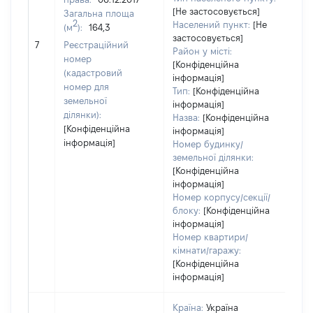
[Не застосовується]
Загальна площа
235
2
Населений пункт:
[Не
(м
):
164,3
Тип
застосовується]
обʼ
7
Реєстраційний
Район у місті:
вар
номер
[Конфіденційна
наб
(кадастровий
інформація]
номер для
Тип:
[Конфіденційна
земельної
інформація]
ділянки):
Назва:
[Конфіденційна
[Конфіденційна
інформація]
інформація]
Номер будинку/
земельної ділянки:
[Конфіденційна
інформація]
Номер корпусу/секції/
блоку:
[Конфіденційна
інформація]
Номер квартири/
кімнати/гаражу:
[Конфіденційна
інформація]
Країна:
Україна