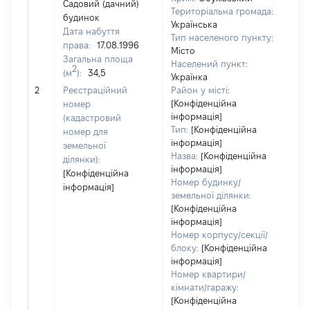
Садовий (дачний)
Територіальна громада:
будинок
Українська
Дата набуття
Тип населеного пункту:
права:
17.08.1996
Місто
Загальна площа
Населений пункт:
2
(м
):
34,5
Українка
[Не
2
Реєстраційний
Район у місті:
зас
[Конфіденційна
номер
інформація]
(кадастровий
Тип:
[Конфіденційна
номер для
інформація]
земельної
Назва:
[Конфіденційна
ділянки):
інформація]
[Конфіденційна
Номер будинку/
інформація]
земельної ділянки:
[Конфіденційна
інформація]
Номер корпусу/секції/
блоку:
[Конфіденційна
інформація]
Номер квартири/
кімнати/гаражу:
[Конфіденційна