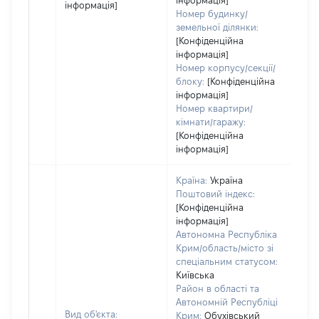
інформація]
інформація]
Номер будинку/
земельної ділянки:
[Конфіденційна
інформація]
Номер корпусу/секції/
блоку:
[Конфіденційна
інформація]
Номер квартири/
кімнати/гаражу:
[Конфіденційна
інформація]
Країна:
Україна
Поштовий індекс:
[Конфіденційна
інформація]
Автономна Республіка
Крим/область/місто зі
спеціальним статусом:
Київська
Район в області та
Автономній Республіці
Вид об'єкта:
Крим:
Обухівський