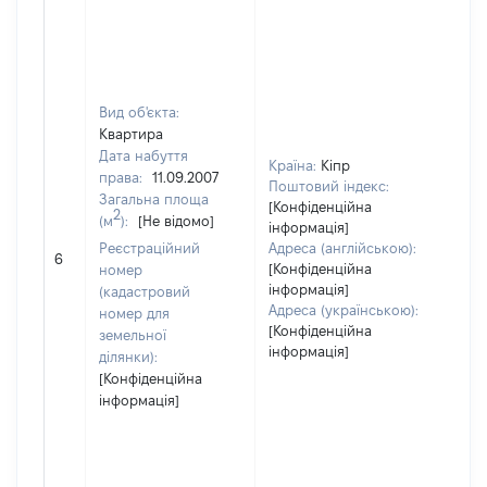
Вид об'єкта:
Квартира
Дата набуття
Країна:
Кіпр
права:
11.09.2007
Поштовий індекс:
Загальна площа
[Конфіденційна
2
(м
):
[Не відомо]
інформація]
[Не
Реєстраційний
Адреса (англійською):
6
зас
[Конфіденційна
номер
інформація]
(кадастровий
Адреса (українською):
номер для
[Конфіденційна
земельної
інформація]
ділянки):
[Конфіденційна
інформація]