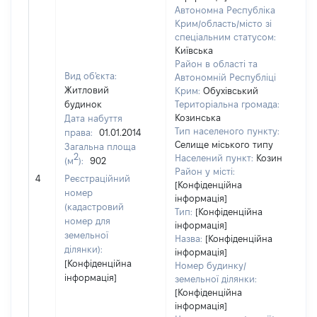
Автономна Республіка
Крим/область/місто зі
спеціальним статусом:
Київська
Район в області та
Вид об'єкта:
Автономній Республіці
Житловий
Крим:
Обухівський
будинок
Територіальна громада:
Козинська
Дата набуття
Тип населеного пункту:
права:
01.01.2014
Селище міського типу
Загальна площа
2
Населений пункт:
Козин
(м
):
902
Район у місті:
[Не
4
Реєстраційний
[Конфіденційна
номер
інформація]
(кадастровий
Тип:
[Конфіденційна
номер для
інформація]
земельної
Назва:
[Конфіденційна
ділянки):
інформація]
[Конфіденційна
Номер будинку/
інформація]
земельної ділянки:
[Конфіденційна
інформація]