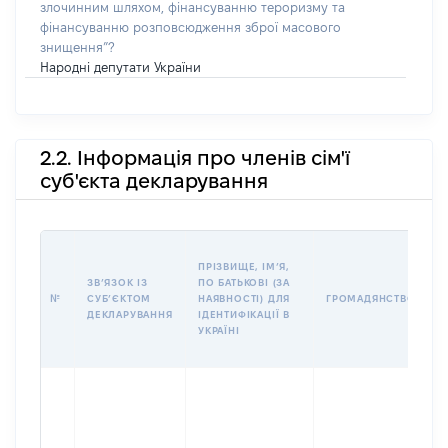
злочинним шляхом, фінансуванню тероризму та
фінансуванню розповсюдження зброї масового
знищення”?
Народні депутати України
2.2. Інформація про членів сім'ї
суб'єкта декларування
П
ПРІЗВИЩЕ, ІМʼЯ,
Б
ЗВʼЯЗОК ІЗ
ПО БАТЬКОВІ (ЗА
І
№
СУБʼЄКТОМ
НАЯВНОСТІ) ДЛЯ
ГРОМАДЯНСТВО
М
ДЕКЛАРУВАННЯ
ІДЕНТИФІКАЦІЇ В
УКРАЇНІ