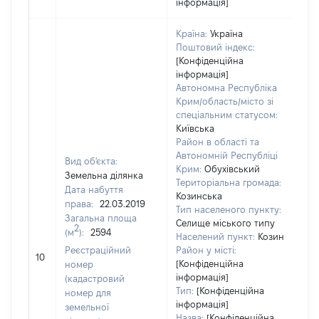
інформація]
Країна:
Україна
Поштовий індекс:
[Конфіденційна
інформація]
Автономна Республіка
Крим/область/місто зі
спеціальним статусом:
Київська
Район в області та
Автономній Республіці
Вид об'єкта:
Крим:
Обухівський
Земельна ділянка
Територіальна громада:
Дата набуття
Козинська
права:
22.03.2019
Тип населеного пункту:
662
Загальна площа
Селище міського типу
Тип
2
(м
):
2594
Населений пункт:
Козин
обʼ
Реєстраційний
Район у місті:
вар
10
[Конфіденційна
номер
ост
інформація]
(кадастровий
гр
Тип:
[Конфіденційна
номер для
оці
інформація]
земельної
Назва:
[Конфіденційна