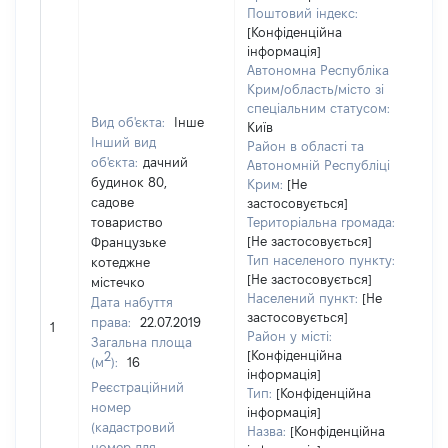
Поштовий індекс:
[Конфіденційна
інформація]
Автономна Республіка
Крим/область/місто зі
спеціальним статусом:
Вид об'єкта:
Інше
Київ
Інший вид
Район в області та
об'єкта:
дачний
Автономній Республіці
будинок 80,
Крим:
[Не
садове
застосовується]
товариство
Територіальна громада:
[Не застосовується]
Французьке
Тип населеного пункту:
котеджне
226
[Не застосовується]
містечко
Тип
Населений пункт:
[Не
Дата набуття
обʼ
застосовується]
права:
22.07.2019
вар
1
Район у місті:
Загальна площа
ост
[Конфіденційна
2
(м
):
16
гр
інформація]
оці
Реєстраційний
Тип:
[Конфіденційна
номер
інформація]
(кадастровий
Назва:
[Конфіденційна
номер для