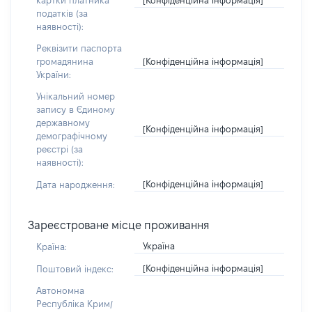
картки платника
податків (за
наявності):
Реквізити паспорта
[Конфіденційна інформація]
громадянина
України:
Унікальний номер
запису в Єдиному
державному
[Конфіденційна інформація]
демографічному
реєстрі (за
наявності):
[Конфіденційна інформація]
Дата народження:
Зареєстроване місце проживання
Україна
Країна:
[Конфіденційна інформація]
Поштовий індекс:
Автономна
Республіка Крим/