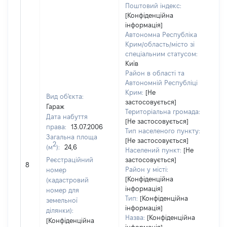
Поштовий індекс:
[Конфіденційна
інформація]
Автономна Республіка
Крим/область/місто зі
спеціальним статусом:
Київ
Район в області та
Автономній Республіці
Крим:
[Не
Вид об'єкта:
застосовується]
Гараж
Територіальна громада:
Дата набуття
[Не застосовується]
права:
13.07.2006
Тип населеного пункту:
Загальна площа
[Не застосовується]
318
2
(м
):
24,6
Населений пункт:
[Не
Тип
Реєстраційний
застосовується]
обʼ
8
Район у місті:
номер
вар
[Конфіденційна
(кадастровий
наб
інформація]
номер для
Тип:
[Конфіденційна
земельної
інформація]
ділянки):
Назва:
[Конфіденційна
[Конфіденційна