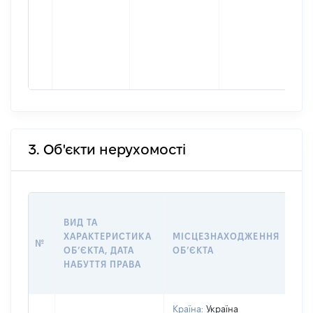
3. Об'єкти нерухомості
ВА
ВИД ТА
ДА
ХАРАКТЕРИСТИКА
МІСЦЕЗНАХОДЖЕННЯ
ПР
№
ОБʼЄКТА, ДАТА
ОБʼЄКТА
ОС
НАБУТТЯ ПРАВА
ГР
ОЦ
Країна:
Україна