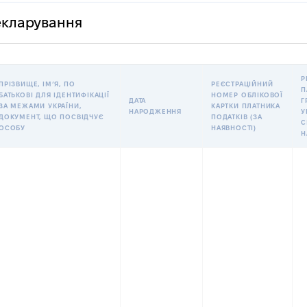
декларування
Р
ПРІЗВИЩЕ, ІМʼЯ, ПО
РЕЄСТРАЦІЙНИЙ
П
БАТЬКОВІ ДЛЯ ІДЕНТИФІКАЦІЇ
НОМЕР ОБЛІКОВОЇ
ДАТА
Г
ЗА МЕЖАМИ УКРАЇНИ,
КАРТКИ ПЛАТНИКА
НАРОДЖЕННЯ
У
ДОКУМЕНТ, ЩО ПОСВІДЧУЄ
ПОДАТКІВ (ЗА
С
ОСОБУ
НАЯВНОСТІ)
Н