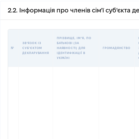
2.2. Інформація про членів сім'ї суб'єкта 
ПРІЗВИЩЕ, ІМʼЯ, ПО
ЗВʼЯЗОК ІЗ
БАТЬКОВІ (ЗА
№
СУБʼЄКТОМ
НАЯВНОСТІ) ДЛЯ
ГРОМАДЯНСТВО
ДЕКЛАРУВАННЯ
ІДЕНТИФІКАЦІЇ В
УКРАЇНІ