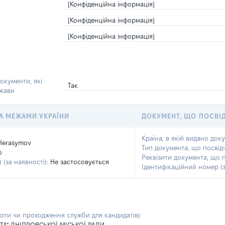
[Конфіденційна інформація]
[Конфіденційна інформація]
[Конфіденційна інформація]
окументи, які
Так
ржави
 ЗА МЕЖАМИ УКРАЇНИ
ДОКУМЕНТ, ЩО ПОСВІ
Країна, в якій видано док
Herasymov
Тип документа, що посвід
o
Реквізити документа, що 
 (за наявності):
Не застосовується
Ідентифікаційний номер (з
боти чи проходження служби для кандидатів)
: