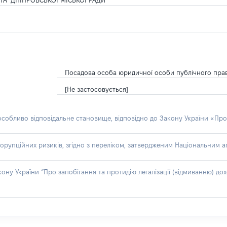
А" ДНІПРОВСЬКОЇ МІСЬКОЇ РАДИ
Посадова особа юридичної особи публічного пра
[Не застосовується]
 особливо відповідальне становище, відповідно до Закону України «Про
орупційних ризиків, згідно з переліком, затвердженим Національним аг
акону України “Про запобігання та протидію легалізації (відмиванню) 