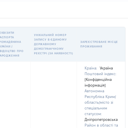
ЕКВІЗИТИ
УНІКАЛЬНИЙ НОМЕР
АСПОРТА
ЗАПИСУ В ЄДИНОМУ
РОМАДЯНИНА
ЗАРЕЄСТРОВАНЕ МІСЦЕ
ДЕРЖАВНОМУ
КРАЇНИ /
ПРОЖИВАННЯ
ДЕМОГРАФІЧНОМУ
ВІДОЦТВО ПРО
РЕЄСТРІ (ЗА НАЯВНОСТІ)
АРОДЖЕННЯ
Країна:
Україна
Поштовий індекс:
[Конфіденційна
інформація]
Автономна
Республіка Крим/
область/місто зі
спеціальним
статусом:
Дніпропетровська
Район в області та