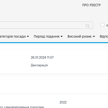
Й
ПРО РЕЄСТР
ш
атегорія посади:
Період подання:
Високий ризик:
Відп
26.01.2024 11:07
Декларація
2022
ого самоврядування (охоплює