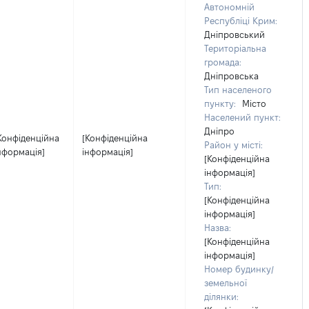
Автономній
Республіці Крим:
Дніпровський
Територіальна
громада:
Дніпровська
Тип населеного
пункту:
Місто
Населений пункт:
Дніпро
Конфіденційна
[Конфіденційна
Район у місті:
нформація]
інформація]
[Конфіденційна
інформація]
Тип:
[Конфіденційна
інформація]
Назва:
[Конфіденційна
інформація]
Номер будинку/
земельної
ділянки: