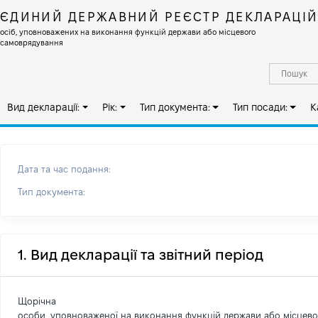
ЄДИНИЙ ДЕРЖАВНИЙ РЕЄСТР ДЕКЛАРАЦІ
осіб, уповноважених на виконання функцій держави або місцевого
самоврядування
Вид декларації:
Рік:
Тип документа:
Тип посади:
К
Дата та час подання:
Тип документа:
1. Вид декларації та звітний період
Щорічна
особи, уповноваженої на виконання функцій держави або місцев