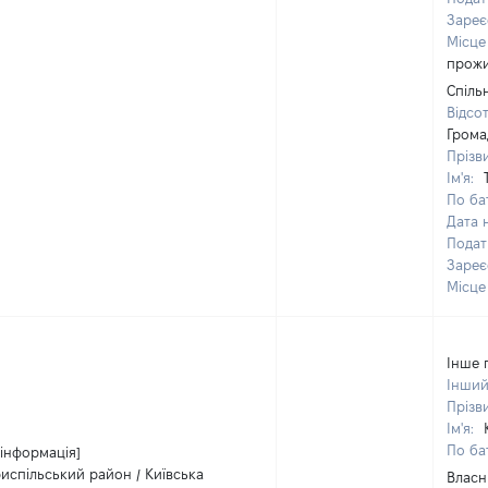
Зареє
Місце
прож
Спіль
Відсо
Грома
Прізв
Ім'я:
По бат
Дата 
Подат
Зареє
Місце
Інше 
Інший
Прізв
Ім'я:
По бат
 інформація]
испільський район / Київська
Власн