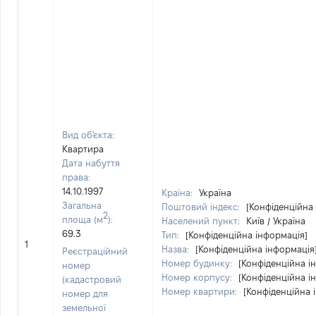
Вид об'єкта:
Квартира
Дата набуття
права:
14.10.1997
Країна:
Україна
Загальна
Поштовий індекс:
[Конфіденційна
2
площа (м
):
Населений пункт:
Київ / Україна
69.3
Тип:
[Конфіденційна інформація]
1
Назва:
[Конфіденційна інформація
Реєстраційний
Номер будинку:
[Конфіденційна і
номер
Номер корпусу:
[Конфіденційна і
(кадастровий
Номер квартири:
[Конфіденційна 
номер для
земельної