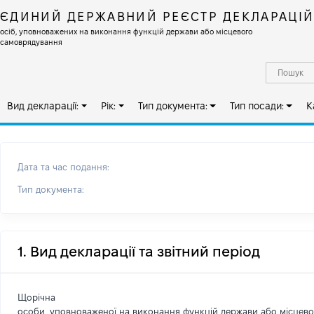
ЄДИНИЙ ДЕРЖАВНИЙ РЕЄСТР ДЕКЛАРАЦІ
осіб, уповноважених на виконання функцій держави або місцевого
самоврядування
Вид декларації:
Рік:
Тип документа:
Тип посади:
К
Дата та час подання:
Тип документа:
1. Вид декларації та звітний період
Щорічна
особи, уповноваженої на виконання функцій держави або місцев