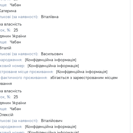
ище:
Чабан
Катерина
ькові (за наявності):
Віталіївна
на власність
ток, %:
25
дянин України
ище:
Чабан
Віталій
ькові (за наявності):
Васильович
народження:
[Конфіденційна інформація]
ковий номер:
[Конфіденційна інформація]
строване місце проживання:
[Конфіденційна інформація]
 фактичного проживання:
збігається з зареєстрованим місцем
ивання
на власність
ток, %:
25
дянин України
ище:
Чабан
Олексій
ькові (за наявності):
Віталійович
народження:
[Конфіденційна інформація]
ковий номер:
[Конфіденційна інформація]