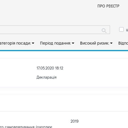
Й
ПРО РЕЄСТР
ш
атегорія посади:
Період подання:
Високий ризик:
Відп
17.05.2020 18:12
Декларація
2019
ого самоврядування (охоплює