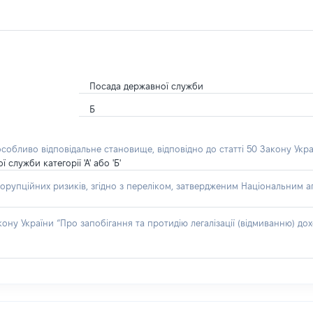
Посада державної служби
Б
особливо відповідальне становище, відповідно до статті 50 Закону Укра
лужби категорії 'А' або 'Б'
орупційних ризиків, згідно з переліком, затвердженим Національним аг
акону України “Про запобігання та протидію легалізації (відмиванню) 