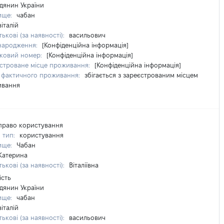
дянин України
ище:
чабан
віталій
ькові (за наявності):
васильович
народження:
[Конфіденційна інформація]
ковий номер:
[Конфіденційна інформація]
строване місце проживання:
[Конфіденційна інформація]
 фактичного проживання:
збігається з зареєстрованим місцем
ивання
право користування
 тип:
користування
ище:
Чабан
Катерина
ькові (за наявності):
Віталіївна
ість
дянин України
ище:
чабан
віталій
ькові (за наявності):
васильович