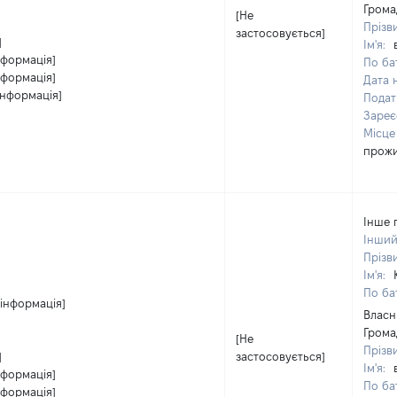
Грома
[Не
Прізв
застосовується]
]
Ім'я:
нформація]
По бат
нформація]
Дата 
інформація]
Подат
Зареє
Місце
прож
Інше 
Інший
Прізв
Ім'я:
По бат
 інформація]
Власн
Грома
[Не
Прізв
]
застосовується]
Ім'я:
нформація]
По бат
нформація]