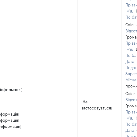
Прізв
Ім'я:
По бат
Спіль
Відсо
Грома
Прізв
Ім'я:
По бат
Дата 
Подат
Зареє
Місце
прож
 інформація]
Спіль
Відсо
[Не
Грома
]
застосовується]
Прізв
нформація]
Ім'я:
нформація]
По бат
інформація]
Дата 
Подат