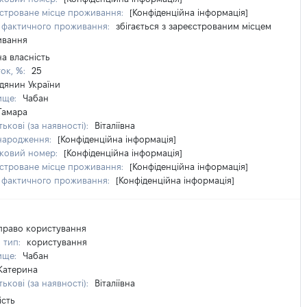
строване місце проживання:
[Конфіденційна інформація]
 фактичного проживання:
збігається з зареєстрованим місцем
ивання
на власність
ток, %:
25
дянин України
ище:
Чабан
Тамара
ькові (за наявності):
Віталіївна
народження:
[Конфіденційна інформація]
ковий номер:
[Конфіденційна інформація]
строване місце проживання:
[Конфіденційна інформація]
 фактичного проживання:
[Конфіденційна інформація]
право користування
 тип:
користування
ище:
Чабан
Катерина
ькові (за наявності):
Віталіївна
ість