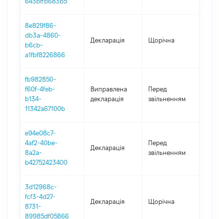
643bffb683b5
8e829f86-
db3a-4860-
Декларація
Щорічна
202
b6cb-
a1fbf8226866
fb982850-
01.0
f60f-4feb-
Виправлена
Перед
-
b134-
декларація
звільненням
14.
11342a67100b
e94e08c7-
01.0
4af2-40be-
Перед
Декларація
-
8a2a-
звільненням
14.
b42752423400
3d12968c-
fcf3-4d27-
Декларація
Щорічна
202
8731-
89985df05866