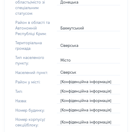
Донецька
область/місто зі
спеціальним
статусом:
Район в області та
Бахмутський
Автономній
Республіці Крим:
Територіальна
Сіверська
громада:
Тип населеного
Місто
пункту:
Сіверськ
Населений пункт:
[Конфіденційна інформація]
Район у місті:
[Конфіденційна інформація]
Тип:
[Конфіденційна інформація]
Назва:
[Конфіденційна інформація]
Номер будинку:
Номер корпусу/
[Конфіденційна інформація]
секції/блоку: