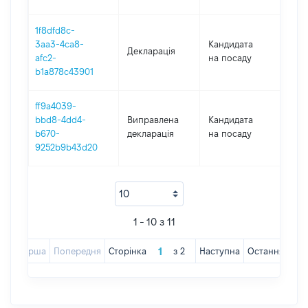
1f8dfd8c-
3aa3-4ca8-
Кандидата
Декларація
202
afc2-
на посаду
b1a878c43901
ff9a4039-
bbd8-4dd4-
Виправлена
Кандидата
202
b670-
декларація
на посаду
9252b9b43d20
1 - 10 з 11
Перша
Попередня
Сторінка
з
2
Наступна
Остання