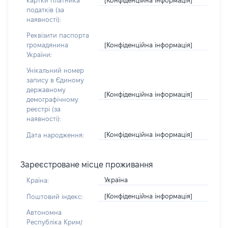
картки платника
податків (за
наявності):
Реквізити паспорта
[Конфіденційна інформація]
громадянина
України:
Унікальний номер
запису в Єдиному
державному
[Конфіденційна інформація]
демографічному
реєстрі (за
наявності):
[Конфіденційна інформація]
Дата народження:
Зареєстроване місце проживання
Україна
Країна:
[Конфіденційна інформація]
Поштовий індекс:
Автономна
Республіка Крим/