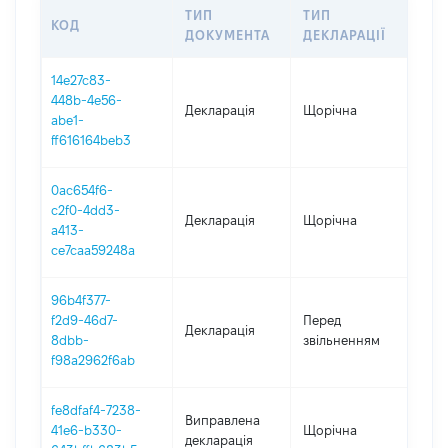
ТИП
ТИП
КОД
ПЕ
ДОКУМЕНТА
ДЕКЛАРАЦІЇ
14e27c83-
448b-4e56-
Декларація
Щорічна
202
abe1-
ff616164beb3
0ac654f6-
c2f0-4dd3-
Декларація
Щорічна
202
a413-
ce7caa59248a
96b4f377-
01.0
f2d9-46d7-
Перед
Декларація
-
8dbb-
звільненням
16.1
f98a2962f6ab
fe8dfaf4-7238-
Виправлена
41e6-b330-
Щорічна
202
декларація