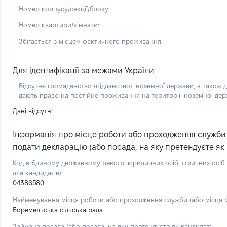
Номер корпусу/секції/блоку:
Номер квартири/кімнати:
Збігається з місцем фактичного проживання:
Для ідентифікації за межами України
Відсутнє громадянство (підданство) іноземної держави, а також д
дають право на постійне проживання на території іноземної де
Дані відсутні
Інформація про місце роботи або проходження служби (
подати декларацію (або посада, на яку претендуєте як 
Код в Єдиному державному реєстрі юридичних осіб, фізичних осі
для кандидатів):
04386580
Найменування місця роботи або проходження служби (або місця м
Боремельська сільська рада
Займана посада
(або посада, на яку претендуєте як кандидат)
: