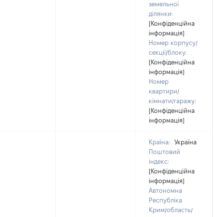
земельної
ділянки:
[Конфіденційна
інформація]
Номер корпусу/
секції/блоку:
[Конфіденційна
інформація]
Номер
квартири/
кімнати/гаражу:
[Конфіденційна
інформація]
Країна:
Україна
Поштовий
індекс:
[Конфіденційна
інформація]
Автономна
Республіка
Крим/область/