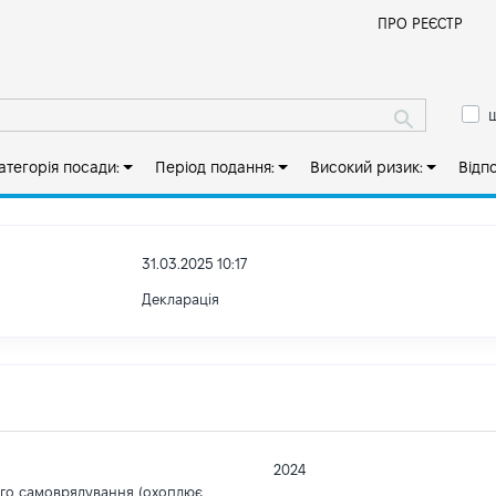
Й
ПРО РЕЄСТР
ш
атегорія посади:
Період подання:
Високий ризик:
Відп
31.03.2025 10:17
Декларація
2024
ого самоврядування (охоплює