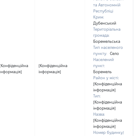
та Автономній
Республіці
Крим:
Дубенський
Територіальна
громада:
Боремельська
Тип населеного
пункту:
Село
Населений
[Конфіденційна
[Конфіденційна
пункт:
інформація]
інформація]
Боремель
Район у місті:
[Конфіденційна
інформація]
Тип:
[Конфіденційна
інформація]
Назва:
[Конфіденційна
інформація]
Номер будинку/