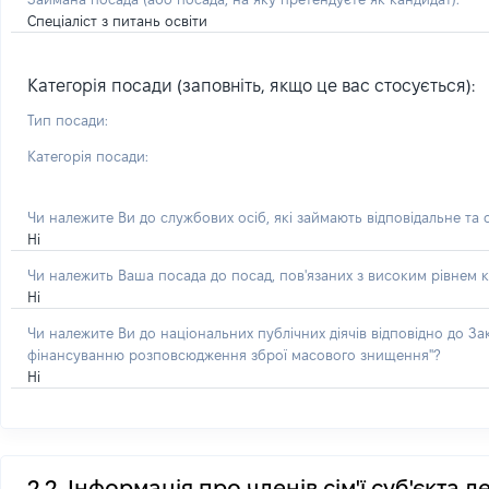
Спеціаліст з питань освіти
Категорія посади (заповніть, якщо це вас стосується):
Тип посади:
Категорія посади:
Чи належите Ви до службових осіб, які займають відповідальне та
Ні
Чи належить Ваша посада до посад, пов'язаних з високим рівнем к
Ні
Чи належите Ви до національних публічних діячів відповідно до З
фінансуванню розповсюдження зброї масового знищення"?
Ні
2.2. Інформація про членів сім'ї суб'єкта 