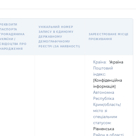
РЕКВІЗИТИ
УНІКАЛЬНИЙ НОМЕР
ПАСПОРТА
ЗАПИСУ В ЄДИНОМУ
ГРОМАДЯНИНА
ЗАРЕЄСТРОВАНЕ МІСЦЕ
ДЕРЖАВНОМУ
УКРАЇНИ /
ПРОЖИВАННЯ
ДЕМОГРАФІЧНОМУ
СВІДОЦТВА ПРО
РЕЄСТРІ (ЗА НАЯВНОСТІ)
НАРОДЖЕННЯ
Країна:
Україна
Поштовий
індекс:
[Конфіденційна
інформація]
Автономна
Республіка
Крим/область/
місто зі
спеціальним
статусом:
Рівненська
Район в області