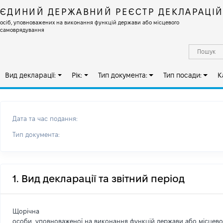
ЄДИНИЙ ДЕРЖАВНИЙ РЕЄСТР ДЕКЛАРАЦІ
осіб, уповноважених на виконання функцій держави або місцевого
самоврядування
Вид декларації:
Рік:
Тип документа:
Тип посади:
К
Дата та час подання:
Тип документа:
1. Вид декларації та звітний період
Щорічна
особи, уповноваженої на виконання функцій держави або місцев