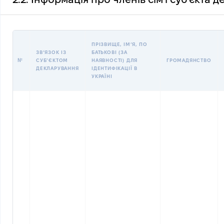
ПРІЗВИЩЕ, ІМʼЯ, ПО
ЗВʼЯЗОК ІЗ
БАТЬКОВІ (ЗА
№
СУБʼЄКТОМ
НАЯВНОСТІ) ДЛЯ
ГРОМАДЯНСТВО
ДЕКЛАРУВАННЯ
ІДЕНТИФІКАЦІЇ В
УКРАЇНІ