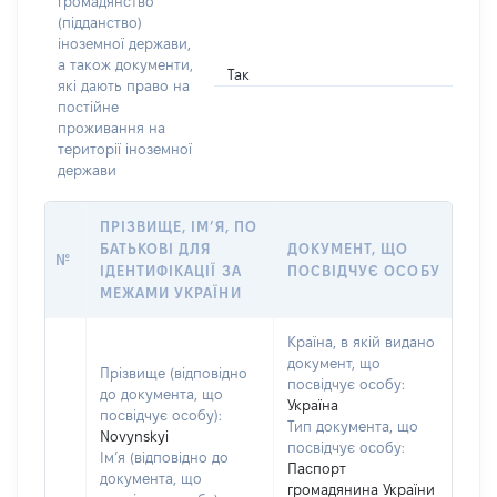
громадянство
(підданство)
іноземної держави,
а також документи,
Так
які дають право на
постійне
проживання на
території іноземної
держави
ПРІЗВИЩЕ, ІМ’Я, ПО
БАТЬКОВІ ДЛЯ
ДОКУМЕНТ, ЩО
№
ІДЕНТИФІКАЦІЇ ЗА
ПОСВІДЧУЄ ОСОБУ
МЕЖАМИ УКРАЇНИ
Країна, в якій видано
документ, що
Прізвище (відповідно
посвідчує особу:
до документа, що
Україна
посвідчує особу):
Тип документа, що
Novynskyi
посвідчує особу:
Ім’я (відповідно до
Паспорт
документа, що
громадянина України