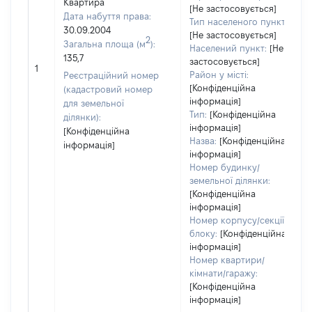
Квартира
[Не застосовується]
Дата набуття права:
Тип населеного пункту:
30.09.2004
[Не застосовується]
2
Загальна площа (м
):
Населений пункт:
[Не
135,7
застосовується]
1
Район у місті:
Реєстраційний номер
[Конфіденційна
(кадастровий номер
інформація]
для земельної
Тип:
[Конфіденційна
ділянки):
інформація]
[Конфіденційна
Назва:
[Конфіденційна
інформація]
інформація]
Номер будинку/
земельної ділянки:
[Конфіденційна
інформація]
Номер корпусу/секції/
блоку:
[Конфіденційна
інформація]
Номер квартири/
кімнати/гаражу:
[Конфіденційна
інформація]