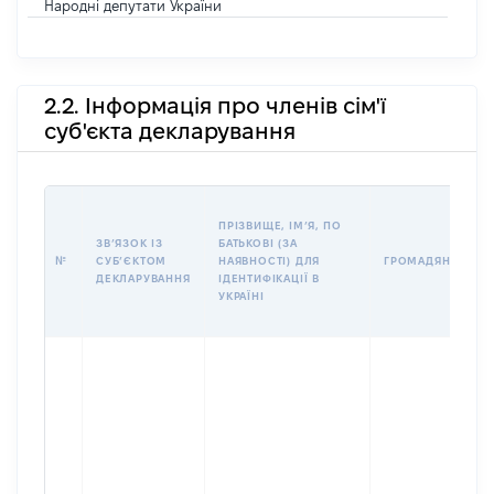
Народні депутати України
2.2. Інформація про членів сім'ї
суб'єкта декларування
ПРІЗВИЩЕ, ІМʼЯ, ПО
ЗВʼЯЗОК ІЗ
БАТЬКОВІ (ЗА
№
СУБʼЄКТОМ
НАЯВНОСТІ) ДЛЯ
ГРОМАДЯНСТВО
ДЕКЛАРУВАННЯ
ІДЕНТИФІКАЦІЇ В
УКРАЇНІ