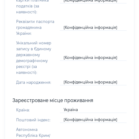
картки платника
податків (за
наявності):
Реквізити паспорта
[Конфіденційна інформація]
громадянина
України:
Унікальний номер
запису в Єдиному
державному
[Конфіденційна інформація]
демографічному
реєстрі (за
наявності):
[Конфіденційна інформація]
Дата народження:
Зареєстроване місце проживання
Україна
Країна:
[Конфіденційна інформація]
Поштовий індекс:
Автономна
Республіка Крим/