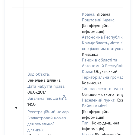
Країна:
Україна
Поштовий індекс:
[Конфіденційна
інформація]
Автономна Республіка
Крим/область/місто зі
спеціальним статусом:
Київська
Район в області та
Автономній Республіці
Крим:
Обухівський
Вид об'єкта:
Територіальна громада:
Земельна ділянка
Козинська
Дата набуття права:
Тип населеного пункту:
06.07.2017
Селище міського типу
2
Загальна площа (м
):
Населений пункт:
Козин
1450
Район у місті:
7
[Конфіденційна
Реєстраційний номер
інформація]
(кадастровий номер
Тип:
[Конфіденційна
для земельної
інформація]
ділянки):
Назва:
[Конфіденційна