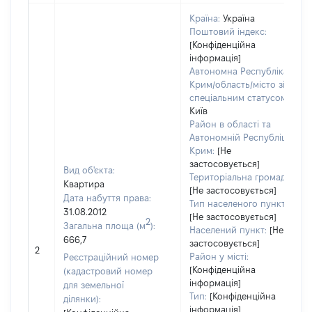
Країна:
Україна
Поштовий індекс:
[Конфіденційна
інформація]
Автономна Республіка
Крим/область/місто зі
спеціальним статусом:
Київ
Район в області та
Автономній Республіці
Крим:
[Не
застосовується]
Вид об'єкта:
Територіальна громада:
Квартира
[Не застосовується]
Дата набуття права:
Тип населеного пункту:
31.08.2012
[Не застосовується]
2
Загальна площа (м
):
Населений пункт:
[Не
666,7
застосовується]
2
Район у місті:
Реєстраційний номер
[Конфіденційна
(кадастровий номер
інформація]
для земельної
Тип:
[Конфіденційна
ділянки):
інформація]