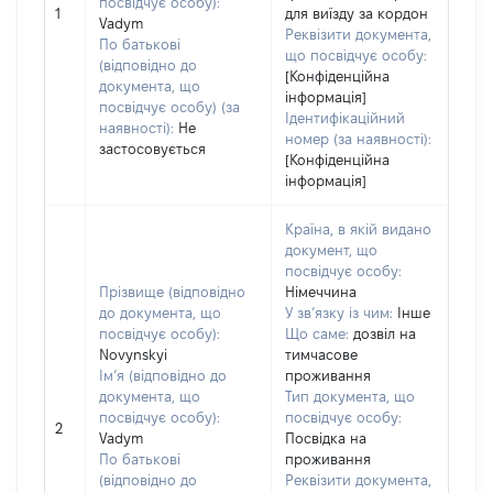
посвідчує особу):
1
для виїзду за кордон
Vadym
Реквізити документа,
По батькові
що посвідчує особу:
(відповідно до
[Конфіденційна
документа, що
інформація]
посвідчує особу) (за
Ідентифікаційний
наявності):
Не
номер (за наявності):
застосовується
[Конфіденційна
інформація]
Країна, в якій видано
документ, що
посвідчує особу:
Прізвище (відповідно
Німеччина
до документа, що
У зв’язку із чим:
Інше
посвідчує особу):
Що саме:
дозвіл на
Novynskyi
тимчасове
Ім’я (відповідно до
проживання
документа, що
Тип документа, що
посвідчує особу):
посвідчує особу:
2
Vadym
Посвідка на
По батькові
проживання
(відповідно до
Реквізити документа,