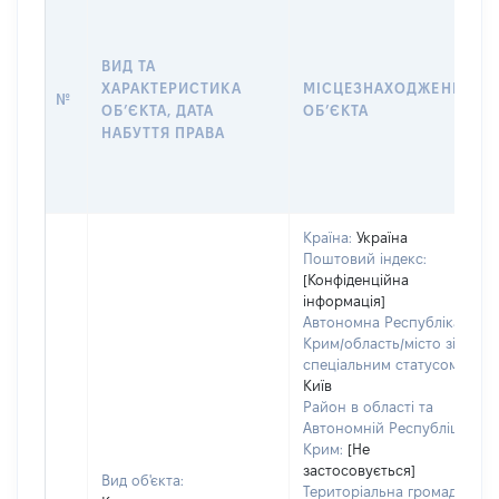
ВИД ТА
ХАРАКТЕРИСТИКА
МІСЦЕЗНАХОДЖЕННЯ
№
ОБʼЄКТА, ДАТА
ОБʼЄКТА
НАБУТТЯ ПРАВА
Країна:
Україна
Поштовий індекс:
[Конфіденційна
інформація]
Автономна Республіка
Крим/область/місто зі
спеціальним статусом:
Київ
Район в області та
Автономній Республіці
Крим:
[Не
застосовується]
Вид об'єкта:
Територіальна громада: