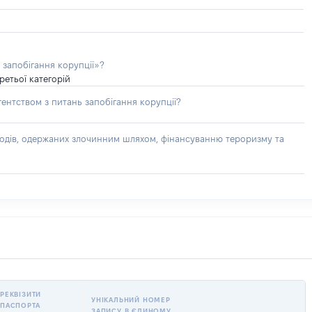
 запобігання корупції»?
ретьої категорій
ентством з питань запобігання корупції?
доходів, одержаних злочинним шляхом, фінансуванню тероризму та
РЕКВІЗИТИ
УНІКАЛЬНИЙ НОМЕР
ПАСПОРТА
ЗАПИСУ В ЄДИНОМУ