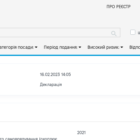
Й
ПРО РЕЄСТР
ш
атегорія посади:
Період подання:
Високий ризик:
Відп
16.02.2023 14:05
Декларація
2021
ого самоврядування (охоплює