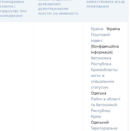
ГРОМАДЯНИНА
ЗАРЕЄСТРОВАНЕ МІСЦЕ
ДЕРЖАВНОМУ
УКРАЇНИ /
ПРОЖИВАННЯ
ДЕМОГРАФІЧНОМУ
СВІДОЦТВО ПРО
РЕЄСТРІ (ЗА НАЯВНОСТІ)
НАРОДЖЕННЯ
Країна:
Україна
Поштовий
індекс:
[Конфіденційна
інформація]
Автономна
Республіка
Крим/область/
місто зі
спеціальним
статусом:
Одеська
Район в області
та Автономній
Республіці
Крим:
Одеський
Територіальна