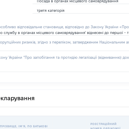
Посада в органах місцевого самоврядування
третя категорія
 особливо відповідальне становище, відповідно до Закону України «Про
о службу в органах місцевого самоврядування' віднесені до першої - т
орупційних ризиків, згідно з переліком, затвердженим Національним аг
акону України “Про запобігання та протидію легалізації (відмиванню) 
декларування
РЕЄСТРАЦІЙНИЙ
ПРІЗВИЩЕ, ІМʼЯ, ПО БАТЬКОВІ
НОМЕР ОБЛІКОВОЇ