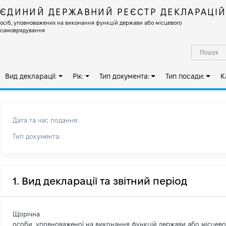
ЄДИНИЙ ДЕРЖАВНИЙ РЕЄСТР ДЕКЛАРАЦІ
осіб, уповноважених на виконання функцій держави або місцевого
самоврядування
Вид декларації:
Рік:
Тип документа:
Тип посади:
К
Дата та час подання:
Тип документа:
1. Вид декларації та звітний період
Щорічна
особи, уповноваженої на виконання функцій держави або місцев