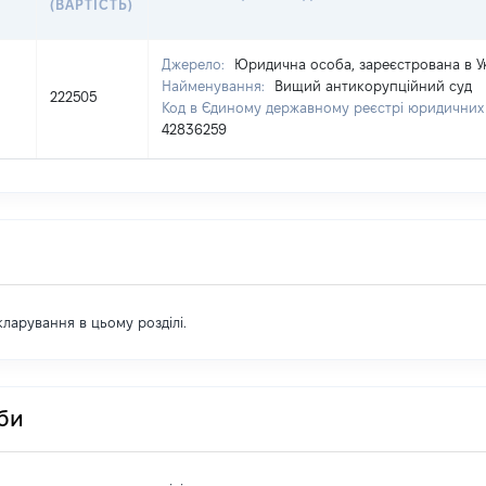
(ВАРТІСТЬ)
Джерело:
Юридична особа, зареєстрована в Ук
Найменування:
Вищий антикорупційний суд
222505
Код в Єдиному державному реєстрі юридичних о
42836259
екларування в цьому розділі.
оби