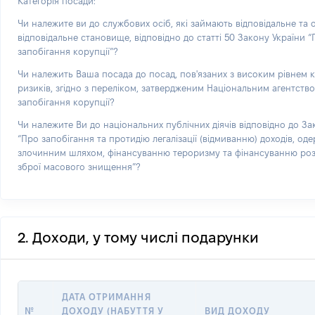
Категорія посади:
Чи належите ви до службових осіб, які займають відповідальне та
відповідальне становище, відповідно до статті 50 Закону України 
запобігання корупції”?
Чи належить Ваша посада до посад, пов'язаних з високим рівнем 
ризиків, згідно з переліком, затвердженим Національним агентств
запобігання корупції?
Чи належите Ви до національних публічних діячів відповідно до За
“Про запобігання та протидію легалізації (відмиванню) доходів, од
злочинним шляхом, фінансуванню тероризму та фінансуванню р
зброї масового знищення”?
2. Доходи, у тому числі подарунки
ДАТА ОТРИМАННЯ
№
ДОХОДУ (НАБУТТЯ У
ВИД ДОХОДУ