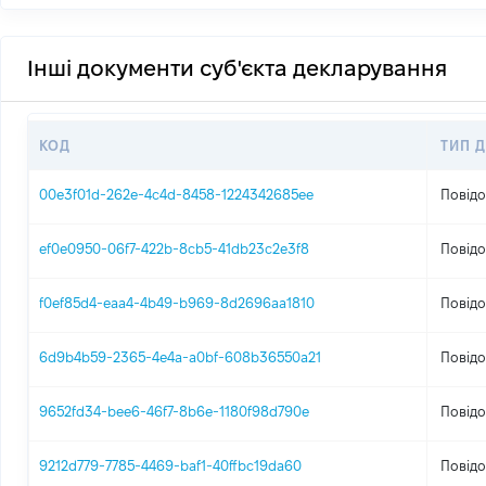
Інші документи суб'єкта декларування
КОД
ТИП 
00e3f01d-262e-4c4d-8458-1224342685ee
Повідо
ef0e0950-06f7-422b-8cb5-41db23c2e3f8
Повідо
f0ef85d4-eaa4-4b49-b969-8d2696aa1810
Повідо
6d9b4b59-2365-4e4a-a0bf-608b36550a21
Повідо
9652fd34-bee6-46f7-8b6e-1180f98d790e
Повідо
9212d779-7785-4469-baf1-40ffbc19da60
Повідо