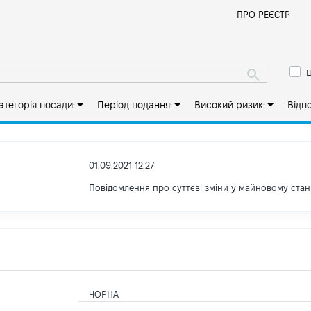
Й
ПРО РЕЄСТР
ш
атегорія посади:
Період подання:
Високий ризик:
Відп
01.09.2021 12:27
Повідомлення про суттєві зміни y майновому стан
ЧОРНА