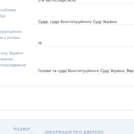
[Не застосовується]
 особливо
“Про
Судді, судді Конституційного Суду України
корупційних
ом з питань
Ні
кону України
ержаних
озповсюдження
Голови та судді Конституційного Суду України, Вер
РОЗМІР
ІНФОРМАЦІЯ ПРО ДЖЕРЕЛО