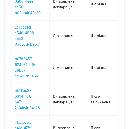
0a8d-4eee-
Виправлена
Щорічна
2
aa30-
декларація
b02bb4045a50
2c1355ed-
c346-4808-
Декларація
Щорічна
2
a5e0-
03decdcb9bf7
b0799437-
6230-42d8-
Декларація
Щорічна
2
a6b5-
cc3d6d91a6a1
3f7dfac9-
5654-4d8f-
Виправлена
Після
2
be3f-
декларація
звільнення
7b04e4d94a28
f4ccbdbb-
c41e-47fc-
Виправлена
Після