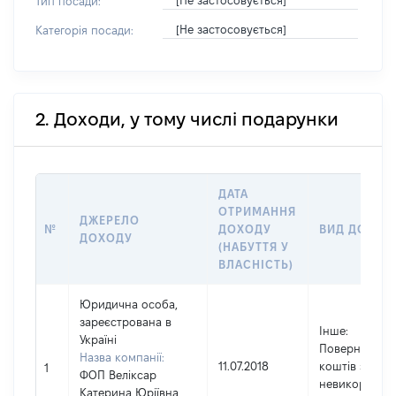
[Не застосовується]
Тип посади:
[Не застосовується]
Категорія посади:
2. Доходи, у тому числі подарунки
ДАТА
ОТРИМАННЯ
ДЖЕРЕЛО
№
ДОХОДУ
ВИД ДОХОД
ДОХОДУ
(НАБУТТЯ У
ВЛАСНІСТЬ)
Юридична особа,
зареєстрована в
Інше
:
Україні
Повернення
Назва компанії:
11.07.2018
коштів за
1
ФОП Веліксар
невикороста
Катерина Юріївна