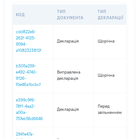
ТИП
ТИП
КОД
П
ДОКУМЕНТА
ДЕКЛАРАЦІЇ
cdd822e6-
262f-4125-
Декларація
Щорічна
2
9594-
a1082323812f
b305a259-
e492-4740-
Виправлена
Щорічна
2
9126-
декларація
f0e46a1bcbcf
e399c9f6-
01
78f1-4aa2-
Перед
Декларація
-
a00a-
звільненням
18
757eb56d6646
2941e47a-