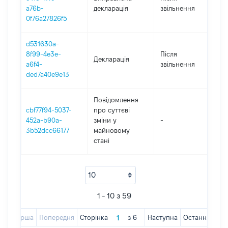
2
a76b-
декларація
звільнення
0f76a27826f5
d531630a-
8f99-4e3e-
Після
Декларація
2
a6f4-
звільнення
ded7a40e9e13
Повідомлення
cbf77f94-5037-
про суттєві
452a-b90a-
зміни y
-
2
3b52dcc66177
майновому
стані
1 - 10 з 59
Перша
Попередня
Сторінка
з
6
Наступна
Остання