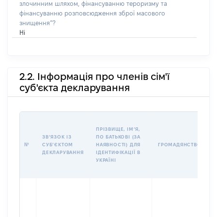
злочинним шляхом, фінансуванню тероризму та
фінансуванню розповсюдження зброї масового
знищення”?
Ні
2.2. Інформація про членів сім'ї
суб'єкта декларування
П
ПРІЗВИЩЕ, ІМʼЯ,
Б
ЗВʼЯЗОК ІЗ
ПО БАТЬКОВІ (ЗА
І
№
СУБʼЄКТОМ
НАЯВНОСТІ) ДЛЯ
ГРОМАДЯНСТВО
М
ДЕКЛАРУВАННЯ
ІДЕНТИФІКАЦІЇ В
УКРАЇНІ