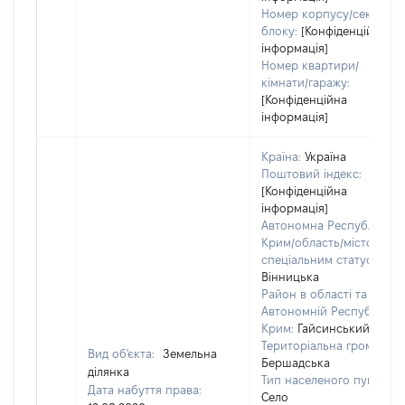
Номер корпусу/секції/
блоку:
[Конфіденційна
інформація]
Номер квартири/
кімнати/гаражу:
[Конфіденційна
інформація]
Країна:
Україна
Поштовий індекс:
[Конфіденційна
інформація]
Автономна Республіка
Крим/область/місто зі
спеціальним статусом:
Вінницька
Район в області та
Автономній Республіці
Крим:
Гайсинський
Територіальна громада:
Вид об'єкта:
Земельна
Бершадська
ділянка
Тип населеного пункту:
Дата набуття права:
Село