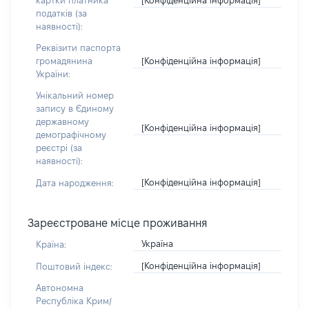
картки платника
податків (за
наявності):
Реквізити паспорта
[Конфіденційна інформація]
громадянина
України:
Унікальний номер
запису в Єдиному
державному
[Конфіденційна інформація]
демографічному
реєстрі (за
наявності):
[Конфіденційна інформація]
Дата народження:
Зареєстроване місце проживання
Україна
Країна:
[Конфіденційна інформація]
Поштовий індекс:
Автономна
Республіка Крим/