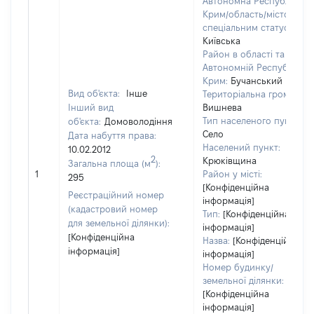
Автономна Республіка
Крим/область/місто зі
спеціальним статусом:
Київська
Район в області та
Автономній Республіці
Крим:
Бучанський
Вид об'єкта:
Інше
Територіальна громада:
Інший вид
Вишнева
Тип населеного пункту:
об'єкта:
Домоволодіння
Село
Дата набуття права:
Населений пункт:
10.02.2012
2
Крюківщина
Загальна площа (м
):
1
Район у місті:
295
[Конфіденційна
Реєстраційний номер
інформація]
(кадастровий номер
Тип:
[Конфіденційна
для земельної ділянки):
інформація]
[Конфіденційна
Назва:
[Конфіденційна
інформація]
інформація]
Номер будинку/
земельної ділянки:
[Конфіденційна
інформація]