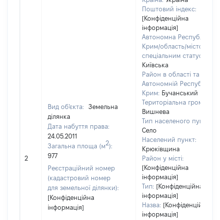
Поштовий індекс:
[Конфіденційна
інформація]
Автономна Республіка
Крим/область/місто зі
спеціальним статусом:
Київська
Район в області та
Автономній Республіці
Крим:
Бучанський
Територіальна громада:
Вид об'єкта:
Земельна
Вишнева
ділянка
Тип населеного пункту:
Дата набуття права:
Село
24.05.2011
Населений пункт:
2
Загальна площа (м
):
Крюківщина
977
2
Район у місті:
[Конфіденційна
Реєстраційний номер
інформація]
(кадастровий номер
Тип:
[Конфіденційна
для земельної ділянки):
інформація]
[Конфіденційна
Назва:
[Конфіденційна
інформація]
інформація]