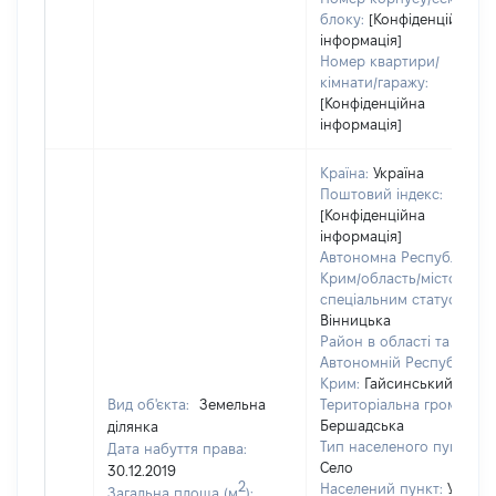
блоку:
[Конфіденційна
інформація]
Номер квартири/
кімнати/гаражу:
[Конфіденційна
інформація]
Країна:
Україна
Поштовий індекс:
[Конфіденційна
інформація]
Автономна Республіка
Крим/область/місто зі
спеціальним статусом:
Вінницька
Район в області та
Автономній Республіці
Крим:
Гайсинський
Вид об'єкта:
Земельна
Територіальна громада:
Бершадська
ділянка
Тип населеного пункту:
Дата набуття права:
Село
30.12.2019
2
Населений пункт:
Устя
Загальна площа (м
):