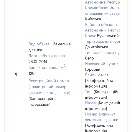
Автономна Республіка
Крим/область/місто зі
спеціальним статусом:
Київська
Район в області та
Автономній Республіці
Крим:
Бучанський
Територіальна громада:
Вид об'єкта:
Земельна
Дмитрівська
ділянка
Тип населеного пункту:
Дата набуття права:
Село
23.05.2014
Населений пункт:
2
Загальна площа (м
):
Горбовичі
120
5
Район у місті:
[Конфіденційна
Реєстраційний номер
інформація]
(кадастровий номер
Тип:
[Конфіденційна
для земельної ділянки):
інформація]
[Конфіденційна
Назва:
[Конфіденційна
інформація]
інформація]
Номер будинку/
земельної ділянки:
[Конфіденційна
інформація]