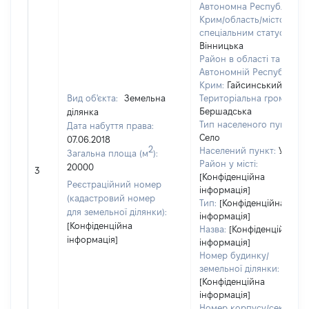
Автономна Республіка
Крим/область/місто зі
спеціальним статусом:
Вінницька
Район в області та
Автономній Республіці
Крим:
Гайсинський
Вид об'єкта:
Земельна
Територіальна громада:
Бершадська
ділянка
Тип населеного пункту:
Дата набуття права:
Село
07.06.2018
2
Населений пункт:
Устя
Загальна площа (м
):
Район у місті:
20000
3
[Конфіденційна
Реєстраційний номер
інформація]
(кадастровий номер
Тип:
[Конфіденційна
для земельної ділянки):
інформація]
[Конфіденційна
Назва:
[Конфіденційна
інформація]
інформація]
Номер будинку/
земельної ділянки:
[Конфіденційна
інформація]
Номер корпусу/секції/