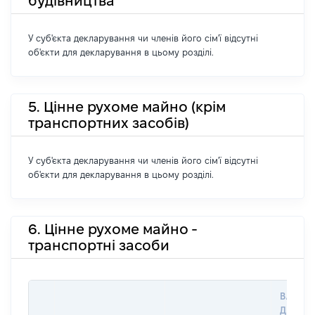
будівництва
У суб'єкта декларування чи членів його сім'ї відсутні
об'єкти для декларування в цьому розділі.
5. Цінне рухоме майно (крім
транспортних засобів)
У суб'єкта декларування чи членів його сім'ї відсутні
об'єкти для декларування в цьому розділі.
6. Цінне рухоме майно -
транспортні засоби
ВАРТІС
ДАТУ Н