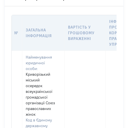
ІНФОРМА
ВАРТІСТЬ У
ПРО ПЕР
ЗАГАЛЬНА
№
ГРОШОВОМУ
КОРПОРА
ІНФОРМАЦІЯ
ВИРАЖЕННІ
ПРАВ В
УПРАВЛІ
Найменування
юридичної
особи:
Криворізький
міський
осередок
всеукраїнської
громадської
організації Союз
православних
жінок
Код в Єдиному
державному