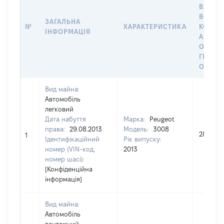
ВЛАСН
ВОЛОД
ЗАГАЛЬНА
№
ХАРАКТЕРИСТИКА
КОРИС
ІНФОРМАЦІЯ
АБО З
ОСТА
ГРОШ
ОЦІНК
Вид майна:
Автомобіль
легковий
Дата набуття
Марка:
Peugeot
права:
29.08.2013
Модель:
3008
280000
1
Ідентифікаційний
Рік випуску:
номер (VIN-код,
2013
номер шасі):
[Конфіденційна
інформація]
Вид майна:
Автомобіль