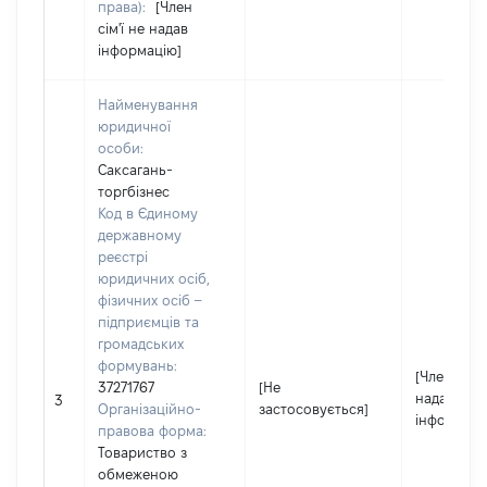
права):
[Член
сім'ї не надав
інформацію]
Найменування
юридичної
особи:
Саксагань-
торгбізнес
Код в Єдиному
державному
реєстрі
юридичних осіб,
фізичних осіб –
підприємців та
громадських
формувань:
[Член сім'ї
37271767
[Не
надав
3
Організаційно-
застосовується]
інформаці
правова форма:
Товариство з
обмеженою