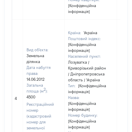
[Конфіденційна
інформація]
Країна:
Україна
Поштовий індекс:
[Конфіденційна
Вид об'єкта:
інформація]
Земельна
Населений пункт:
ділянка
Лозуватка /
Дата набуття
Криворізький район
права:
/ Дніпропетровська
14.06.2012
область / Україна
Загальна
Тип:
[Конфіденційна
2
площа (м
):
інформація]
4500
Назва:
40750
4
[Конфіденційна
Реєстраційний
інформація]
номер
Номер будинку:
(кадастровий
[Конфіденційна
номер для
інформація]
земельної