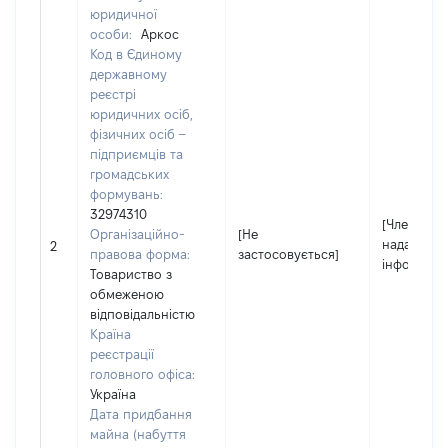
юридичної
особи:
Аркос
Код в Єдиному
державному
реєстрі
юридичних осіб,
фізичних осіб –
підприємців та
громадських
формувань:
32974310
[Член сім'ї
Організаційно-
[Не
надав
2
правова форма:
застосовується]
інформаці
Товариство з
обмеженою
відповідальністю
Країна
реєстрації
головного офіса:
Україна
Дата придбання
майна (набуття