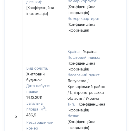
Номер корпусу:
ділянки):
[Конфіденційна
[Конфіденційна
інформація]
інформація]
Номер квартири:
[Конфіденційна
інформація]
Країна:
Україна
Поштовий індекс:
[Конфіденційна
Вид об'єкта:
інформація]
Житловий
Населений пункт:
будинок
Лозуватка /
Дата набуття
Криворізький район
права:
/ Дніпропетровська
14.12.2011
область / Україна
Загальна
Тип:
[Конфіденційна
2
площа (м
):
інформація]
486,9
Назва:
18008
5
[Конфіденційна
Реєстраційний
інформація]
номер