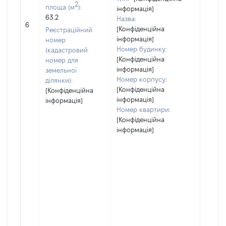
2
площа (м
):
інформація]
63.2
Назва:
[Не
6
[Конфіденційна
засто
Реєстраційний
інформація]
номер
Номер будинку:
(кадастровий
[Конфіденційна
номер для
інформація]
земельної
Номер корпусу:
ділянки):
[Конфіденційна
[Конфіденційна
інформація]
інформація]
Номер квартири:
[Конфіденційна
інформація]