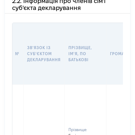
2.2. Інформація про членів сім'ї
суб'єкта декларування
ЗВ'ЯЗОК ІЗ
ПРІЗВИЩЕ,
№
СУБ'ЄКТОМ
ІМ'Я, ПО
ГРОМАДЯН
ДЕКЛАРУВАННЯ
БАТЬКОВІ
Прізвище: