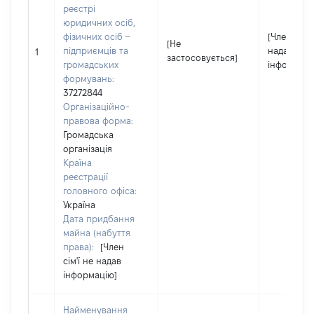
реєстрі
юридичних осіб,
фізичних осіб –
[Член сім'ї
[Не
підприємців та
надав
1
застосовується]
громадських
інформаці
формувань:
37272844
Організаційно-
правова форма:
Громадська
організація
Країна
реєстрації
головного офіса:
Україна
Дата придбання
майна (набуття
права):
[Член
сім'ї не надав
інформацію]
Найменування