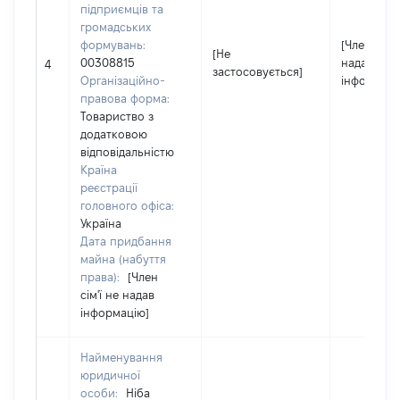
підприємців та
громадських
формувань:
[Член сім'ї
[Не
00308815
надав
4
застосовується]
Організаційно-
інформаці
правова форма:
Товариство з
додатковою
відповідальністю
Країна
реєстрації
головного офіса:
Україна
Дата придбання
майна (набуття
права):
[Член
сім'ї не надав
інформацію]
Найменування
юридичної
особи:
Ніба