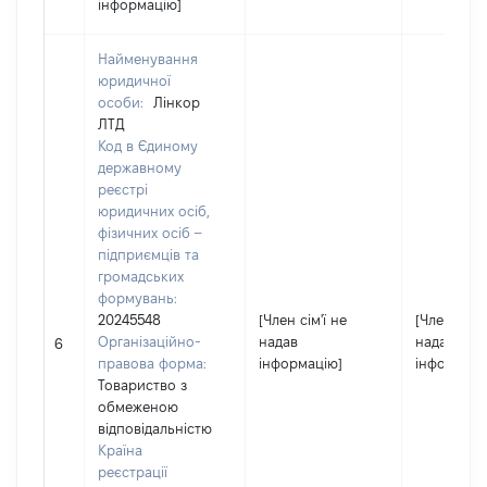
інформацію]
Найменування
юридичної
особи:
Лінкор
ЛТД
Код в Єдиному
державному
реєстрі
юридичних осіб,
фізичних осіб –
підприємців та
громадських
формувань:
20245548
[Член сім'ї не
[Член сім'ї
Організаційно-
надав
надав
6
правова форма:
інформацію]
інформаці
Товариство з
обмеженою
відповідальністю
Країна
реєстрації