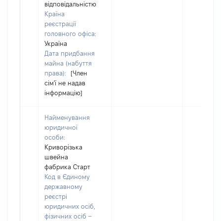
відповідальністю
Країна
реєстрації
головного офіса:
Україна
Дата придбання
майна (набуття
права):
[Член
сім'ї не надав
інформацію]
Найменування
юридичної
особи:
Криворізька
швейна
фабрика Старт
Код в Єдиному
державному
реєстрі
юридичних осіб,
фізичних осіб –