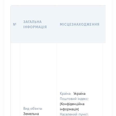
ВАРТ
ДАТУ
ЗАГАЛЬНА
ПРАВ
№
МІСЦЕЗНАХОДЖЕННЯ
ІНФОРМАЦІЯ
ОСТ
ГРО
ОЦІ
Країна:
Україна
Поштовий індекс:
[Конфіденційна
Вид об'єкта:
інформація]
Земельна
Населений пункт: