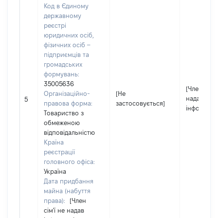
Код в Єдиному
державному
реєстрі
юридичних осіб,
фізичних осіб –
підприємців та
громадських
формувань:
35005636
[Член сім'ї
Організаційно-
[Не
надав
5
правова форма:
застосовується]
інформаці
Товариство з
обмеженою
відповідальністю
Країна
реєстрації
головного офіса:
Україна
Дата придбання
майна (набуття
права):
[Член
сім'ї не надав