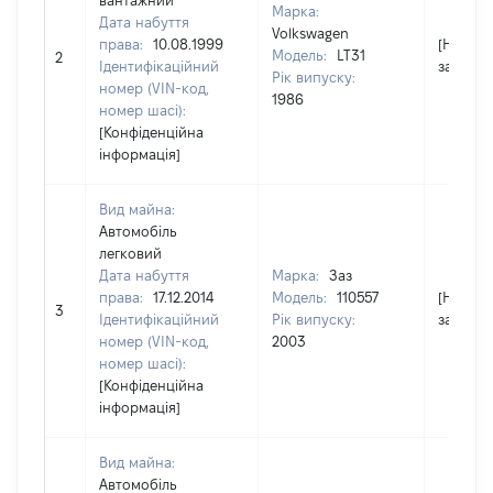
вантажний
Марка:
Дата набуття
Volkswagen
права:
10.08.1999
[Не
Модель:
LT31
2
Ідентифікаційний
застосо
Рік випуску:
номер (VIN-код,
1986
номер шасі):
[Конфіденційна
інформація]
Вид майна:
Автомобіль
легковий
Дата набуття
Марка:
Заз
права:
17.12.2014
Модель:
110557
[Не
3
Ідентифікаційний
Рік випуску:
застосо
номер (VIN-код,
2003
номер шасі):
[Конфіденційна
інформація]
Вид майна:
Автомобіль