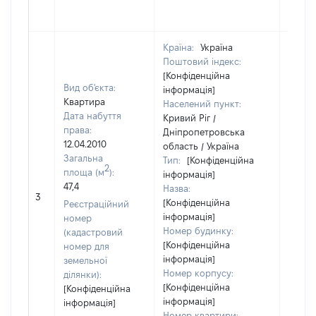
Країна:
Україна
Поштовий індекс:
[Конфіденційна
Вид об'єкта:
інформація]
Квартира
Населений пункт:
Дата набуття
Кривий Ріг /
права:
Дніпропетровська
12.04.2010
область / Україна
Загальна
Тип:
[Конфіденційна
2
площа (м
):
інформація]
47,4
Назва:
14315
3
[Конфіденційна
Реєстраційний
інформація]
номер
Номер будинку:
(кадастровий
[Конфіденційна
номер для
інформація]
земельної
Номер корпусу:
ділянки):
[Конфіденційна
[Конфіденційна
інформація]
інформація]
Номер квартири: