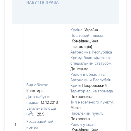
НАБУТТЯ ПРАВА
ГР
ОЦІ
ГРН
Країна:
Україна
Поштовий індекс:
[Конфіденційна
інформація]
Автономна Республіка
Крим/область/місто зі
спеціальним статусом:
Донецька
Район в області та
Автономній Республіці
Вид об'єкта:
Крим:
Покровський
Квартира
Територіальна громада:
Дата набуття
Покровська
Тип населеного пункту:
права:
13.12.2018
109
Місто
Загальна площа
Тип
2
Населений пункт:
(м
):
28.9
варт
Покровськ
обʼє
Реєстраційний
1
Район у місті:
варт
номер
[Конфіденційна