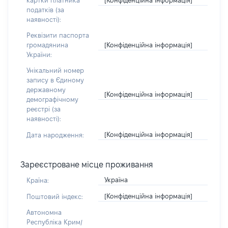
картки платника
податків (за
наявності):
Реквізити паспорта
[Конфіденційна інформація]
громадянина
України:
Унікальний номер
запису в Єдиному
державному
[Конфіденційна інформація]
демографічному
реєстрі (за
наявності):
[Конфіденційна інформація]
Дата народження:
Зареєстроване місце проживання
Україна
Країна:
[Конфіденційна інформація]
Поштовий індекс:
Автономна
Республіка Крим/