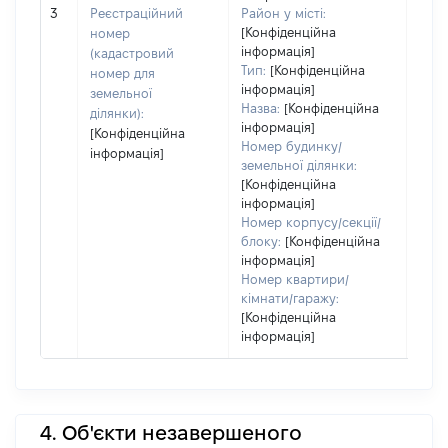
обʼє
3
Реєстраційний
Район у місті:
варт
[Конфіденційна
номер
дату
інформація]
(кадастровий
набу
Тип:
[Конфіденційна
номер для
пра
інформація]
земельної
Назва:
[Конфіденційна
ділянки):
інформація]
[Конфіденційна
Номер будинку/
інформація]
земельної ділянки:
[Конфіденційна
інформація]
Номер корпусу/секції/
блоку:
[Конфіденційна
інформація]
Номер квартири/
кімнати/гаражу:
[Конфіденційна
інформація]
4. Об'єкти незавершеного