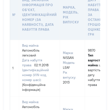
ВИД, ЗАГАЛЬНА
ДАТУ
ІНФОРМАЦІЯ ПРО
НАБУТТЯ
МАРКА,
ОБʼЄКТ,
ПРАВА АБО
МОДЕЛЬ,
№
ІДЕНТИФІКАЦІЙНИЙ
ЗА
РІК
НОМЕР (ЗА
ОСТАННЬО
ВИПУСКУ
НАЯВНОСТІ), ДАТА
ГРОШОВОЮ
НАБУТТЯ ПРАВА
ОЦІНКОЮ,
ГРН
Вид майна:
Автомобіль
9870
Марка:
легковий
Тип
NISSAN
Дата набуття
вартості
Модель:
права:
02.11.2018
майна:
це
LEAF
1
Ідентифікаційний
вартість на
Рік
номер (VIN-код,
дату
випуску:
номер шасі):
набуття
2013
[Конфіденційна
права
інформація]
Вид майна:
Автомобіль
Марка: