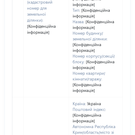
дату
(кадастровий
інформація]
набу
номер для
Тип:
[Конфіденційна
пра
земельної
інформація]
ділянки):
Назва:
[Конфіденційна
[Конфіденційна
інформація]
інформація]
Номер будинку/
земельної ділянки:
[Конфіденційна
інформація]
Номер корпусу/секції/
блоку:
[Конфіденційна
інформація]
Номер квартири/
кімнати/гаражу:
[Конфіденційна
інформація]
Країна:
Україна
Поштовий індекс:
[Конфіденційна
інформація]
Автономна Республіка
Крим/область/місто зі