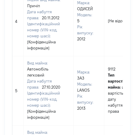
Марка:
Причіп
ОДИСЕЙ
Дата набуття
Модель:
права:
20.11.2012
5
[Не відомо]
4
Ідентифікаційний
Рік
номер (VIN-код,
випуску:
номер шасі):
2012
[Конфіденційна
інформація]
Вид майна:
Автомобіль
9112
Марка:
легковий
Тип
ЗАЗ
Дата набуття
вартості
Модель:
права:
27.10.2020
майна:
це
LANOS
5
Ідентифікаційний
вартість на
Рік
номер (VIN-код,
дату
випуску:
номер шасі):
набуття
2013
[Конфіденційна
права
інформація]
Вид майна: