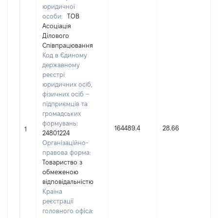
юридичної
особи:
ТОВ
Асоціація
Ділового
Співпрацювання
Код в Єдиному
державному
реєстрі
юридичних осіб,
фізичних осіб –
підприємців та
громадських
формувань:
164489.4
28.66
1
24801224
Організаційно-
правова форма:
Товариство з
обмеженою
відповідальністю
Країна
реєстрації
головного офіса: