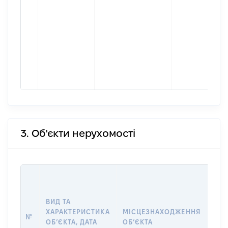
3. Об'єкти нерухомості
ВАР
ДАТ
НАБ
ВИД ТА
ПРА
ХАРАКТЕРИСТИКА
МІСЦЕЗНАХОДЖЕННЯ
№
ЗА
ОБʼЄКТА, ДАТА
ОБʼЄКТА
ОС