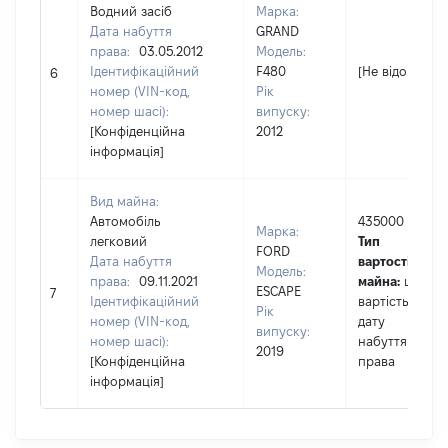
Водний засіб
Марка:
Дата набуття
GRAND
права:
03.05.2012
Модель:
Ідентифікаційний
F480
[Не відомо]
6
номер (VIN-код,
Рік
номер шасі):
випуску:
[Конфіденційна
2012
інформація]
Вид майна:
Автомобіль
435000
Марка:
легковий
Тип
FORD
Дата набуття
вартості
Модель:
права:
09.11.2021
майна:
це
ESCAPE
7
Ідентифікаційний
вартість на
Рік
номер (VIN-код,
дату
випуску:
номер шасі):
набуття
2019
[Конфіденційна
права
інформація]