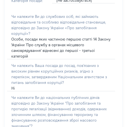
[Не застосовується]
Категорія посади:
Чи належите Ви до службових осіб, які займають
відповідальне та особливо відповідальне становище,
відповідно до Закону України «Про запобігання
корупції»?
Особи, посади яких частиною першою статті 14 Закону
України 'Про службу в органах місцевого
самоврядування' віднесені до першої - третьої
категорій
Чи належить Ваша посада до посад, пов'язаних з
високим рівнем корупційних ризиків, згідно з
переліком, затвердженим Національним агентством з
питань запобігання корупції?
Ні
Чи належите Ви до національних публічних діячів
відповідно до Закону України “Про запобігання та
протидію легалізації (відмиванню) доходів, одержаних
злочинним шляхом, фінансуванню тероризму та
фінансуванню розповсюдження зброї масового
знищення”?