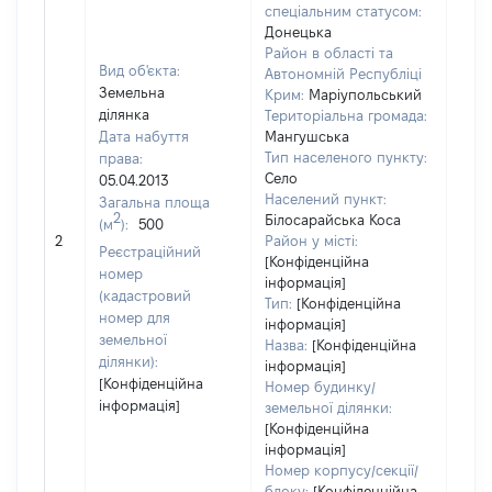
спеціальним статусом:
Донецька
Район в області та
Вид об'єкта:
Автономній Республіці
Земельна
Крим:
Маріупольський
ділянка
Територіальна громада:
Дата набуття
Мангушська
Тип населеного пункту:
права:
Село
05.04.2013
Населений пункт:
Загальна площа
2
Білосарайська Коса
(м
):
500
[Не 
2
Район у місті:
Реєстраційний
[Конфіденційна
номер
інформація]
(кадастровий
Тип:
[Конфіденційна
номер для
інформація]
земельної
Назва:
[Конфіденційна
ділянки):
інформація]
[Конфіденційна
Номер будинку/
інформація]
земельної ділянки:
[Конфіденційна
інформація]
Номер корпусу/секції/
блоку:
[Конфіденційна