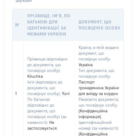
держави
ПРІЗВИЩЕ, ІМ’Я, ПО
БАТЬКОВІ ДЛЯ
ДОКУМЕНТ, ЩО
№
ІДЕНТИФІКАЦІЇ ЗА
ПОСВІДЧУЄ ОСОБУ
МЕЖАМИ УКРАЇНИ
Країна, в якій видано
документ, що
Прізвище (відповідно
посвідчує особу:
до документа, що
Україна
посвідчує особу):
Тип документа, що
Kliuchka
посвідчує особу:
Ім’я (відповідно до
Паспорт
документа, що
громадянина України
1
посвідчує особу):
Yurii
для виїзду за кордон
По батькові
Реквізити документа,
(відповідно до
що посвідчує особу:
документа, що
[Конфіденційна
посвідчує особу) (за
інформація]
наявності):
Не
Ідентифікаційний
застосовується
номер (за наявності):
[Конфіденційна