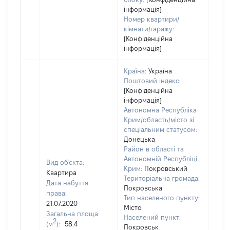
інформація]
Номер квартири/
кімнати/гаражу:
[Конфіденційна
інформація]
Країна:
Україна
Поштовий індекс:
[Конфіденційна
інформація]
Автономна Республіка
Крим/область/місто зі
спеціальним статусом:
Донецька
Район в області та
Автономній Республіці
Вид об'єкта:
Крим:
Покровський
Квартира
Територіальна громада:
Дата набуття
Покровська
права:
Тип населеного пункту:
2062
21.07.2020
Місто
Тип
Загальна площа
Населений пункт:
варт
2
(м
):
58.4
Покровськ