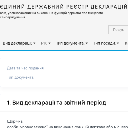
ЄДИНИЙ ДЕРЖАВНИЙ РЕЄСТР ДЕКЛАРАЦІ
осіб, уповноважених на виконання функцій держави або місцевого
самоврядування
Вид декларації:
Рік:
Тип документа:
Тип посади:
К
Дата та час подання:
Тип документа:
1. Вид декларації та звітний період
Щорічна
особи, уповноваженої на виконання функцій держави або місцев