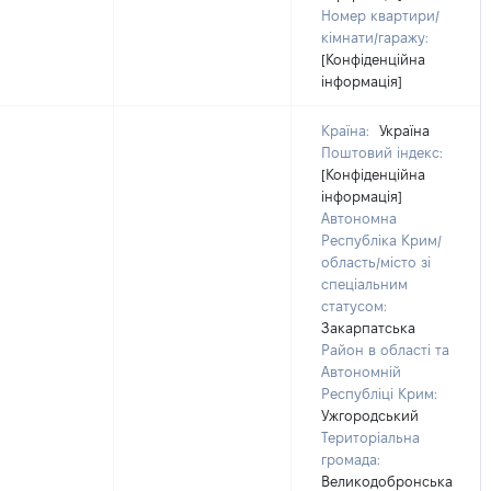
Номер квартири/
кімнати/гаражу:
[Конфіденційна
інформація]
Країна:
Україна
Поштовий індекс:
[Конфіденційна
інформація]
Автономна
Республіка Крим/
область/місто зі
спеціальним
статусом:
Закарпатська
Район в області та
Автономній
Республіці Крим:
Ужгородський
Територіальна
громада:
Великодобронська