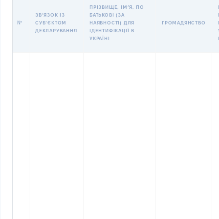
ПРІЗВИЩЕ, ІМʼЯ, ПО
ЗВʼЯЗОК ІЗ
БАТЬКОВІ (ЗА
№
СУБʼЄКТОМ
НАЯВНОСТІ) ДЛЯ
ГРОМАДЯНСТВО
ДЕКЛАРУВАННЯ
ІДЕНТИФІКАЦІЇ В
УКРАЇНІ