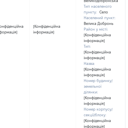
Великодобронська
Тип населеного
пункту:
Село
Населений пункт:
Велика Добронь
Конфіденційна
[Конфіденційна
Район у місті:
нформація]
інформація]
[Конфіденційна
інформація]
Тип:
[Конфіденційна
інформація]
Назва:
[Конфіденційна
інформація]
Номер будинку/
земельної
ділянки:
[Конфіденційна
інформація]
Номер корпусу/
секції/блоку:
[Конфіденційна
інформація]