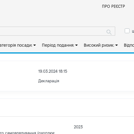
Й
ПРО РЕЄСТР
ш
атегорія посади:
Період подання:
Високий ризик:
Відп
19.03.2024 18:15
Декларація
2023
ого самоврядування (охоплює