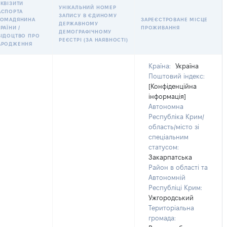
ЕКВІЗИТИ
УНІКАЛЬНИЙ НОМЕР
АСПОРТА
ЗАПИСУ В ЄДИНОМУ
РОМАДЯНИНА
ЗАРЕЄСТРОВАНЕ МІСЦЕ
ДЕРЖАВНОМУ
РАЇНИ /
ПРОЖИВАННЯ
ДЕМОГРАФІЧНОМУ
ВІДОЦТВО ПРО
РЕЄСТРІ (ЗА НАЯВНОСТІ)
АРОДЖЕННЯ
Країна:
Україна
Поштовий індекс:
[Конфіденційна
інформація]
Автономна
Республіка Крим/
область/місто зі
спеціальним
статусом:
Закарпатська
Район в області та
Автономній
Республіці Крим:
Ужгородський
Територіальна
громада: