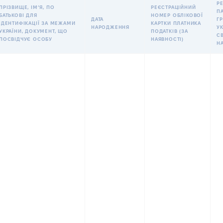
Р
ПРІЗВИЩЕ, ІМʼЯ, ПО
РЕЄСТРАЦІЙНИЙ
П
БАТЬКОВІ ДЛЯ
НОМЕР ОБЛІКОВОЇ
ДАТА
Г
ІДЕНТИФІКАЦІЇ ЗА МЕЖАМИ
КАРТКИ ПЛАТНИКА
НАРОДЖЕННЯ
УК
УКРАЇНИ, ДОКУМЕНТ, ЩО
ПОДАТКІВ (ЗА
С
ПОСВІДЧУЄ ОСОБУ
НАЯВНОСТІ)
Н