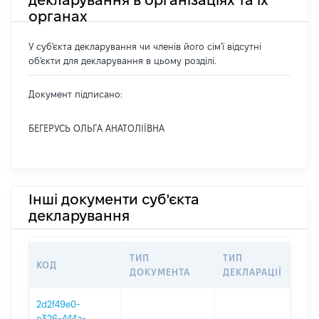
декларування в організаціях та їх
органах
У суб'єкта декларування чи членів його сім'ї відсутні
об'єкти для декларування в цьому розділі.
Документ підписано:
БЕГЕРУСЬ ОЛЬГА АНАТОЛІЇВНА
Інші документи суб'єкта
декларування
ТИП
ТИП
КОД
ПЕ
ДОКУМЕНТА
ДЕКЛАРАЦІЇ
2d2f49e0-
e326-444a-