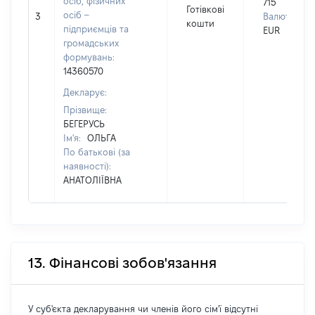
осіб, фізичних
715
Готівкові
осіб –
3
Валюта:
кошти
підприємців та
EUR
громадських
формувань:
14360570
Декларує:
Прізвище:
БЕГЕРУСЬ
Ім'я:
ОЛЬГА
По батькові (за
наявності):
АНАТОЛІЇВНА
13. Фінансові зобов'язання
У суб'єкта декларування чи членів його сім'ї відсутні