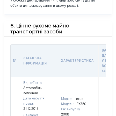
У суб'єкта декларування чи членів його сім'ї відсутні
об'єкти для декларування в цьому розділі.
6. Цінне рухоме майно -
транспортні засоби
ВАРТІС
ДАТУ Н
ЗАГАЛЬНА
№
ХАРАКТЕРИСТИКА
У ВЛАС
ІНФОРМАЦІЯ
ВОЛОДІ
КОРИС
Вид об'єкта:
Автомобіль
легковий
Дата набуття
Марка:
Lexus
права:
Модель:
RX350
31.12.2018
Рік випуску:
2008
Декларує: