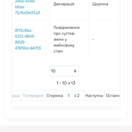
24ba-439a-
Декларація
Щорічна
201
b6aa-
72c8d2fe33a3
Повідомлення
8f13c8ba-
про суттєві
63f2-4806-
зміни y
-
201
8829-
майновому
47659dc44053
стані
1 - 10 з 13
Перша
Попередня
Сторінка
з
2
Наступна
Остання