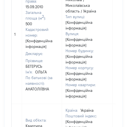
права:
Миколаївська
15.09.2010
область / Україна
Загальна
2
Тип вулиці:
площа (м
):
[Конфіденційна
500
інформація]
Кадастровий
Вулиця:
1
5000
номер:
[Конфіденційна
[Конфіденційна
інформація]
інформація]
Номер будинку:
Декларує:
[Конфіденційна
Прізвище:
інформація]
БЕГЕРУСЬ
Номер корпусу:
Ім'я:
ОЛЬГА
[Конфіденційна
По батькові (за
інформація]
наявності):
Номер квартири:
АНАТОЛІЇВНА
[Конфіденційна
інформація]
Країна:
Україна
Поштовий індекс:
Вид об'єкта:
[Конфіденційна
Квартира