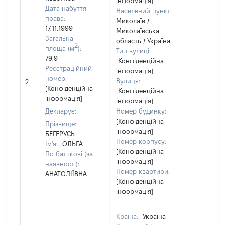
інформація]
Дата набуття
Населений пункт:
права:
Миколаїв /
17.11.1999
Миколаївська
Загальна
область / Україна
2
площа (м
):
Тип вулиці:
79.9
[Конфіденційна
Реєстраційний
інформація]
номер:
Вулиця:
2
14
[Конфіденційна
[Конфіденційна
інформація]
інформація]
Декларує:
Номер будинку:
[Конфіденційна
Прізвище:
інформація]
БЕГЕРУСЬ
Номер корпусу:
Ім'я:
ОЛЬГА
[Конфіденційна
По батькові (за
інформація]
наявності):
Номер квартири:
АНАТОЛІЇВНА
[Конфіденційна
інформація]
Країна:
Україна