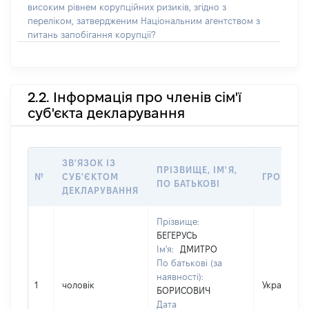
високим рівнем корупційних ризиків, згідно з
переліком, затвердженим Національним агентством з
питань запобігання корупції?
2.2. Інформація про членів сім'ї
суб'єкта декларування
ЗВ'ЯЗОК ІЗ
ПРІЗВИЩЕ, ІМ'Я,
№
СУБ'ЄКТОМ
ГРОМАДЯ
ПО БАТЬКОВІ
ДЕКЛАРУВАННЯ
Прізвище:
БЕГЕРУСЬ
Ім'я:
ДМИТРО
По батькові (за
наявності):
1
чоловік
Україна
БОРИСОВИЧ
Дата