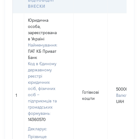
ВІДПОВІДНІ
ВНЕСКИ
Юридична
особа,
зареєстрована
в Україні
Найменування:
ПАТ КБ Приват
Банк
Код в Єдиному
державному
реєстрі
юридичних
осіб, фізичних
50000
Готівкові
осіб –
1
Валюта:
кошти
підприємців та
UAH
громадських
формувань:
14360570
Декларує:
Прізвище: