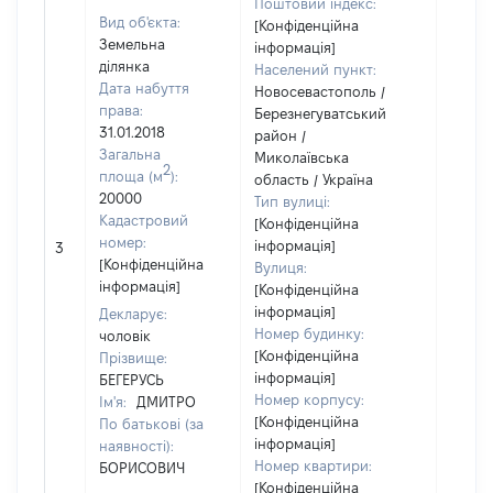
Поштовий індекс:
Вид об'єкта:
[Конфіденційна
Земельна
інформація]
ділянка
Населений пункт:
Дата набуття
Новосевастополь /
права:
Березнегуватський
31.01.2018
район /
Загальна
Миколаївська
2
площа (м
):
область / Україна
20000
Тип вулиці:
Кадастровий
[Конфіденційна
[Не
номер:
інформація]
3
відом
[Конфіденційна
Вулиця:
інформація]
[Конфіденційна
інформація]
Декларує:
Номер будинку:
чоловік
[Конфіденційна
Прізвище:
інформація]
БЕГЕРУСЬ
Номер корпусу:
Ім'я:
ДМИТРО
[Конфіденційна
По батькові (за
інформація]
наявності):
Номер квартири:
БОРИСОВИЧ
[Конфіденційна