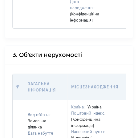
Дата
народження:
[Конфіденційна
інформація]
3. Об'єкти нерухомості
ВАРТ
ЗАГАЛЬНА
№
МІСЦЕЗНАХОДЖЕННЯ
НА Д
ІНФОРМАЦІЯ
НАБУ
Країна:
Україна
Поштовий індекс:
Вид об'єкта:
[Конфіденційна
Земельна
інформація]
ділянка
Населений пункт:
Дата набуття
Миколаїв /