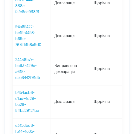
Декларація
Щорічна
202
838e-
fafc6cc938f3
94a65422-
be15-4458-
Декларація
Щорічна
202
b69e-
767513b8a9d0
24438b77-
ba93-429c-
Виправлена
Щорічна
202
a618-
декларація
c5e8442f91d5
b454acb8-
e1ad-4d29-
Декларація
Щорічна
202
ba28-
8ffba29124ae
e315dbd8-
fb14-4c05-