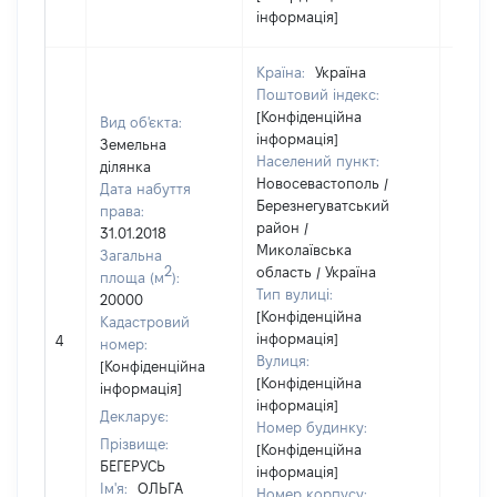
інформація]
Країна:
Україна
Поштовий індекс:
[Конфіденційна
Вид об'єкта:
інформація]
Земельна
Населений пункт:
ділянка
Новосевастополь /
Дата набуття
Березнегуватський
права:
район /
31.01.2018
Миколаївська
Загальна
2
область / Україна
площа (м
):
Тип вулиці:
20000
[Конфіденційна
Кадастровий
[Не
інформація]
4
номер:
відом
Вулиця:
[Конфіденційна
[Конфіденційна
інформація]
інформація]
Декларує:
Номер будинку:
Прізвище:
[Конфіденційна
БЕГЕРУСЬ
інформація]
Ім'я:
ОЛЬГА
Номер корпусу: