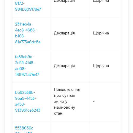
Декларація
Щорічна
202
8172-
984b609178e7
2311eb4a-
4ec6-4686-
Декларація
Щорічна
202
b166-
81a773a6dc8a
fa89eb9d-
2c55-4148-
Декларація
Щорічна
202
ad08-
139974c77e47
Повідомлення
bb92538b-
про суттєві
9ba9-4453-
зміни y
-
202
a450-
майновому
913951ce3243
стані
5538636c-