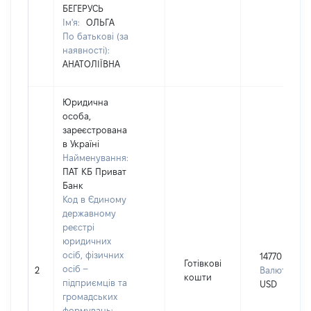
БЕГЕРУСЬ
Ім'я:
ОЛЬГА
По батькові (за
наявності):
АНАТОЛІЇВНА
Юридична
особа,
зареєстрована
в Україні
Найменування:
ПАТ КБ Приват
Банк
Код в Єдиному
державному
реєстрі
юридичних
осіб, фізичних
14770
Готівкові
осіб –
2
Валюта:
кошти
підприємців та
USD
громадських
формувань: