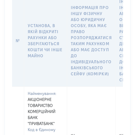
ІНФОР
ІНФОРМАЦІЯ ПРО
ІНШУ 
ІНШУ ФІЗИЧНУ
АБО Ю
АБО ЮРИДИЧНУ
ОСОБУ,
УСТАНОВА, В
ОСОБУ, ЯКА МАЄ
ВІДКР
ЯКІЙ ВІДКРИТІ
ПРАВО
РАХУНО
РАХУНКИ АБО
РОЗПОРЯДЖАТИСЯ
СУБ’ЄК
№
ЗБЕРІГАЮТЬСЯ
ТАКИМ РАХУНКОМ
ДЕКЛА
КОШТИ ЧИ ІНШЕ
АБО МАЄ ДОСТУП
АБО ЧЛ
МАЙНО
ДО
СІМ’Ї 
ІНДИВІДУАЛЬНОГО
ДОГОВ
БАНКІВСЬКОГО
ІНДИВ
СЕЙФУ (КОМІРКИ)
БАНКІ
СЕЙФУ 
Найменування:
АКЦІОНЕРНЕ
ТОВАРИСТВО
КОМЕРЦІЙНИЙ
БАНК
"ПРИВАТБАНК"
Код в Єдиному