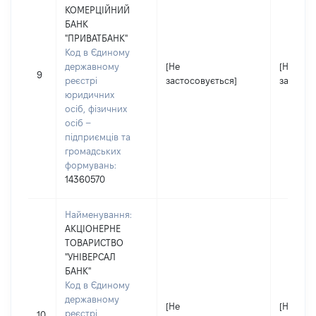
КОМЕРЦІЙНИЙ
БАНК
"ПРИВАТБАНК"
Код в Єдиному
державному
[Не
[Не
9
реєстрі
застосовується]
застосо
юридичних
осіб, фізичних
осіб –
підприємців та
громадських
формувань:
14360570
Найменування:
АКЦІОНЕРНЕ
ТОВАРИСТВО
"УНІВЕРСАЛ
БАНК"
Код в Єдиному
державному
[Не
[Не
реєстрі
10