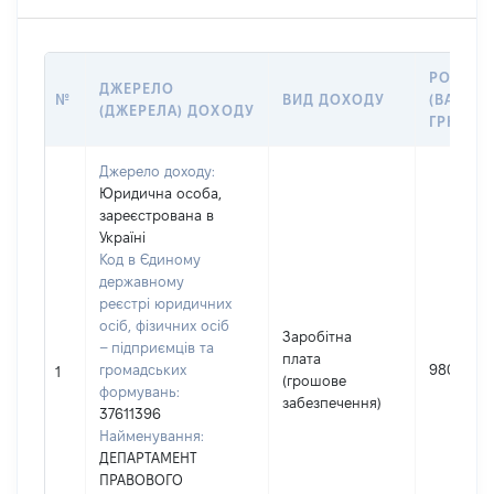
РОЗМІР
ДЖЕРЕЛО
№
ВИД ДОХОДУ
(ВАРТІС
(ДЖЕРЕЛА) ДОХОДУ
ГРН
Джерело доходу:
Юридична особа,
зареєстрована в
Україні
Код в Єдиному
державному
реєстрі юридичних
осіб, фізичних осіб
Заробітна
– підприємців та
плата
громадських
98000
1
(грошове
формувань:
забезпечення)
37611396
Найменування:
ДЕПАРТАМЕНТ
ПРАВОВОГО