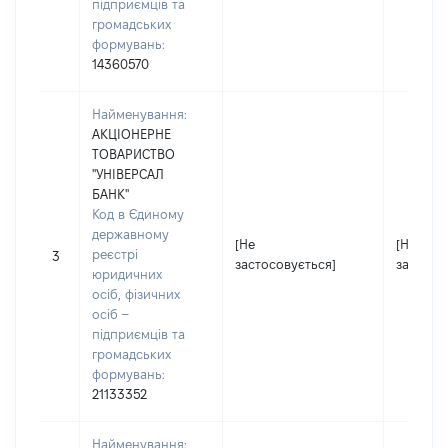
підприємців та
громадських
формувань:
14360570
Найменування:
АКЦІОНЕРНЕ
ТОВАРИСТВО
"УНІВЕРСАЛ
БАНК"
Код в Єдиному
державному
[Не
[Не
реєстрі
3
застосовується]
застосо
юридичних
осіб, фізичних
осіб –
підприємців та
громадських
формувань:
21133352
Найменування: