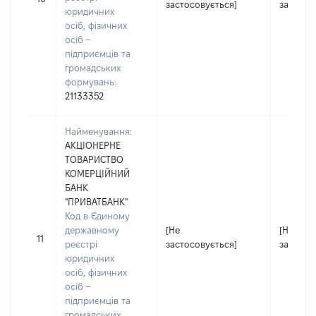
застосовується]
застосо
юридичних
осіб, фізичних
осіб –
підприємців та
громадських
формувань:
21133352
Найменування:
АКЦІОНЕРНЕ
ТОВАРИСТВО
КОМЕРЦІЙНИЙ
БАНК
"ПРИВАТБАНК"
Код в Єдиному
державному
[Не
[Не
11
реєстрі
застосовується]
застосо
юридичних
осіб, фізичних
осіб –
підприємців та
громадських