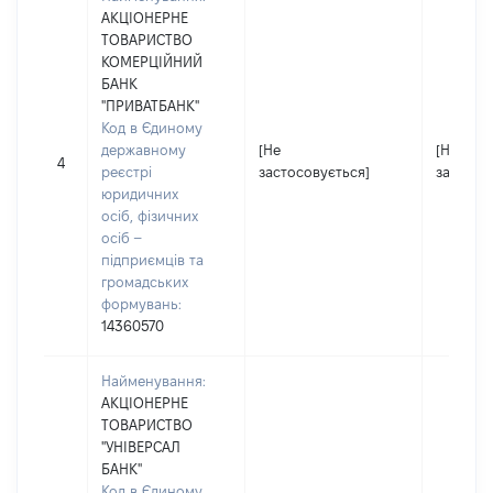
АКЦІОНЕРНЕ
ТОВАРИСТВО
КОМЕРЦІЙНИЙ
БАНК
"ПРИВАТБАНК"
Код в Єдиному
державному
[Не
[Не
4
реєстрі
застосовується]
застосо
юридичних
осіб, фізичних
осіб –
підприємців та
громадських
формувань:
14360570
Найменування:
АКЦІОНЕРНЕ
ТОВАРИСТВО
"УНІВЕРСАЛ
БАНК"
Код в Єдиному