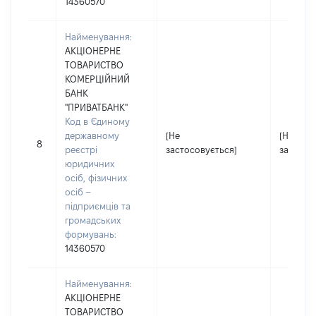
14360570
Найменування:
АКЦІОНЕРНЕ
ТОВАРИСТВО
КОМЕРЦІЙНИЙ
БАНК
"ПРИВАТБАНК"
Код в Єдиному
державному
[Не
[Не
8
реєстрі
застосовується]
застосо
юридичних
осіб, фізичних
осіб –
підприємців та
громадських
формувань:
14360570
Найменування:
АКЦІОНЕРНЕ
ТОВАРИСТВО