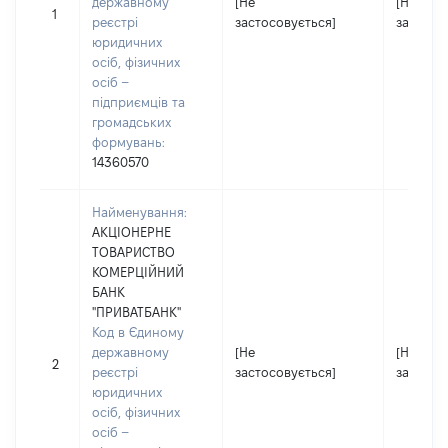
державному
[Не
[Не
1
реєстрі
застосовується]
застосо
юридичних
осіб, фізичних
осіб –
підприємців та
громадських
формувань:
14360570
Найменування:
АКЦІОНЕРНЕ
ТОВАРИСТВО
КОМЕРЦІЙНИЙ
БАНК
"ПРИВАТБАНК"
Код в Єдиному
державному
[Не
[Не
2
реєстрі
застосовується]
застосо
юридичних
осіб, фізичних
осіб –