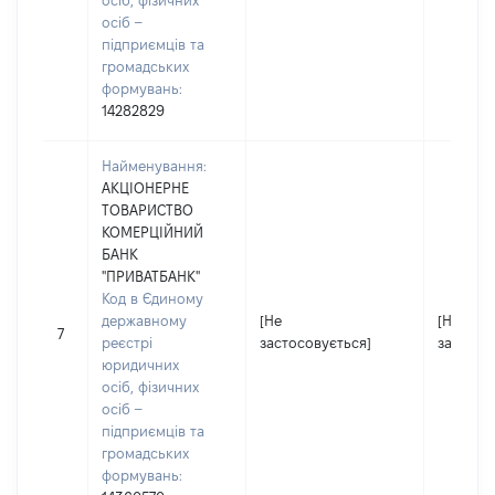
осіб, фізичних
осіб –
підприємців та
громадських
формувань:
14282829
Найменування:
АКЦІОНЕРНЕ
ТОВАРИСТВО
КОМЕРЦІЙНИЙ
БАНК
"ПРИВАТБАНК"
Код в Єдиному
державному
[Не
[Не
7
реєстрі
застосовується]
застосо
юридичних
осіб, фізичних
осіб –
підприємців та
громадських
формувань: