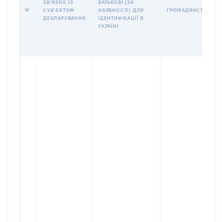
ЗВʼЯЗОК ІЗ
БАТЬКОВІ (ЗА
№
СУБʼЄКТОМ
НАЯВНОСТІ) ДЛЯ
ГРОМАДЯНСТВО
ДЕКЛАРУВАННЯ
ІДЕНТИФІКАЦІЇ В
УКРАЇНІ