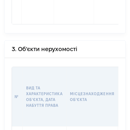
3. Об'єкти нерухомості
ВАР
ДАТ
НАБ
ВИД ТА
ПРА
ХАРАКТЕРИСТИКА
МІСЦЕЗНАХОДЖЕННЯ
№
ЗА
ОБʼЄКТА, ДАТА
ОБʼЄКТА
ОС
НАБУТТЯ ПРАВА
ГР
ОЦІ
ГРН