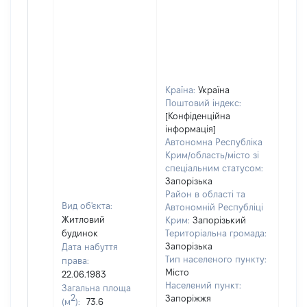
Країна:
Україна
Поштовий індекс:
[Конфіденційна
інформація]
Автономна Республіка
Крим/область/місто зі
спеціальним статусом:
Запорізька
Район в області та
Вид об'єкта:
Автономній Республіці
Житловий
Крим:
Запорізький
будинок
Територіальна громада:
Запорізька
Дата набуття
Тип населеного пункту:
права:
1505
Місто
22.06.1983
Тип
Населений пункт:
Загальна площа
варт
2
Запоріжжя
(м
):
73.6
обʼє