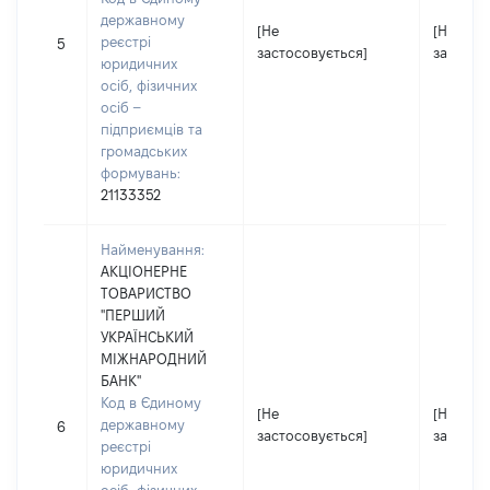
державному
[Не
[Не
реєстрі
5
застосовується]
застосо
юридичних
осіб, фізичних
осіб –
підприємців та
громадських
формувань:
21133352
Найменування:
АКЦІОНЕРНЕ
ТОВАРИСТВО
"ПЕРШИЙ
УКРАЇНСЬКИЙ
МІЖНАРОДНИЙ
БАНК"
Код в Єдиному
[Не
[Не
державному
6
застосовується]
застосо
реєстрі
юридичних