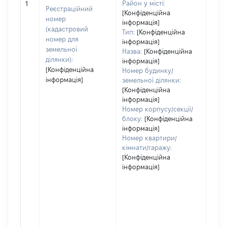
Район у місті:
1
варт
Реєстраційний
[Конфіденційна
дату
номер
інформація]
набу
(кадастровий
Тип:
[Конфіденційна
пра
номер для
інформація]
земельної
Назва:
[Конфіденційна
ділянки):
інформація]
[Конфіденційна
Номер будинку/
інформація]
земельної ділянки:
[Конфіденційна
інформація]
Номер корпусу/секції/
блоку:
[Конфіденційна
інформація]
Номер квартири/
кімнати/гаражу:
[Конфіденційна
інформація]