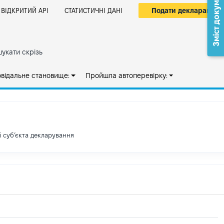
Зміст документа
Подати декларацію
ВІДКРИТИЙ АРІ
СТАТИСТИЧНІ ДАНІ
укати скрізь
овідальне становище:
Пройшла автоперевірку:
і субʼєкта декларування