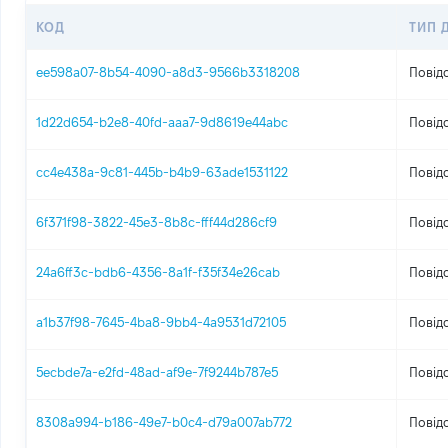
КОД
ТИП 
ee598a07-8b54-4090-a8d3-9566b3318208
Повід
1d22d654-b2e8-40fd-aaa7-9d8619e44abc
Повід
cc4e438a-9c81-445b-b4b9-63ade1531122
Повід
6f371f98-3822-45e3-8b8c-fff44d286cf9
Повід
24a6ff3c-bdb6-4356-8a1f-f35f34e26cab
Повід
a1b37f98-7645-4ba8-9bb4-4a9531d72105
Повід
5ecbde7a-e2fd-48ad-af9e-7f9244b787e5
Повід
8308a994-b186-49e7-b0c4-d79a007ab772
Повід