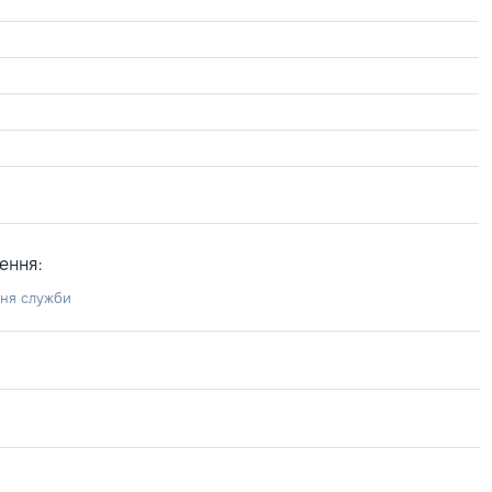
ення:
ння служби