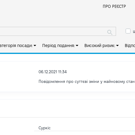
Й
ПРО РЕЄСТР
ш
атегорія посади:
Період подання:
Високий ризик:
Відп
06.12.2021 11:34
Повідомлення про суттєві зміни у майновому стан
Суркіс