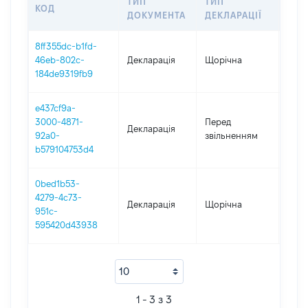
ТИП
ТИП
КОД
ПЕР
ДОКУМЕНТА
ДЕКЛАРАЦІЇ
8ff355dc-b1fd-
46eb-802c-
Декларація
Щорічна
2021
184de9319fb9
e437cf9a-
01.01
3000-4871-
Перед
Декларація
-
92a0-
звільненням
15.0
b579104753d4
0bed1b53-
4279-4c73-
Декларація
Щорічна
2020
951c-
595420d43938
1 - 3 з 3