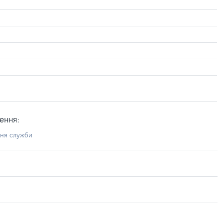
ення:
ння служби