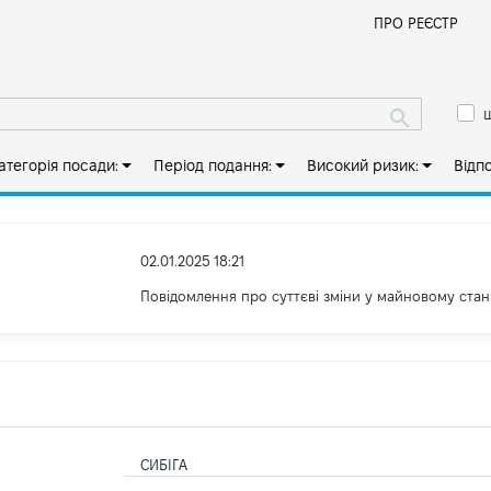
Й
ПРО РЕЄСТР
ш
атегорія посади:
Період подання:
Високий ризик:
Відп
02.01.2025 18:21
Повідомлення про суттєві зміни у майновому стан
СИБІГА