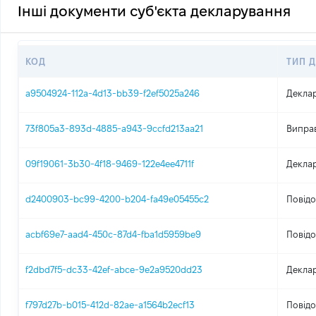
Інші документи суб'єкта декларування
КОД
ТИП 
a9504924-112a-4d13-bb39-f2ef5025a246
Деклар
73f805a3-893d-4885-a943-9ccfd213aa21
Виправ
09f19061-3b30-4f18-9469-122e4ee4711f
Деклар
d2400903-bc99-4200-b204-fa49e05455c2
Повідо
acbf69e7-aad4-450c-87d4-fba1d5959be9
Повідо
f2dbd7f5-dc33-42ef-abce-9e2a9520dd23
Деклар
f797d27b-b015-412d-82ae-a1564b2ecf13
Повідо