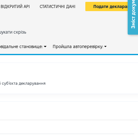
Зміст документа
Подати декларацію
ВІДКРИТИЙ АРІ
СТАТИСТИЧНІ ДАНІ
укати скрізь
овідальне становище:
Пройшла автоперевірку:
і субʼєкта декларування