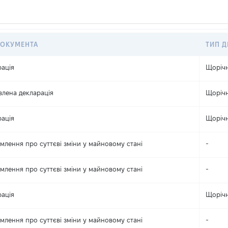
ДОКУМЕНТА
ТИП Д
ація
Щоріч
лена декларація
Щоріч
ація
Щоріч
млення про суттєві зміни y майновому стані
-
млення про суттєві зміни y майновому стані
-
ація
Щоріч
млення про суттєві зміни y майновому стані
-