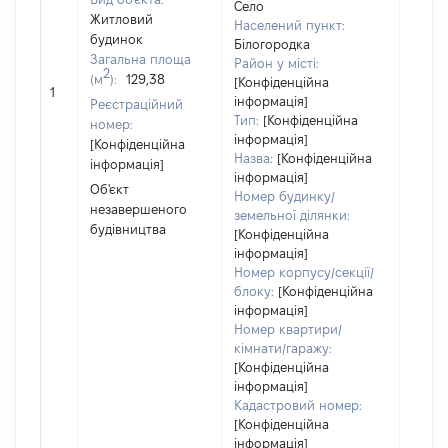
Село
Житловий
спіль
Населений пункт:
будинок
власн
Білогородка
Загальна площа
перед
Район у місті:
2
(м
):
129,38
в оре
[Конфіденційна
1
іншом
інформація]
Реєстраційний
корис
Тип:
[Конфіденційна
номер:
інформація]
незал
[Конфіденційна
Назва:
[Конфіденційна
прав
інформація]
інформація]
підст
Об'єкт
Номер будинку/
набут
незавершеного
земельної ділянки:
прав
будівництва
[Конфіденційна
Об'єк
інформація]
повні
Номер корпусу/секції/
частк
блоку:
[Конфіденційна
побу
інформація]
матер
Номер квартири/
за ко
кімнати/гаражу:
суб'є
[Конфіденційна
декл
інформація]
або ч
Кадастровий номер:
[Конфіденційна
його с
інформація]