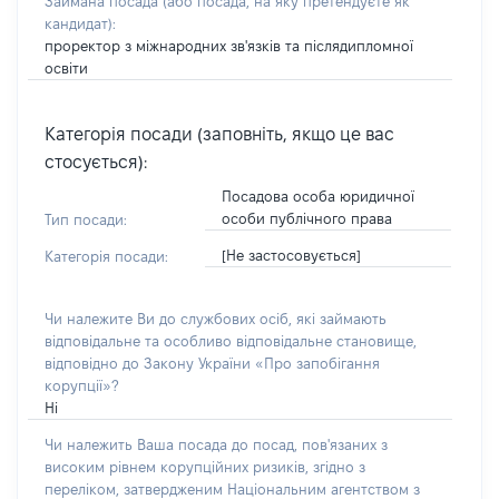
Займана посада
(або посада, на яку претендуєте як
кандидат)
:
проректор з міжнародних зв'язків та післядипломної
освіти
Категорія посади (заповніть, якщо це вас
стосується):
Посадова особа юридичної
особи публічного права
Тип посади:
[Не застосовується]
Категорія посади:
Чи належите Ви до службових осіб, які займають
відповідальне та особливо відповідальне становище,
відповідно до Закону України «Про запобігання
корупції»?
Ні
Чи належить Ваша посада до посад, пов'язаних з
високим рівнем корупційних ризиків, згідно з
переліком, затвердженим Національним агентством з