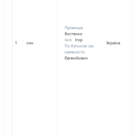
Прізвище:
Костенко
Ім'я:
Ігор
1
син
Україна
По батькові (за
наявності):
Євгенійович