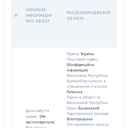
ЗАГАЛЬНА
ПІДС
МІСЦЕЗНАХОДЖЕННЯ
№
ІНФОРМАЦІЯ
ДЕК
ОБʼЄКТА
ПРО ОБʼЄКТ
ОБʼЄ
Країна:
Україна
Поштовий індекс:
Об'єк
[Конфіденційна
розт
інформація]
на зе
Автономна Республіка
ділян
Крим/область/місто зі
нале
спеціальним статусом:
суб'є
Київська
декл
Район в області та
або ч
Автономній Республіці
його с
Крим:
Бучанський
Дата набуття
праві
Територіальна громада:
права:
[Не
прива
Білогородська
застосовується]
власн
Тип населеного пункту:
Вид об'єкта:
вклю