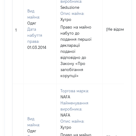
виробника:
Seduzione
Вид
Опис майна:
майна:
Хутро
Одяг
Право на майно
Дата
[Не відомо]
1
набуто до
набуття
подання першої
права:
декларації
01.03.2014
поданої
відповідно до
Закону «Про
запобігання
корупції»
Торгова марка:
NAFA
Найменування
виробника:
NAFA
Вид
Опис майна:
майна:
Хутро
Одяг
Право на майно