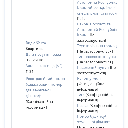
Автономна Республіка
Крим/область/місто зі
спеціальним статусом:
Київ
Район в області та
Автономній Республіці
Крим:
[Не
застосовується]
Вид об'єкта:
Територіальна громада:
Квартира
[Не застосовується]
Дата набуття права:
Тип населеного пункту:
03.12.2018
[Не застосовується]
2
Загальна площа (м
):
Населений пункт:
[Не
110,1
застосовується]
1
Район у місті:
Реєстраційний номер
[Конфіденційна
(кадастровий номер
інформація]
для земельної
Тип:
[Конфіденційна
ділянки):
інформація]
[Конфіденційна
Назва:
[Конфіденційна
інформація]
інформація]
Номер будинку/
земельної ділянки:
[Конфіденційна