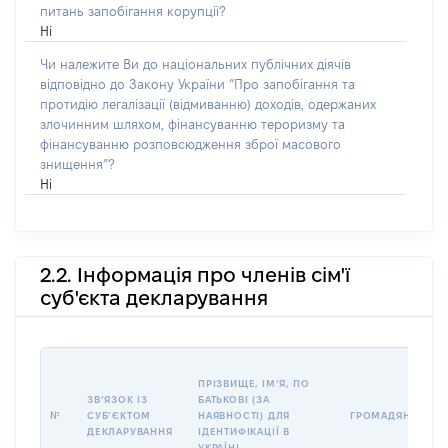
питань запобігання корупції?
Ні
Чи належите Ви до національних публічних діячів
відповідно до Закону України “Про запобігання та
протидію легалізації (відмиванню) доходів, одержаних
злочинним шляхом, фінансуванню тероризму та
фінансуванню розповсюдження зброї масового
знищення”?
Ні
2.2. Інформація про членів сім'ї
суб'єкта декларування
ПРІЗВИЩЕ, ІМʼЯ, ПО
ЗВʼЯЗОК ІЗ
БАТЬКОВІ (ЗА
№
СУБʼЄКТОМ
НАЯВНОСТІ) ДЛЯ
ГРОМАДЯНСТВО
ДЕКЛАРУВАННЯ
ІДЕНТИФІКАЦІЇ В
УКРАЇНІ