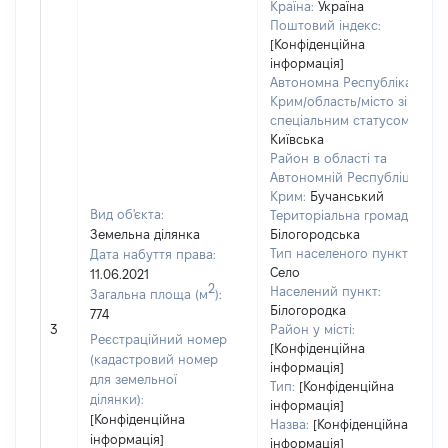
Країна:
Україна
Поштовий індекс:
[Конфіденційна
інформація]
Автономна Республіка
Крим/область/місто зі
спеціальним статусом:
Київська
Район в області та
Автономній Республіці
Крим:
Бучанський
Вид об'єкта:
Територіальна громада:
Земельна ділянка
Білогородська
Тип населеного пункту:
Дата набуття права:
Село
11.06.2021
2
Населений пункт:
Загальна площа (м
):
Білогородка
774
3
Район у місті:
Реєстраційний номер
[Конфіденційна
(кадастровий номер
інформація]
для земельної
Тип:
[Конфіденційна
ділянки):
інформація]
[Конфіденційна
Назва:
[Конфіденційна
інформація]
інформація]