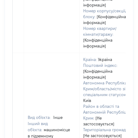
інформація]
Номер корпусу/секції/
блоку:
[Конфіденційна
інформація]
Номер квартири/
кімнати/гаражу:
[Конфіденційна
інформація]
Країна:
Україна
Поштовий індекс:
[Конфіденційна
інформація]
Автономна Республіка
Крим/область/місто зі
спеціальним статусом:
Київ
Район в області та
Автономній Республіці
Вид об'єкта:
Інше
Крим:
[Не
Інший вид
застосовується]
об'єкта:
машиномісце
Територіальна громада:
[Не застосовується]
в підземному