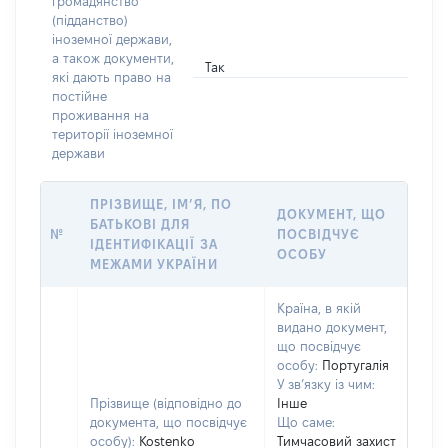
громадянство
(підданство)
іноземної держави,
а також документи,
Так
які дають право на
постійне
проживання на
території іноземної
держави
ПРІЗВИЩЕ, ІМ’Я, ПО
ДОКУМЕНТ, ЩО
БАТЬКОВІ ДЛЯ
№
ПОСВІДЧУЄ
ІДЕНТИФІКАЦІЇ ЗА
ОСОБУ
МЕЖАМИ УКРАЇНИ
Країна, в якій
видано документ,
що посвідчує
особу:
Португалія
У зв’язку із чим:
Прізвище (відповідно до
Інше
документа, що посвідчує
Що саме:
особу):
Kostenko
Тимчасовий захист