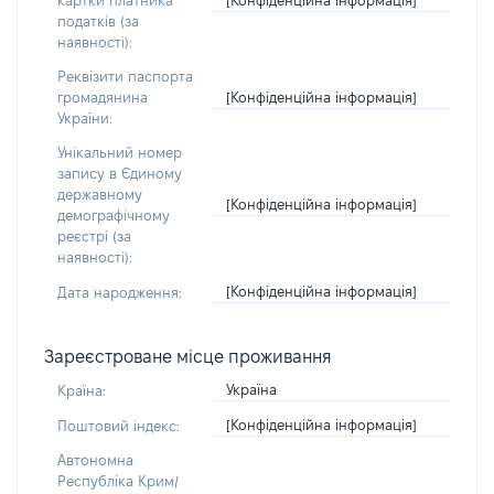
картки платника
податків (за
наявності):
Реквізити паспорта
[Конфіденційна інформація]
громадянина
України:
Унікальний номер
запису в Єдиному
державному
[Конфіденційна інформація]
демографічному
реєстрі (за
наявності):
[Конфіденційна інформація]
Дата народження:
Зареєстроване місце проживання
Україна
Країна:
[Конфіденційна інформація]
Поштовий індекс:
Автономна
Республіка Крим/