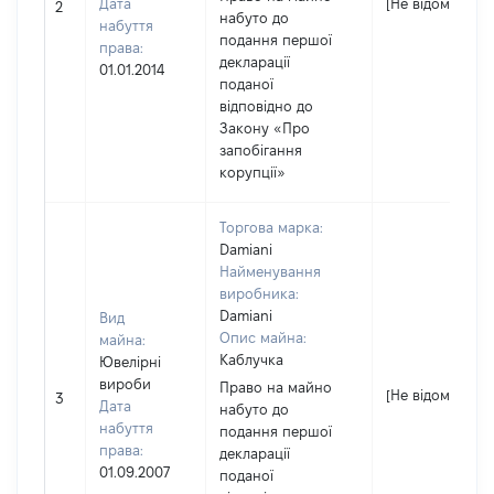
Дата
[Не відомо]
2
набуто до
набуття
подання першої
права:
декларації
01.01.2014
поданої
відповідно до
Закону «Про
запобігання
корупції»
Торгова марка:
Damiani
Найменування
виробника:
Damiani
Вид
Опис майна:
майна:
Каблучка
Ювелірні
вироби
Право на майно
[Не відомо]
3
Дата
набуто до
набуття
подання першої
права:
декларації
01.09.2007
поданої