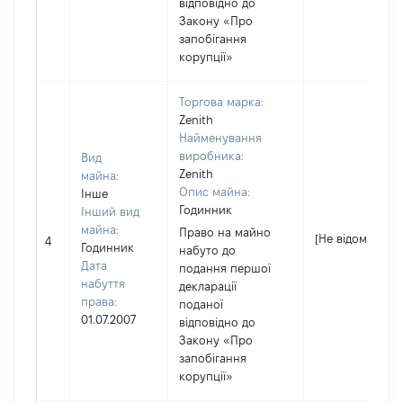
відповідно до
Закону «Про
запобігання
корупції»
Торгова марка:
Zenith
Найменування
виробника:
Вид
Zenith
майна:
Опис майна:
Інше
Годинник
Інший вид
майна:
Право на майно
[Не відомо]
4
Годинник
набуто до
Дата
подання першої
набуття
декларації
права:
поданої
01.07.2007
відповідно до
Закону «Про
запобігання
корупції»