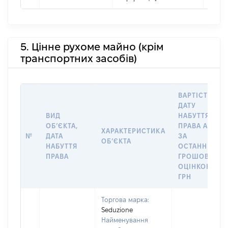
5. Цінне рухоме майно (крім
транспортних засобів)
ВАРТІСТЬ НА
ДАТУ
ВИД
НАБУТТЯ
ОБʼЄКТА,
ПРАВА АБО
ХАРАКТЕРИСТИКА
№
ДАТА
ЗА
ОБʼЄКТА
НАБУТТЯ
ОСТАННЬОЮ
ПРАВА
ГРОШОВОЮ
ОЦІНКОЮ,
ГРН
Торгова марка:
Seduzione
Найменування