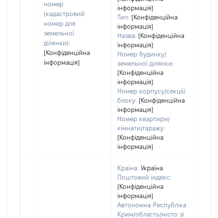
номер
інформація]
(кадастровий
Тип:
[Конфіденційна
номер для
інформація]
земельної
Назва:
[Конфіденційна
ділянки):
інформація]
[Конфіденційна
Номер будинку/
інформація]
земельної ділянки:
[Конфіденційна
інформація]
Номер корпусу/секції/
блоку:
[Конфіденційна
інформація]
Номер квартири/
кімнати/гаражу:
[Конфіденційна
інформація]
Країна:
Україна
Поштовий індекс:
[Конфіденційна
інформація]
Автономна Республіка
Крим/область/місто зі