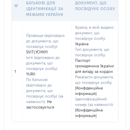
БАТЬКОВІ ДЛЯ
ДОКУМЕНТ, ЩО
№
ІДЕНТИФІКАЦІЇ ЗА
ПОСВІДЧУЄ ОСОБУ
МЕЖАМИ УКРАЇНИ
Країна, в якій видано
документ, що
Прізвище (відповідно
посвідчує особу:
до документа, що
Україна
посвідчує особу):
Тип документа, що
SVITLYCHNYI
посвідчує особу:
Ім’я (відповідно до
Паспорт
документа, що
громадянина України
посвідчує особу):
1
для виїзду за кордон
YURII
Реквізити документа,
По батькові
що посвідчує особу:
(відповідно до
[Конфіденційна
документа, що
інформація]
посвідчує особу) (за
Ідентифікаційний
наявності):
Не
номер (за наявності):
застосовується
[Конфіденційна
інформація]