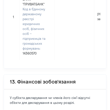
"ПРИВАТБАНК"
Код в Єдиному
державному
[Не
1
реєстрі
застосо
юридичних
осіб, фізичних
осіб –
підприємців та
громадських
формувань:
14360570
13. Фінансові зобов'язання
У суб'єкта декларування чи членів його сім'ї відсутні
об'єкти для декларування в цьому розділі.