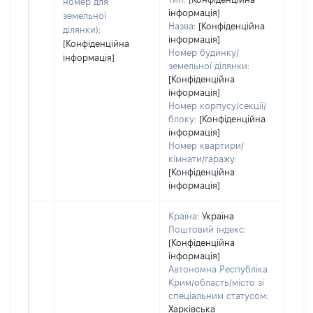
номер для
інформація]
земельної
Назва:
[Конфіденційна
ділянки):
інформація]
[Конфіденційна
Номер будинку/
інформація]
земельної ділянки:
[Конфіденційна
інформація]
Номер корпусу/секції/
блоку:
[Конфіденційна
інформація]
Номер квартири/
кімнати/гаражу:
[Конфіденційна
інформація]
Країна:
Україна
Поштовий індекс:
[Конфіденційна
інформація]
Автономна Республіка
Крим/область/місто зі
спеціальним статусом:
Харківська