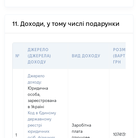
11. Доходи, у тому числі подарунки
ДЖЕРЕЛО
РОЗМІР
№
(ДЖЕРЕЛА)
ВИД ДОХОДУ
(ВАРТІСТЬ)
ДОХОДУ
ГРН
Джерело
доходу:
Юридична
особа,
зареєстрована
в Україні
Код в Єдиному
державному
реєстрі
Заробітна
юридичних
плата
1074139
1
осіб, фізичних
(грошове