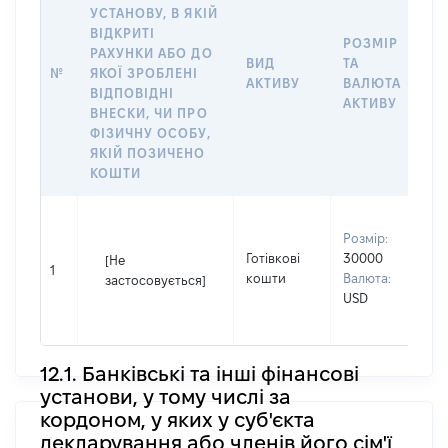
УСТАНОВУ, В ЯКІЙ
ВІДКРИТІ
РОЗМІР
І
РАХУНКИ АБО ДО
ВИД
ТА
О
№
ЯКОЇ ЗРОБЛЕНІ
АКТИВУ
ВАЛЮТА
Н
ВІДПОВІДНІ
АКТИВУ
П
ВНЕСКИ, ЧИ ПРО
ФІЗИЧНУ ОСОБУ,
ЯКІЙ ПОЗИЧЕНО
КОШТИ
В
Розмір:
П
Готівкові
30000
С
[Не
1
кошти
Валюта:
І
застосовується]
USD
П
н
12.1. Банківські та інші фінансові
установи, у тому числі за
кордоном, у яких у суб'єкта
декларування або членів його сім'ї