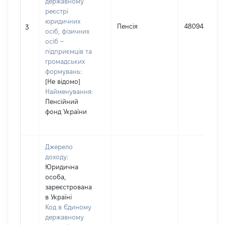
державному
реєстрі
юридичних
Пенсія
48094
3
осіб, фізичних
осіб –
підприємців та
громадських
формувань:
[Не відомо]
Найменування:
Пенсійний
фонд України
Джерело
доходу:
Юридична
особа,
зареєстрована
в Україні
Код в Єдиному
державному