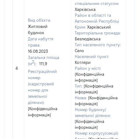
спеціальним статусом:
Харківська
Район в області та
Вид об'єкта:
Автономній Республіці
Житловий
Крим:
Харківський
будинок
Територіальна громада:
Дата набуття
Безлюдівська
Тип населеного пункту:
права:
Село
16.08.2023
Населений пункт:
Загальна площа
2
Котляри
(м
):
111,9
[Не
4
Район у місті:
заст
Реєстраційний
[Конфіденційна
номер
інформація]
(кадастровий
Тип:
[Конфіденційна
номер для
інформація]
земельної
Назва:
[Конфіденційна
ділянки):
інформація]
[Конфіденційна
Номер будинку/
інформація]
земельної ділянки:
[Конфіденційна
інформація]
Номер корпусу/секції/