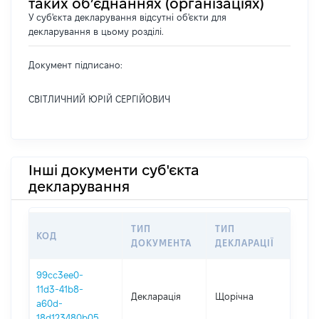
таких об’єднаннях (організаціях)
У суб'єкта декларування відсутні об'єкти для
декларування в цьому розділі.
Документ підписано:
СВІТЛИЧНИЙ ЮРІЙ СЕРГІЙОВИЧ
Інші документи суб'єкта
декларування
ТИП
ТИП
КОД
ПЕ
ДОКУМЕНТА
ДЕКЛАРАЦІЇ
99cc3ee0-
11d3-41b8-
Декларація
Щорічна
202
a60d-
18d123480b05