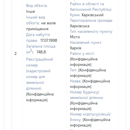
Район в області та
Вид об'єкта:
Автономній Республіці
Інше
Крим:
Харківський
Інший вид
Територіальна громада:
об'єкта:
не жиле
Харківська
приміщення
Тип населеного пункту:
Дата набуття
Місто
права:
17.07.1998
Населений пункт:
Загальна площа
Харків
[Не
2
(м
):
748,8
2
Район у місті:
заст
[Конфіденційна
Реєстраційний
інформація]
номер
Тип:
[Конфіденційна
(кадастровий
інформація]
номер для
Назва:
[Конфіденційна
земельної
інформація]
ділянки):
Номер будинку/
[Конфіденційна
земельної ділянки:
інформація]
[Конфіденційна
інформація]
Номер корпусу/секції/
блоку:
[Конфіденційна
інформація]