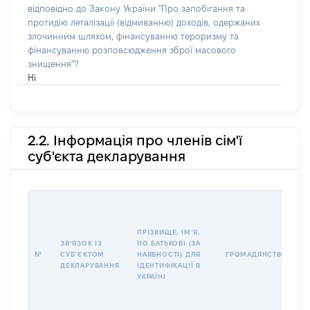
відповідно до Закону України "Про запобігання та
протидію легалізації (відмиванню) доходів, одержаних
злочинним шляхом, фінансуванню тероризму та
фінансуванню розповсюдження зброї масового
знищення"?
Ні
2.2. Інформація про членів сім'ї
суб'єкта декларування
П
І
Б
ПРІЗВИЩЕ, ІМʼЯ,
І
ЗВʼЯЗОК ІЗ
ПО БАТЬКОВІ (ЗА
№
СУБʼЄКТОМ
НАЯВНОСТІ) ДЛЯ
ГРОМАДЯНСТВО
У
ДЕКЛАРУВАННЯ
ІДЕНТИФІКАЦІЇ В
Д
УКРАЇНІ