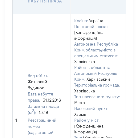
НАБУТТЯ ПРАВА
ГР
ОЦІ
Країна:
Україна
Поштовий індекс:
[Конфіденційна
інформація]
Автономна Республіка
Крим/область/місто зі
спеціальним статусом:
Харківська
Район в області та
Автономній Республіці
Вид об'єкта:
Крим:
Харківський
Житловий
Територіальна громада:
будинок
Харківська
Дата набуття
Тип населеного пункту:
права:
31.12.2016
Місто
Загальна площа
Населений пункт:
2
(м
):
152.9
Харків
[Не
1
Реєстраційний
Район у місті:
заст
[Конфіденційна
номер
інформація]
(кадастровий
Тип:
[Конфіденційна