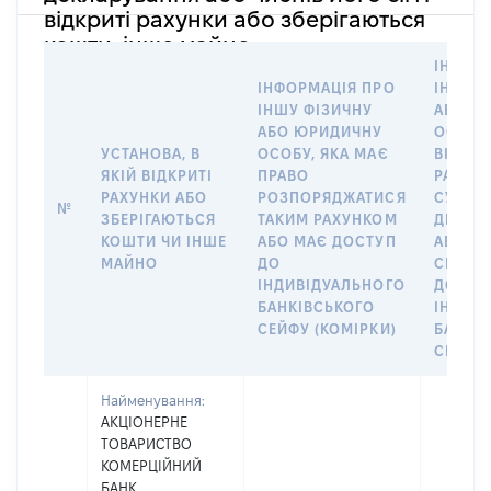
відкриті рахунки або зберігаються
кошти, інше майно
ІНФОР
ІНФОРМАЦІЯ ПРО
ІНШУ 
ІНШУ ФІЗИЧНУ
АБО Ю
АБО ЮРИДИЧНУ
ОСОБУ,
УСТАНОВА, В
ОСОБУ, ЯКА МАЄ
ВІДКР
ЯКІЙ ВІДКРИТІ
ПРАВО
РАХУНО
РАХУНКИ АБО
РОЗПОРЯДЖАТИСЯ
СУБ’ЄК
№
ЗБЕРІГАЮТЬСЯ
ТАКИМ РАХУНКОМ
ДЕКЛА
КОШТИ ЧИ ІНШЕ
АБО МАЄ ДОСТУП
АБО ЧЛ
МАЙНО
ДО
СІМ’Ї 
ІНДИВІДУАЛЬНОГО
ДОГОВ
БАНКІВСЬКОГО
ІНДИВ
СЕЙФУ (КОМІРКИ)
БАНКІ
СЕЙФУ 
Найменування:
АКЦІОНЕРНЕ
ТОВАРИСТВО
КОМЕРЦІЙНИЙ
БАНК