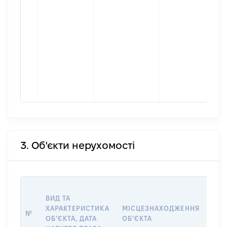
3. Об'єкти нерухомості
ВАР
ВИД ТА
ДАТ
ХАРАКТЕРИСТИКА
МІСЦЕЗНАХОДЖЕННЯ
ПРА
№
ОБʼЄКТА, ДАТА
ОБʼЄКТА
ОС