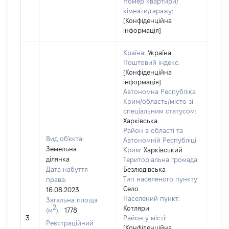
Номер квартири/
кімнати/гаражу:
[Конфіденційна
інформація]
Країна:
Україна
Поштовий індекс:
[Конфіденційна
інформація]
Автономна Республіка
Крим/область/місто зі
спеціальним статусом:
Харківська
Район в області та
Вид об'єкта:
Автономній Республіці
Земельна
Крим:
Харківський
ділянка
Територіальна громада:
Дата набуття
Безлюдівська
Тип населеного пункту:
права:
Село
16.08.2023
Населений пункт:
Загальна площа
2
Котляри
(м
):
1778
[Не
3
Район у місті:
заст
Реєстраційний
[Конфіденційна