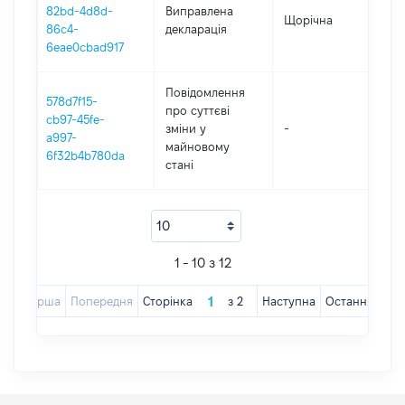
82bd-4d8d-
Виправлена
Щорічна
20
86c4-
декларація
6eae0cbad917
Повідомлення
578d7f15-
про суттєві
cb97-45fe-
зміни y
-
20
a997-
майновому
6f32b4b780da
стані
1 - 10 з 12
Перша
Попередня
Сторінка
з
2
Наступна
Остання