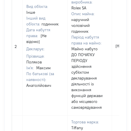
виробника:
Вид об'єкта:
Rolex SA
Інше
Опис майна:
Інший вид
наручний
об'єкта:
годинник
чоловічий
Дата набуття
годинник
права:
[Не
Період набуття
відомо]
права на майно:
[Не відо
2
Декларує:
Майно набуто
ДО ПОЧАТКУ
Прізвище:
ПЕРІОДУ
Поляков
здійснення
Ім'я:
Максим
суб'єктом
По батькові (за
декларування
наявності):
діяльності із
Анатолійович
виконання
функцій держави
або місцевого
самоврядування
Торгова марка:
Tiffany