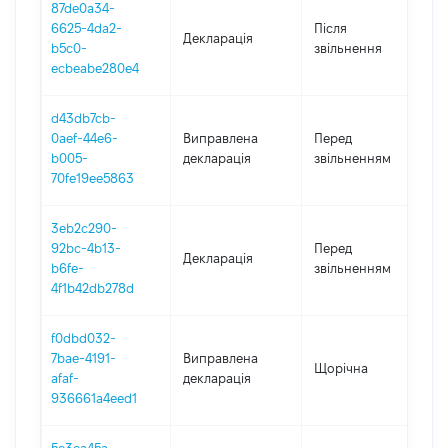
87de0a34-
6625-4da2-
Після
Декларація
20
b5c0-
звільнення
ecbeabe280e4
d43db7cb-
01
0aef-44e6-
Виправлена
Перед
-
b005-
декларація
звільненням
29
70fe19ee5863
3eb2c290-
01
92bc-4b13-
Перед
Декларація
-
b6fe-
звільненням
29
4f1b42db278d
f0dbd032-
7bae-4191-
Виправлена
Щорічна
20
afaf-
декларація
936661a4eed1