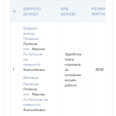
ДЖЕРЕЛО
ВИД
РОЗМІР
№
ДОХОДУ
ДОХОДУ
(ВАРТІСТЬ)
Джерело
доходу:
Прізвище:
Поляков
Ім'я:
Максим
По батькові
Заробітна
(за
плата
наявності):
отримана
1
Анатолійович
за
76747
основним
Декларує:
місцем
Прізвище:
роботи
Поляков
Ім'я:
Максим
По батькові (за
наявності):
Анатолійович