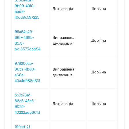
5c3ca45a-
9b09-40f0-
Декларація
Щорічна
20
bad9-
f0dd9c597225
95a64b25-
66f7-4685-
Виправлена
Щорічна
20
857c-
декларація
bc18373dbb94
978200a5-
905a-4b00-
Виправлена
Щорічна
20
a66e-
декларація
40a4d988d6f3
5b7d78ef-
88a6-45a6-
Декларація
Щорічна
20
9020-
40222adb801d
190ad121-