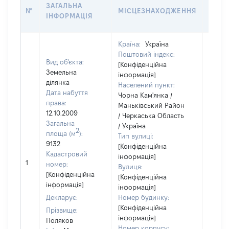
ВАРТ
ЗАГАЛЬНА
№
МІСЦЕЗНАХОДЖЕННЯ
НА Д
ІНФОРМАЦІЯ
НАБУ
Країна:
Україна
Поштовий індекс:
Вид об'єкта:
[Конфіденційна
Земельна
інформація]
ділянка
Населений пункт:
Дата набуття
Чорна Кам'янка /
права:
Маньківський Район
12.10.2009
/ Черкаська Область
Загальна
/ Україна
2
площа (м
):
Тип вулиці:
9132
[Конфіденційна
Кадастровий
інформація]
[Не
1
номер:
Вулиця:
відом
[Конфіденційна
[Конфіденційна
інформація]
інформація]
Декларує:
Номер будинку:
[Конфіденційна
Прізвище:
інформація]
Поляков
Номер корпусу: