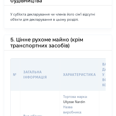
будівництва
У суб'єкта декларування чи членів його сім'ї відсутні
об'єкти для декларування в цьому розділі.
5. Цінне рухоме майно (крім
транспортних засобів)
ВАРТІС
ДАТУ Н
ЗАГАЛЬНА
№
ХАРАКТЕРИСТИКА
У ВЛАС
ІНФОРМАЦІЯ
ВОЛОД
КОРИС
Торгова марка:
Ullysse Nardin
Назва
виробника: