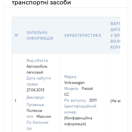
транспортні засоби
ВАРТІСТЬ
ДАТУ НАБ
ЗАГАЛЬНА
№
ХАРАКТЕРИСТИКА
У ВЛАСНІ
ІНФОРМАЦІЯ
ВОЛОДІНН
КОРИСТУ
Вид об'єкта:
Автомобіль
легковий
Марка:
Дата набуття
Volkswagen
права:
Модель:
Passat
27.04.2013
CC
Декларує:
Рік випуску:
2011
1
[Не відомо]
Прізвище:
Ідентифікаційний
Поляков
номер:
Ім'я:
Максим
[Конфіденційна
По батькові
інформація]
(за