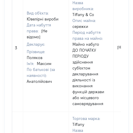
Назва
виробника:
Вид об'єкта:
Tiffany & Co
Ювелірні вироби
Опис майна:
Дата набуття
сережки
права:
[Не
Період набуття
відомо]
права на майно:
Декларує:
Майно набуто
[Не відо
3
ДО ПОЧАТКУ
Прізвище:
ПЕРІОДУ
Поляков
здійснення
Ім'я:
Максим
суб'єктом
По батькові (за
декларування
наявності):
діяльності із
Анатолійович
виконання
функцій держави
або місцевого
самоврядування
Торгова марка:
Tiffany
Назва