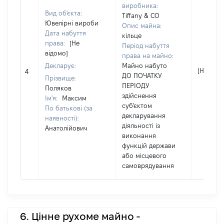
виробника:
Вид об'єкта:
Tiffany & CO
Ювелірні вироби
Опис майна:
Дата набуття
кільце
права:
[Не
Період набуття
відомо]
права на майно:
Декларує:
Майно набуто
[Не відо
4
ДО ПОЧАТКУ
Прізвище:
ПЕРІОДУ
Поляков
здійснення
Ім'я:
Максим
суб'єктом
По батькові (за
декларування
наявності):
діяльності із
Анатолійович
виконання
функцій держави
або місцевого
самоврядування
6. Цінне рухоме майно -