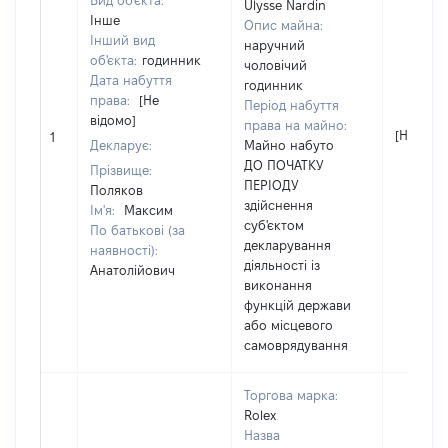
Вид об'єкта:
Ulysse Nardin
Інше
Опис майна:
Інший вид
наручний
об'єкта:
годинник
чоловічий
Дата набуття
годинник
права:
[Не
Період набуття
відомо]
права на майно:
[Не відо
1
Декларує:
Майно набуто
ДО ПОЧАТКУ
Прізвище:
ПЕРІОДУ
Поляков
здійснення
Ім'я:
Максим
суб'єктом
По батькові (за
декларування
наявності):
діяльності із
Анатолійович
виконання
функцій держави
або місцевого
самоврядування
Торгова марка:
Rolex
Назва