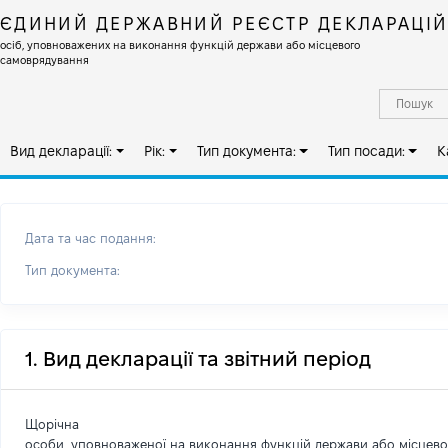
ЄДИНИЙ ДЕРЖАВНИЙ РЕЄСТР ДЕКЛАРАЦІ
осіб, уповноважених на виконання функцій держави або місцевого
самоврядування
Вид декларації:
Рік:
Тип документа:
Тип посади:
К
Дата та час подання:
Тип документа:
1. Вид декларації та звітний період
Щорічна
особи, уповноваженої на виконання функцій держави або місцев