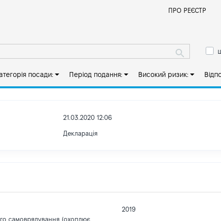
Й
ПРО РЕЄСТР
ш
атегорія посади:
Період подання:
Високий ризик:
Відп
21.03.2020 12:06
Декларація
2019
ого самоврядування (охоплює