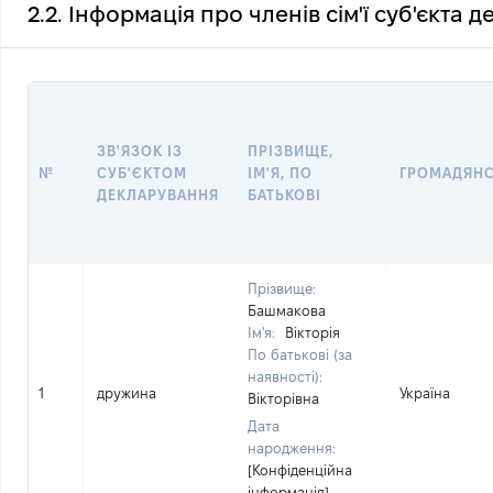
2.2. Інформація про членів сім'ї суб'єкта 
ЗВ'ЯЗОК ІЗ
ПРІЗВИЩЕ,
№
СУБ'ЄКТОМ
ІМ'Я, ПО
ГРОМАДЯН
ДЕКЛАРУВАННЯ
БАТЬКОВІ
Прізвище:
Башмакова
Ім'я:
Вікторія
По батькові (за
наявності):
1
дружина
Україна
Вікторівна
Дата
народження:
[Конфіденційна
інформація]