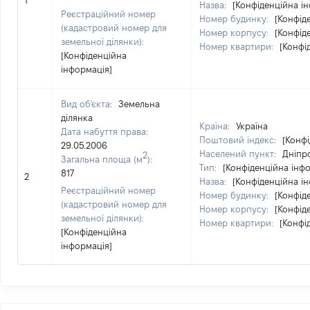
1
Назва:
[Конфіденційна і
Реєстраційний номер
Номер будинку:
[Конфід
(кадастровий номер для
Номер корпусу:
[Конфід
земельної ділянки):
Номер квартири:
[Конфі
[Конфіденційна
інформація]
Вид об'єкта:
Земельна
ділянка
Країна:
Україна
Дата набуття права:
Поштовий індекс:
[Конфі
29.05.2006
Населений пункт:
Дніпро
2
Загальна площа (м
):
Тип:
[Конфіденційна інф
817
2
Назва:
[Конфіденційна і
Реєстраційний номер
Номер будинку:
[Конфід
(кадастровий номер для
Номер корпусу:
[Конфід
земельної ділянки):
Номер квартири:
[Конфі
[Конфіденційна
інформація]