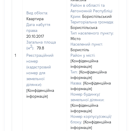
Район в області та
Автономній Республіці
Вид об'єкта:
Крим:
Бориспільський
Квартира
Територіальна громада:
Дата набуття
Бориспільська
права:
Тип населеного пункту:
985
20.10.2017
Місто
Тип
Загальна площа
Населений пункт:
варт
2
(м
):
79.8
Бориспіль
обʼє
1
Реєстраційний
Район у місті:
варт
[Конфіденційна
номер
дату
інформація]
(кадастровий
набу
Тип:
[Конфіденційна
номер для
пра
інформація]
земельної
Назва:
[Конфіденційна
ділянки):
інформація]
[Конфіденційна
Номер будинку/
інформація]
земельної ділянки:
[Конфіденційна
інформація]
Номер корпусу/секції/
блоку:
[Конфіденційна
інформація]