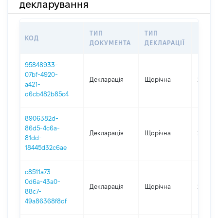
декларування
ТИП
ТИП
КОД
ПЕРІ
ДОКУМЕНТА
ДЕКЛАРАЦІЇ
95848933-
07bf-4920-
Декларація
Щорічна
2025
a421-
d6cb482b85c4
8906382d-
86d5-4c6a-
Декларація
Щорічна
2024
81dd-
18445d32c6ae
c8511a73-
0d6a-43a0-
Декларація
Щорічна
2023
88c7-
49a86368f8df