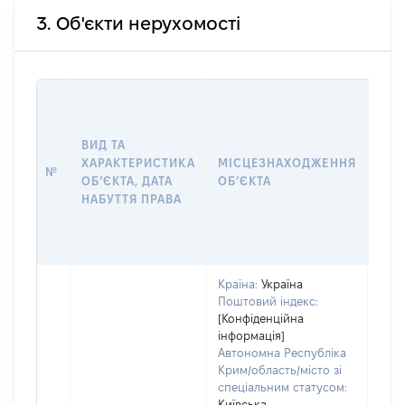
3. Об'єкти нерухомості
ВАР
ДАТ
НАБ
ВИД ТА
ПРА
ХАРАКТЕРИСТИКА
МІСЦЕЗНАХОДЖЕННЯ
№
ЗА
ОБʼЄКТА, ДАТА
ОБʼЄКТА
ОС
НАБУТТЯ ПРАВА
ГР
ОЦІ
ГРН
Країна:
Україна
Поштовий індекс:
[Конфіденційна
інформація]
Автономна Республіка
Крим/область/місто зі
спеціальним статусом:
Київська