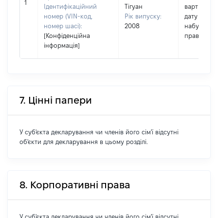
1
Ідентифікаційний
Тігуан
вартість н
номер (VIN-код,
Рік випуску:
дату
номер шасі):
2008
набуття
[Конфіденційна
права
інформація]
7. Цінні папери
У суб'єкта декларування чи членів його сім'ї відсутні
об'єкти для декларування в цьому розділі.
8. Корпоративні права
У суб'єкта декларування чи членів його сім'ї відсутні