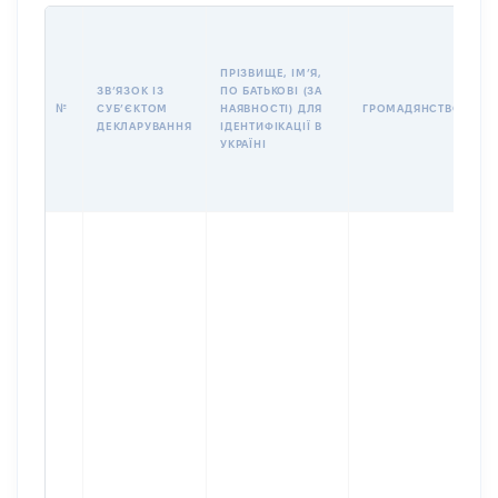
П
І
Б
ПРІЗВИЩЕ, ІМʼЯ,
І
ЗВʼЯЗОК ІЗ
ПО БАТЬКОВІ (ЗА
№
СУБʼЄКТОМ
НАЯВНОСТІ) ДЛЯ
ГРОМАДЯНСТВО
У
ДЕКЛАРУВАННЯ
ІДЕНТИФІКАЦІЇ В
Д
УКРАЇНІ