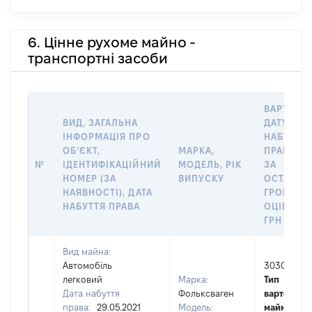
6. Цінне рухоме майно -
транспортні засоби
ВАРТІСТЬ
ВИД, ЗАГАЛЬНА
ДАТУ
ІНФОРМАЦІЯ ПРО
НАБУТТЯ
ОБʼЄКТ,
МАРКА,
ПРАВА А
№
ІДЕНТИФІКАЦІЙНИЙ
МОДЕЛЬ, РІК
ЗА
НОМЕР (ЗА
ВИПУСКУ
ОСТАНН
НАЯВНОСТІ), ДАТА
ГРОШОВ
НАБУТТЯ ПРАВА
ОЦІНКОЮ
ГРН
Вид майна:
Автомобіль
303000
легковий
Марка:
Тип
Дата набуття
Фольксваген
вартості
права:
29.05.2021
Модель:
майна:
це