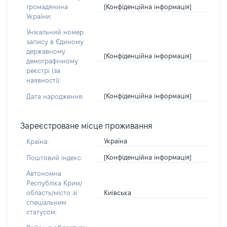
[Конфіденційна інформація]
громадянина
України:
Унікальний номер
запису в Єдиному
державному
[Конфіденційна інформація]
демографічному
реєстрі (за
наявності):
[Конфіденційна інформація]
Дата народження:
Зареєстроване місце проживання
Україна
Країна:
[Конфіденційна інформація]
Поштовий індекс:
Автономна
Республіка Крим/
Київська
область/місто зі
спеціальним
статусом: