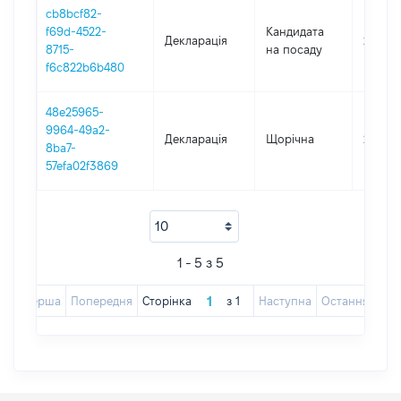
cb8bcf82-
f69d-4522-
Кандидата
Декларація
2022
8715-
на посаду
f6c822b6b480
48e25965-
9964-49a2-
Декларація
Щорічна
2022
8ba7-
57efa02f3869
1 - 5 з 5
Перша
Попередня
Сторінка
з
1
Наступна
Остання