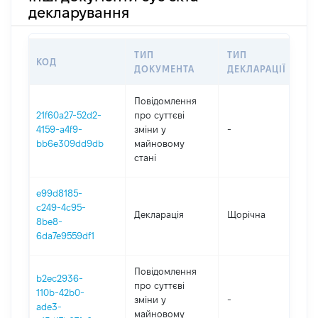
декларування
ТИП
ТИП
КОД
ПЕ
ДОКУМЕНТА
ДЕКЛАРАЦІЇ
Повідомлення
21f60a27-52d2-
про суттєві
4159-a4f9-
зміни y
-
20
bb6e309dd9db
майновому
стані
e99d8185-
c249-4c95-
Декларація
Щорічна
20
8be8-
6da7e9559df1
Повідомлення
b2ec2936-
про суттєві
110b-42b0-
зміни y
-
20
ade3-
майновому