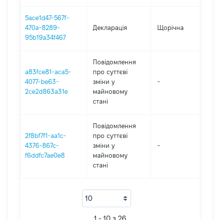
5ace1d47-567f-
470a-8289-
Декларація
Щорічна
20
95b19a34f467
Повідомлення
a83fce81-aca5-
про суттєві
4077-be63-
зміни y
-
20
2ce2d863a31e
майновому
стані
Повідомлення
2f8bf7f1-aa1c-
про суттєві
4376-867c-
зміни y
-
20
f6ddfc7ae0e8
майновому
стані
1 - 10 з 26