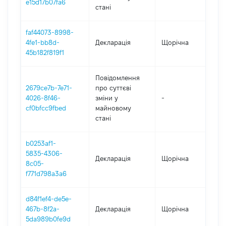
e15d17b07fa6
стані
faf44073-8998-
4fe1-bb8d-
Декларація
Щорічна
20
45b182f819f1
Повідомлення
2679ce7b-7e71-
про суттєві
4026-8f46-
зміни y
-
20
cf0bfcc9fbed
майновому
стані
b0253af1-
5835-4306-
Декларація
Щорічна
20
8c05-
f771d798a3a6
d84f1ef4-de5e-
467b-8f2a-
Декларація
Щорічна
20
5da989b0fe9d